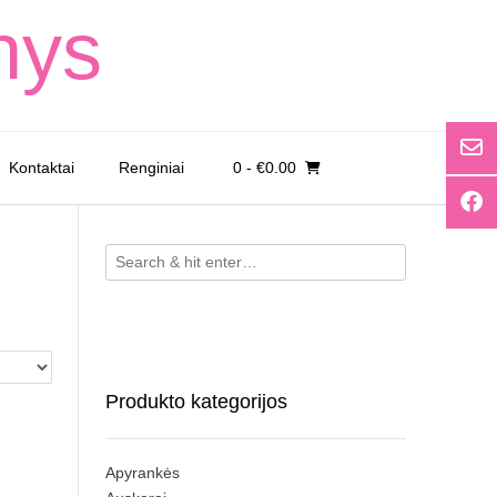
nys
Kontaktai
Renginiai
0
- €0.00
Produkto kategorijos
Apyrankės