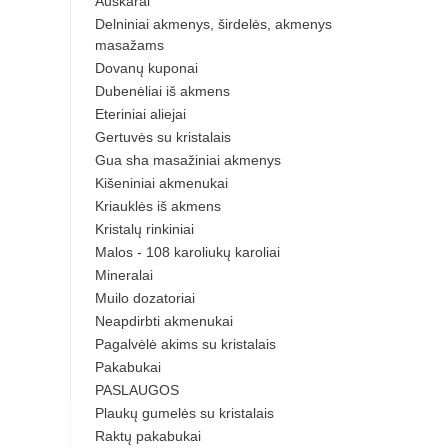
Auskarai
Delniniai akmenys, širdelės, akmenys
masažams
Dovanų kuponai
Dubenėliai iš akmens
Eteriniai aliejai
Gertuvės su kristalais
Gua sha masažiniai akmenys
Kišeniniai akmenukai
Kriauklės iš akmens
Kristalų rinkiniai
Malos - 108 karoliukų karoliai
Mineralai
Muilo dozatoriai
Neapdirbti akmenukai
Pagalvėlė akims su kristalais
Pakabukai
PASLAUGOS
Plaukų gumelės su kristalais
Raktų pakabukai