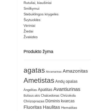
Rutuliai, kiaušiniai
Smilkymui
Stebuklingos knygelės
Švytuoklės
Vėriniai
Žiedai
Žvakidės
Produkto žyma
agatas
Amazonitas
Akvamarinas
Ametistas
Andų opalas
Avantiurinas
Apatitas
Angelitas
Chrizokola
Buliaus akis
Chalcedonas
Dūminis kvarcas
Chrizoprazas
Fluoritas
Haulitas
Hematitas