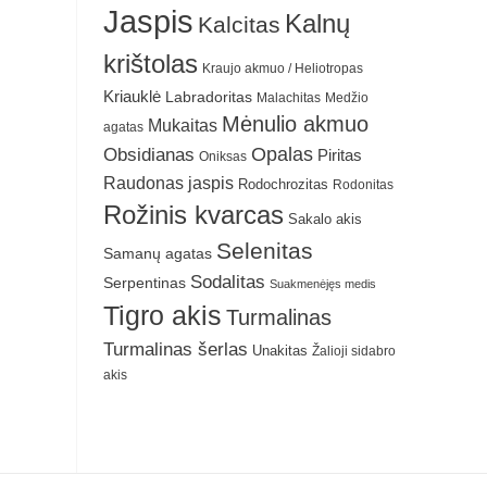
Jaspis
Kalnų
Kalcitas
krištolas
Kraujo akmuo / Heliotropas
Kriauklė
Labradoritas
Malachitas
Medžio
Mėnulio akmuo
Mukaitas
agatas
Obsidianas
Opalas
Piritas
Oniksas
Raudonas jaspis
Rodochrozitas
Rodonitas
Rožinis kvarcas
Sakalo akis
Selenitas
Samanų agatas
Sodalitas
Serpentinas
Suakmenėjęs medis
Tigro akis
Turmalinas
Turmalinas šerlas
Unakitas
Žalioji sidabro
akis