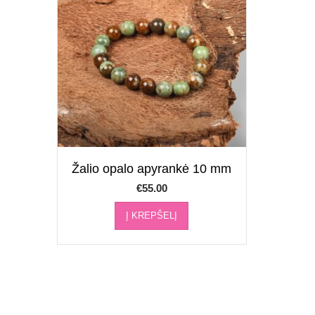
Žalio opalo apyrankė 10 mm
€
55.00
Į KREPŠELĮ