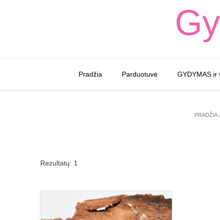
Skip
Gy
to
content
Pradžia
Parduotuvė
GYDYMAS ir
PRADŽIA
Rezultatų: 1