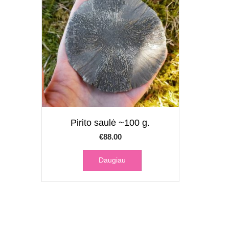
Pirito saulė ~100 g.
€
88.00
Daugiau