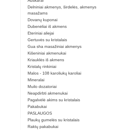
Auskarai
Delniniai akmenys, širdelės, akmenys
masažams
Dovanų kuponai
Dubenėliai iš akmens
Eteriniai aliejai
Gertuvės su kristalais
Gua sha masažiniai akmenys
Kišeniniai akmenukai
Kriauklės iš akmens
Kristalų rinkiniai
Malos - 108 karoliukų karoliai
Mineralai
Muilo dozatoriai
Neapdirbti akmenukai
Pagalvėlė akims su kristalais
Pakabukai
PASLAUGOS
Plaukų gumelės su kristalais
Raktų pakabukai