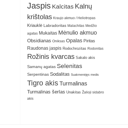
Jaspis
Kalnų
Kalcitas
krištolas
Kraujo akmuo / Heliotropas
Kriauklė
Labradoritas
Malachitas
Medžio
Mėnulio akmuo
Mukaitas
agatas
Obsidianas
Opalas
Piritas
Oniksas
Raudonas jaspis
Rodochrozitas
Rodonitas
Rožinis kvarcas
Sakalo akis
Selenitas
Samanų agatas
Sodalitas
Serpentinas
Suakmenėjęs medis
Tigro akis
Turmalinas
Turmalinas šerlas
Unakitas
Žalioji sidabro
akis