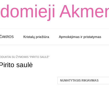
domieji Akme
 ČAKROS
Kristalų priežiūra
Apmokėjimas ir pristatymas
ODUKTAI SU ŽYMOMIS “PIRITO SAULĖ”
Pirito saulė