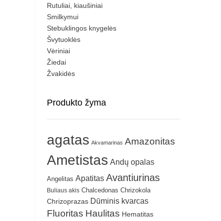
Rutuliai, kiaušiniai
Smilkymui
Stebuklingos knygelės
Švytuoklės
Vėriniai
Žiedai
Žvakidės
Produkto žyma
agatas
Amazonitas
Akvamarinas
Ametistas
Andų opalas
Avantiurinas
Apatitas
Angelitas
Chrizokola
Buliaus akis
Chalcedonas
Dūminis kvarcas
Chrizoprazas
Fluoritas
Haulitas
Hematitas