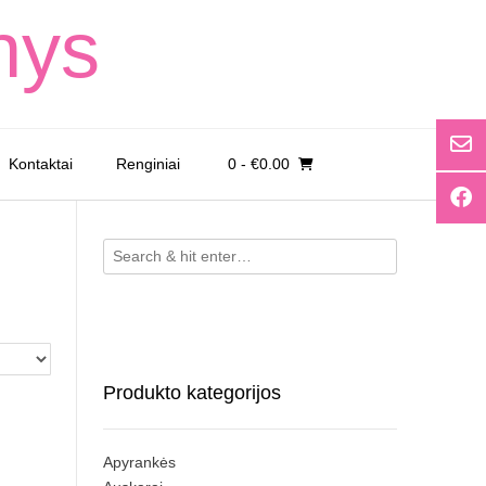
nys
Kontaktai
Renginiai
0
- €0.00
Produkto kategorijos
Apyrankės