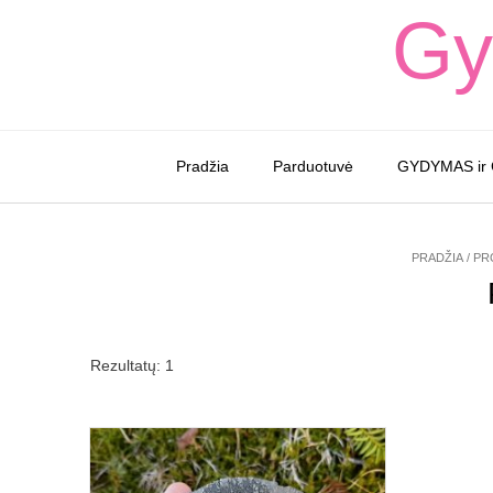
Skip
Gy
to
content
Pradžia
Parduotuvė
GYDYMAS ir
PRADŽIA
/ PR
Rezultatų: 1