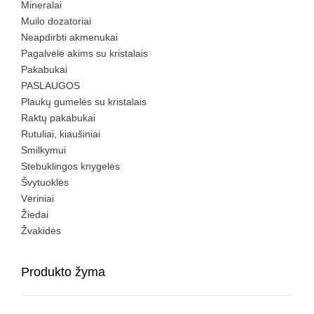
Mineralai
Muilo dozatoriai
Neapdirbti akmenukai
Pagalvėlė akims su kristalais
Pakabukai
PASLAUGOS
Plaukų gumelės su kristalais
Raktų pakabukai
Rutuliai, kiaušiniai
Smilkymui
Stebuklingos knygelės
Švytuoklės
Vėriniai
Žiedai
Žvakidės
Produkto žyma