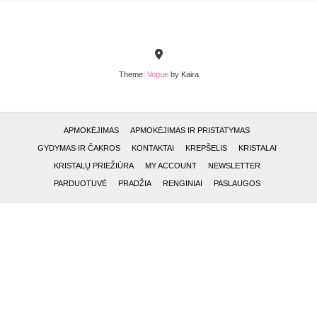
Theme:
Vogue
by Kaira
APMOKĖJIMAS
APMOKĖJIMAS IR PRISTATYMAS
GYDYMAS IR ČAKROS
KONTAKTAI
KREPŠELIS
KRISTALAI
KRISTALŲ PRIEŽIŪRA
MY ACCOUNT
NEWSLETTER
PARDUOTUVĖ
PRADŽIA
RENGINIAI
PASLAUGOS