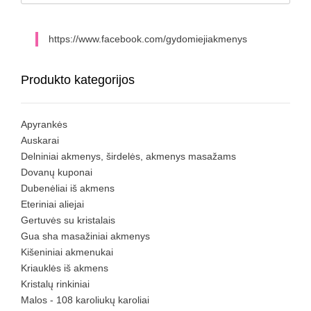
https://www.facebook.com/gydomiejiakmenys
Produkto kategorijos
Apyrankės
Auskarai
Delniniai akmenys, širdelės, akmenys masažams
Dovanų kuponai
Dubenėliai iš akmens
Eteriniai aliejai
Gertuvės su kristalais
Gua sha masažiniai akmenys
Kišeniniai akmenukai
Kriauklės iš akmens
Kristalų rinkiniai
Malos - 108 karoliukų karoliai