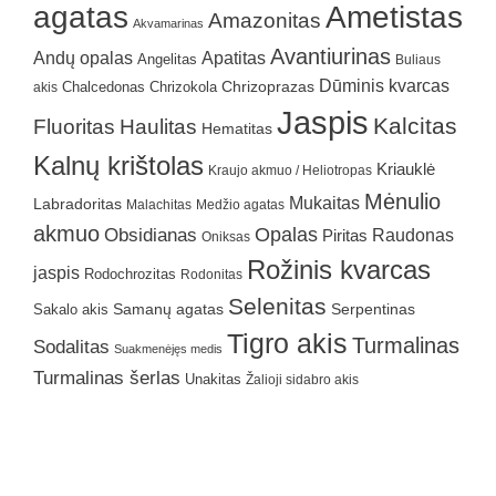
agatas
Ametistas
Amazonitas
Akvamarinas
Avantiurinas
Andų opalas
Apatitas
Angelitas
Buliaus
Dūminis kvarcas
Chrizokola
Chrizoprazas
akis
Chalcedonas
Jaspis
Kalcitas
Fluoritas
Haulitas
Hematitas
Kalnų krištolas
Kriauklė
Kraujo akmuo / Heliotropas
Mėnulio
Mukaitas
Labradoritas
Malachitas
Medžio agatas
akmuo
Obsidianas
Opalas
Raudonas
Piritas
Oniksas
Rožinis kvarcas
jaspis
Rodochrozitas
Rodonitas
Selenitas
Samanų agatas
Serpentinas
Sakalo akis
Tigro akis
Turmalinas
Sodalitas
Suakmenėjęs medis
Turmalinas šerlas
Unakitas
Žalioji sidabro akis