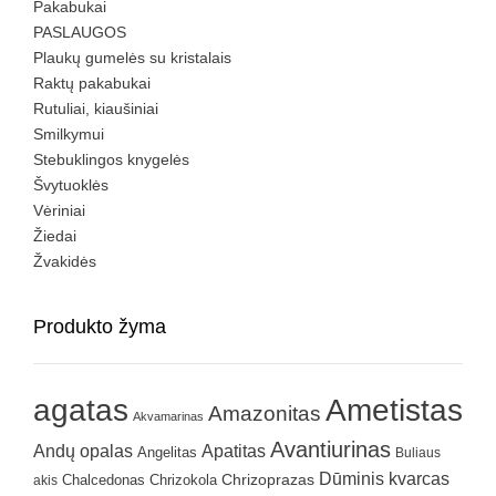
Pakabukai
PASLAUGOS
Plaukų gumelės su kristalais
Raktų pakabukai
Rutuliai, kiaušiniai
Smilkymui
Stebuklingos knygelės
Švytuoklės
Vėriniai
Žiedai
Žvakidės
Produkto žyma
agatas
Ametistas
Amazonitas
Akvamarinas
Avantiurinas
Andų opalas
Apatitas
Angelitas
Buliaus
Dūminis kvarcas
Chrizokola
Chrizoprazas
akis
Chalcedonas