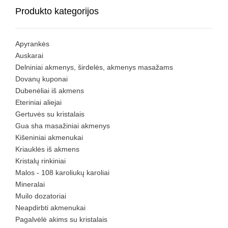
Produkto kategorijos
Apyrankės
Auskarai
Delniniai akmenys, širdelės, akmenys masažams
Dovanų kuponai
Dubenėliai iš akmens
Eteriniai aliejai
Gertuvės su kristalais
Gua sha masažiniai akmenys
Kišeniniai akmenukai
Kriauklės iš akmens
Kristalų rinkiniai
Malos - 108 karoliukų karoliai
Mineralai
Muilo dozatoriai
Neapdirbti akmenukai
Pagalvėlė akims su kristalais