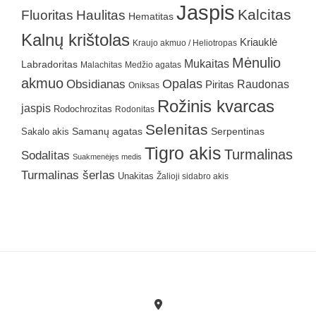
Jaspis
Kalcitas
Fluoritas
Haulitas
Hematitas
Kalnų krištolas
Kriauklė
Kraujo akmuo / Heliotropas
Mėnulio
Mukaitas
Labradoritas
Malachitas
Medžio agatas
akmuo
Obsidianas
Opalas
Raudonas
Piritas
Oniksas
Rožinis kvarcas
jaspis
Rodochrozitas
Rodonitas
Selenitas
Samanų agatas
Serpentinas
Sakalo akis
Tigro akis
Turmalinas
Sodalitas
Suakmenėjęs medis
Turmalinas šerlas
Unakitas
Žalioji sidabro akis