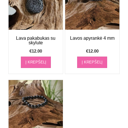
Lava pakabukas su
Lavos apyrankė 4 mm
skylute
€
12.00
€
12.00
Į KREPŠELĮ
Į KREPŠELĮ