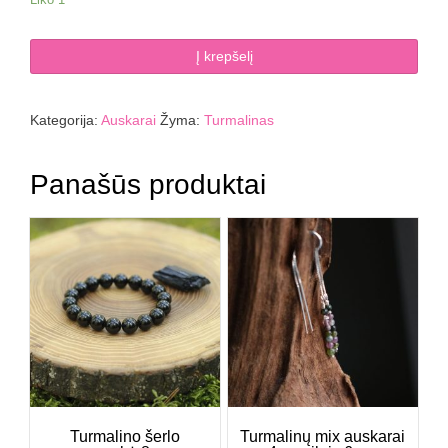
produkto
Į krepšelį
kiekis:
Turmalinų
mix
Kategorija:
Auskarai
Žyma:
Turmalinas
auskarai
facetuoti
Ag.
Panašūs produktai
925,
svoris:
0,7
g
Turmalino šerlo
Turmalinų mix auskarai