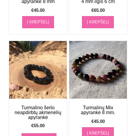
apyrankė 8 mm
4 mm ilgis 6 cm
€
45.00
€
65.00
Į KREPŠELĮ
Į KREPŠELĮ
Turmalino šerlo
Turmalinų Mix
neapdirbtų akmenėlių
apyrankė 8 mm.
apyrankė
€
45.00
€
55.00
Į KREPŠELĮ