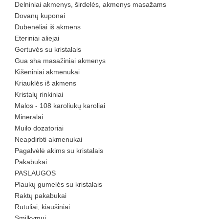
Delniniai akmenys, širdelės, akmenys masažams
Dovanų kuponai
Dubenėliai iš akmens
Eteriniai aliejai
Gertuvės su kristalais
Gua sha masažiniai akmenys
Kišeniniai akmenukai
Kriauklės iš akmens
Kristalų rinkiniai
Malos - 108 karoliukų karoliai
Mineralai
Muilo dozatoriai
Neapdirbti akmenukai
Pagalvėlė akims su kristalais
Pakabukai
PASLAUGOS
Plaukų gumelės su kristalais
Raktų pakabukai
Rutuliai, kiaušiniai
Smilkymui