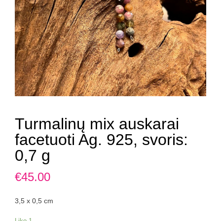
Turmalinų mix auskarai
facetuoti Ag. 925, svoris:
0,7 g
€
45.00
3,5 x 0,5 cm
Liko 1