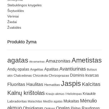
Stebuklingos knygelės
Švytuoklės
Vėriniai
Žiedai
Žvakidės
Produkto žyma
agatas
Ametistas
Amazonitas
Akvamarinas
Avantiurinas
Andų opalas
Apatitas
Angelitas
Buliaus
Dūminis kvarcas
Chrizokola
Chrizoprazas
akis
Chalcedonas
Jaspis
Kalcitas
Fluoritas
Haulitas
Hematitas
Kalnų krištolas
Kriauklė
Kraujo akmuo / Heliotropas
Mėnulio
Mukaitas
Labradoritas
Malachitas
Medžio agatas
akmuo
Obsidianas
Opalas
Raudonas
Piritas
Oniksas