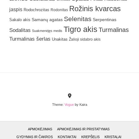
Rožinis kvarcas
jaspis
Rodochrozitas
Rodonitas
Selenitas
Samanų agatas
Serpentinas
Sakalo akis
Tigro akis
Turmalinas
Sodalitas
Suakmenėjęs medis
Turmalinas šerlas
Unakitas
Žalioji sidabro akis
Theme:
Vogue
by Kaira
APMOKĖJIMAS
APMOKĖJIMAS IR PRISTATYMAS
GYDYMAS IR ČAKROS
KONTAKTAI
KREPŠELIS
KRISTALAI