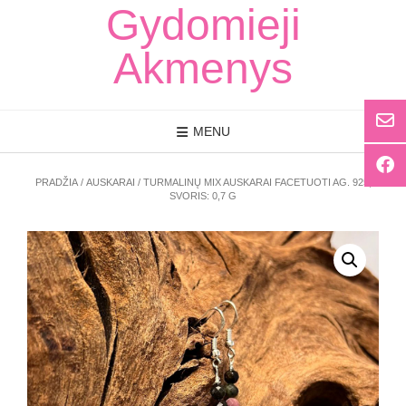
Skip
Gydomieji
to
content
Akmenys
MENU
PRADŽIA
/
AUSKARAI
/ TURMALINŲ MIX AUSKARAI FACETUOTI AG. 925,
SVORIS: 0,7 G