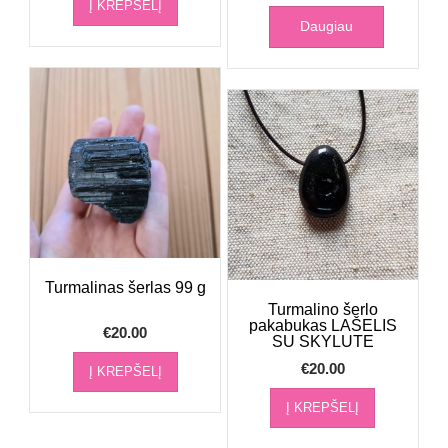
Į KREPŠELĮ
Daugiau
Turmalinas šerlas 99 g
Turmalino šerlo
pakabukas LAŠELIS
€
20.00
SU SKYLUTE
€
20.00
Į KREPŠELĮ
Į KREPŠELĮ