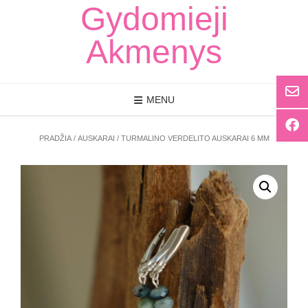
Skip
Gydomieji
to
content
Akmenys
MENU
PRADŽIA
/
AUSKARAI
/ TURMALINO VERDELITO AUSKARAI 6 MM