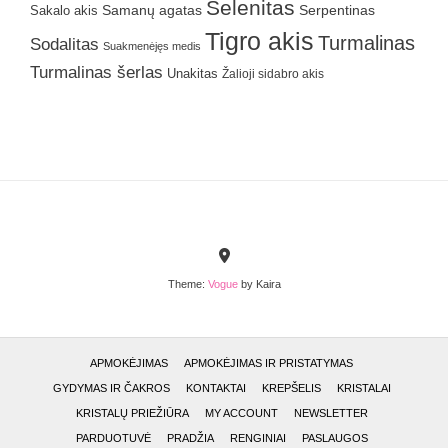
Selenitas
Samanų agatas
Serpentinas
Sakalo akis
Tigro akis
Turmalinas
Sodalitas
Suakmenėjęs medis
Turmalinas šerlas
Unakitas
Žalioji sidabro akis
Theme:
Vogue
by Kaira
APMOKĖJIMAS
APMOKĖJIMAS IR PRISTATYMAS
GYDYMAS IR ČAKROS
KONTAKTAI
KREPŠELIS
KRISTALAI
KRISTALŲ PRIEŽIŪRA
MY ACCOUNT
NEWSLETTER
PARDUOTUVĖ
PRADŽIA
RENGINIAI
PASLAUGOS