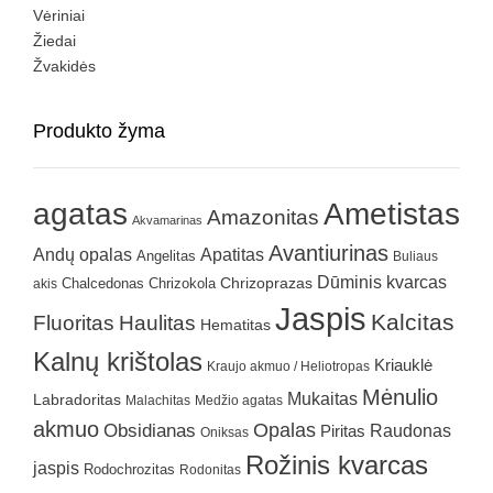
Vėriniai
Žiedai
Žvakidės
Produkto žyma
agatas
Ametistas
Amazonitas
Akvamarinas
Avantiurinas
Andų opalas
Apatitas
Angelitas
Buliaus
Dūminis kvarcas
Chrizokola
Chrizoprazas
akis
Chalcedonas
Jaspis
Kalcitas
Fluoritas
Haulitas
Hematitas
Kalnų krištolas
Kriauklė
Kraujo akmuo / Heliotropas
Mėnulio
Mukaitas
Labradoritas
Malachitas
Medžio agatas
akmuo
Obsidianas
Opalas
Raudonas
Piritas
Oniksas
Rožinis kvarcas
jaspis
Rodochrozitas
Rodonitas