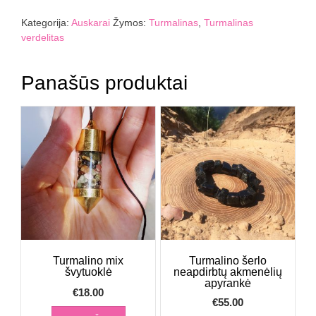
Turmalino
verdelito
Kategorija:
Auskarai
Žymos:
Turmalinas
,
Turmalinas
auskarai
verdelitas
6
mm
Panašūs produktai
Turmalino mix
Turmalino šerlo
švytuoklė
neapdirbtų akmenėlių
apyrankė
€
18.00
€
55.00