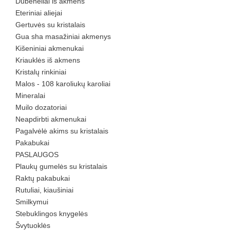
Dubenėliai iš akmens
Eteriniai aliejai
Gertuvės su kristalais
Gua sha masažiniai akmenys
Kišeniniai akmenukai
Kriauklės iš akmens
Kristalų rinkiniai
Malos - 108 karoliukų karoliai
Mineralai
Muilo dozatoriai
Neapdirbti akmenukai
Pagalvėlė akims su kristalais
Pakabukai
PASLAUGOS
Plaukų gumelės su kristalais
Raktų pakabukai
Rutuliai, kiaušiniai
Smilkymui
Stebuklingos knygelės
Švytuoklės