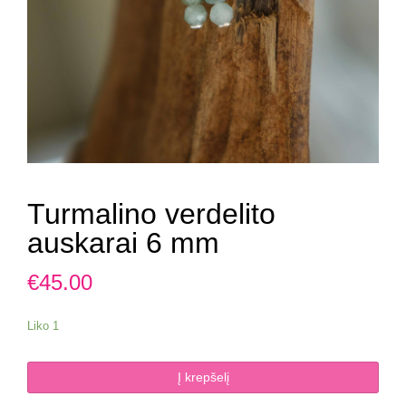
Turmalino verdelito
auskarai 6 mm
€
45.00
Liko 1
produkto
Į krepšelį
kiekis: