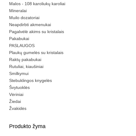
Malos - 108 karoliukų karoliai
Mineralai
Muilo dozatoriai
Neapdirbti akmenukai
Pagalvėlė akims su kristalais
Pakabukai
PASLAUGOS
Plaukų gumelės su kristalais
Raktų pakabukai
Rutuliai, kiaušiniai
Smilkymui
Stebuklingos knygelės
Švytuoklės
Vėriniai
Žiedai
Žvakidės
Produkto žyma