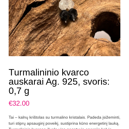
Turmalininio kvarco
auskarai Ag. 925, svoris:
0,7 g
€
32.00
Tai – kalnų krištolas su turmalino kristalais. Padeda įsižeminti,
turi stiprų apsauginį poveikį, sustiprina kūno energetinį lauką.