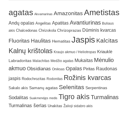
agatas
Ametistas
Amazonitas
Akvamarinas
Avantiurinas
Andų opalas
Apatitas
Angelitas
Buliaus
Dūminis kvarcas
Chrizokola
Chrizoprazas
akis
Chalcedonas
Jaspis
Kalcitas
Fluoritas
Haulitas
Hematitas
Kalnų krištolas
Kriauklė
Kraujo akmuo / Heliotropas
Mėnulio
Mukaitas
Labradoritas
Malachitas
Medžio agatas
akmuo
Obsidianas
Opalas
Raudonas
Piritas
Oniksas
Rožinis kvarcas
jaspis
Rodochrozitas
Rodonitas
Selenitas
Samanų agatas
Serpentinas
Sakalo akis
Tigro akis
Turmalinas
Sodalitas
Suakmenėjęs medis
Turmalinas šerlas
Unakitas
Žalioji sidabro akis