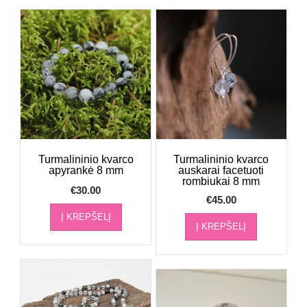
Turmalininio kvarco
Turmalininio kvarco
apyrankė 8 mm
auskarai facetuoti
rombiukai 8 mm
€
30.00
€
45.00
Į KREPŠELĮ
Į KREPŠELĮ