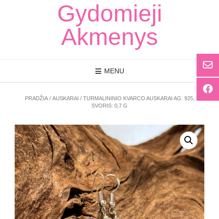
Skip
Gydomieji
to
content
Akmenys
MENU
PRADŽIA
/
AUSKARAI
/ TURMALININIO KVARCO AUSKARAI AG. 925,
SVORIS: 0,7 G