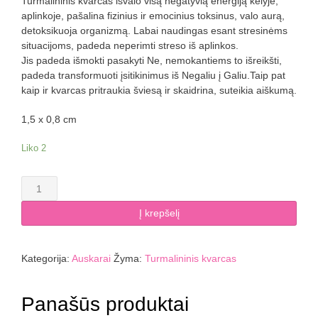
Turmalininis kvarcas išvalo visą negatyvią energiją kelyje,
aplinkoje, pašalina fizinius ir emocinius toksinus, valo aurą,
detoksikuoja organizmą. Labai naudingas esant stresinėms
situacijoms, padeda neperimti streso iš aplinkos.
Jis padeda išmokti pasakyti Ne, nemokantiems to išreikšti,
padeda transformuoti įsitikinimus iš Negaliu į Galiu.Taip pat
kaip ir kvarcas pritraukia šviesą ir skaidrina, suteikia aiškumą.
1,5 x 0,8 cm
Liko 2
produkto
kiekis:
Turmalininio
Į krepšelį
kvarco
auskarai
Ag.
Kategorija:
Auskarai
Žyma:
Turmalininis kvarcas
925,
svoris:
Panašūs produktai
0,7
g