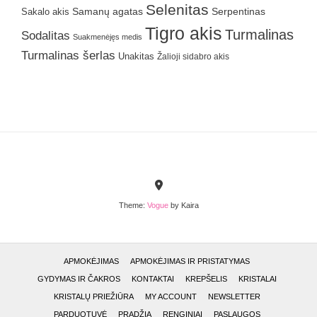
Selenitas
Samanų agatas
Serpentinas
Sakalo akis
Tigro akis
Turmalinas
Sodalitas
Suakmenėjęs medis
Turmalinas šerlas
Unakitas
Žalioji sidabro akis
Theme:
Vogue
by Kaira
APMOKĖJIMAS
APMOKĖJIMAS IR PRISTATYMAS
GYDYMAS IR ČAKROS
KONTAKTAI
KREPŠELIS
KRISTALAI
KRISTALŲ PRIEŽIŪRA
MY ACCOUNT
NEWSLETTER
PARDUOTUVĖ
PRADŽIA
RENGINIAI
PASLAUGOS