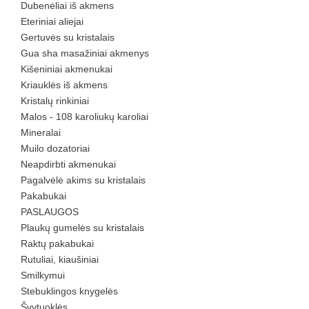
Dubenėliai iš akmens
Eteriniai aliejai
Gertuvės su kristalais
Gua sha masažiniai akmenys
Kišeniniai akmenukai
Kriauklės iš akmens
Kristalų rinkiniai
Malos - 108 karoliukų karoliai
Mineralai
Muilo dozatoriai
Neapdirbti akmenukai
Pagalvėlė akims su kristalais
Pakabukai
PASLAUGOS
Plaukų gumelės su kristalais
Raktų pakabukai
Rutuliai, kiaušiniai
Smilkymui
Stebuklingos knygelės
Švytuoklės