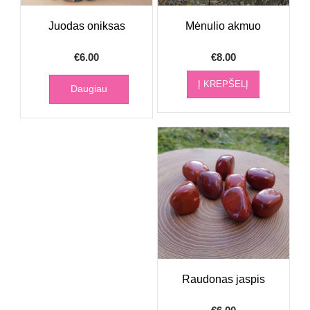
Juodas oniksas
Mėnulio akmuo
€
6.00
€
8.00
Į KREPŠELĮ
Daugiau
Raudonas jaspis