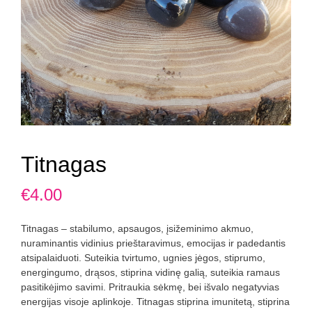
Titnagas
€
4.00
Titnagas – stabilumo, apsaugos, įsižeminimo akmuo,
nuraminantis vidinius prieštaravimus, emocijas ir padedantis
atsipalaiduoti. Suteikia tvirtumo, ugnies jėgos, stiprumo,
energingumo, drąsos, stiprina vidinę galią, suteikia ramaus
pasitikėjimo savimi. Pritraukia sėkmę, bei išvalo negatyvias
energijas visoje aplinkoje. Titnagas stiprina imunitetą, stiprina