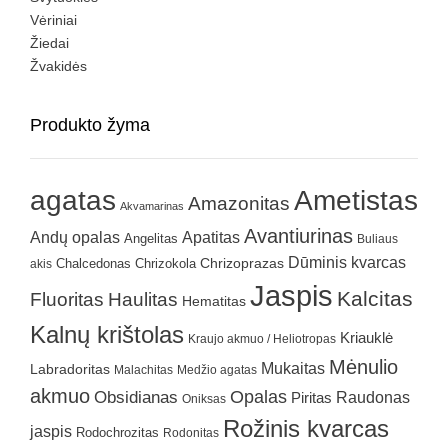
Vėriniai
Žiedai
Žvakidės
Produkto žyma
agatas
Ametistas
Amazonitas
Akvamarinas
Avantiurinas
Andų opalas
Apatitas
Angelitas
Buliaus
Dūminis kvarcas
Chrizokola
Chrizoprazas
akis
Chalcedonas
Jaspis
Kalcitas
Fluoritas
Haulitas
Hematitas
Kalnų krištolas
Kriauklė
Kraujo akmuo / Heliotropas
Mėnulio
Mukaitas
Labradoritas
Malachitas
Medžio agatas
akmuo
Obsidianas
Opalas
Raudonas
Piritas
Oniksas
Rožinis kvarcas
jaspis
Rodochrozitas
Rodonitas