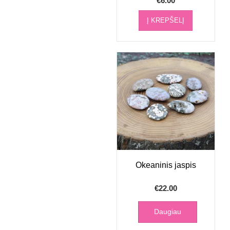
€
6.00
Į KREPŠELĮ
Okeaninis jaspis
€
22.00
Daugiau