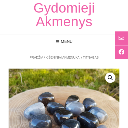
Skip
Gydomieji
to
content
Akmenys
MENU
PRADŽIA
/
KIŠENINIAI AKMENUKAI
/ TITNAGAS