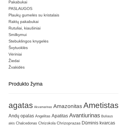
Pakabukai
PASLAUGOS
Plaukų gumelės su kristalais
Raktų pakabukai
Rutuliai, kiaušiniai
Smilkymui
Stebuklingos knygelės
Švytuoklės
Vėriniai
Žiedai
Žvakidės
Produkto žyma
agatas
Ametistas
Amazonitas
Akvamarinas
Avantiurinas
Andų opalas
Apatitas
Angelitas
Buliaus
Dūminis kvarcas
Chrizokola
Chrizoprazas
akis
Chalcedonas