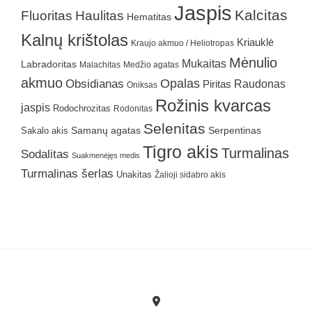
Jaspis
Kalcitas
Fluoritas
Haulitas
Hematitas
Kalnų krištolas
Kriauklė
Kraujo akmuo / Heliotropas
Mėnulio
Mukaitas
Labradoritas
Malachitas
Medžio agatas
akmuo
Obsidianas
Opalas
Raudonas
Piritas
Oniksas
Rožinis kvarcas
jaspis
Rodochrozitas
Rodonitas
Selenitas
Samanų agatas
Serpentinas
Sakalo akis
Tigro akis
Turmalinas
Sodalitas
Suakmenėjęs medis
Turmalinas šerlas
Unakitas
Žalioji sidabro akis