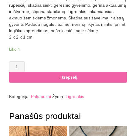
rūpesčių, skatina siekti geresnio gyvenimo, gerina aktualumą
ir ištvermę, stiprina stabilumą. Tigro akis tinkamiausias
akmuo žemiškiems žmonėms. Skatina susižavėjimą ir aistrą
gyventi. Padeda nugalėti baimę, nerimą, įkyrias mintis, priimti
logiškus sprendimus, neša klestėjimą ir sėkmę.
2 x 2 x 1 cm
Liko 4
produkto
kiekis:
Tigro
Į krepšelį
akies
pakabukas
Ag.
Kategorija:
Pakabukai
Žyma:
Tigro akis
925,
svoris:
Panašūs produktai
0.1
g.