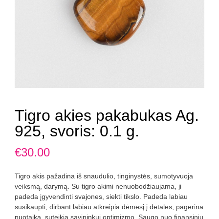
Tigro akies pakabukas Ag.
925, svoris: 0.1 g.
€
30.00
Tigro akis pažadina iš snaudulio, tinginystės, sumotyvuoja
veiksmą, darymą. Su tigro akimi nenuobodžiaujama, ji
padeda įgyvendinti svajones, siekti tikslo. Padeda labiau
susikaupti, dirbant labiau atkreipia dėmesį į detales, pagerina
nuotaiką, suteikia savininkui optimizmo. Saugo nuo finansinių