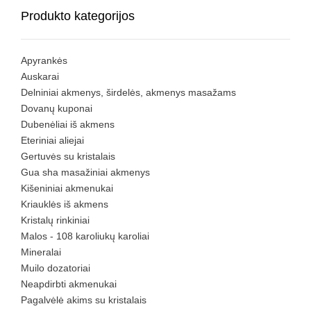
Produkto kategorijos
Apyrankės
Auskarai
Delniniai akmenys, širdelės, akmenys masažams
Dovanų kuponai
Dubenėliai iš akmens
Eteriniai aliejai
Gertuvės su kristalais
Gua sha masažiniai akmenys
Kišeniniai akmenukai
Kriauklės iš akmens
Kristalų rinkiniai
Malos - 108 karoliukų karoliai
Mineralai
Muilo dozatoriai
Neapdirbti akmenukai
Pagalvėlė akims su kristalais