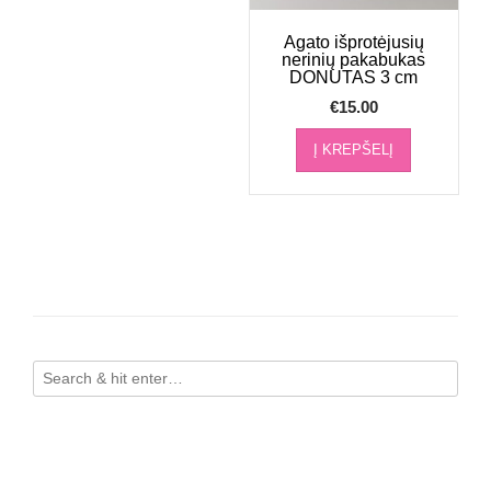
Agato išprotėjusių
nerinių pakabukas
DONUTAS 3 cm
€
15.00
Į KREPŠELĮ