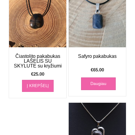
Čiastolito pakabukas
Safyro pakabukas
LAŠELIS SU
SKYLUTE su kryžiumi
€
65.00
€
25.00
Daugiau
Į KREPŠELĮ