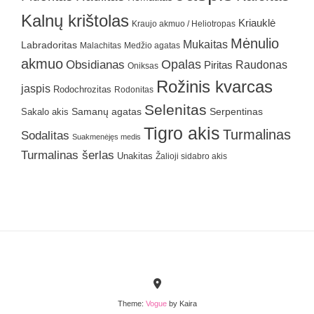
Kalnų krištolas
Kriauklė
Kraujo akmuo / Heliotropas
Mėnulio
Mukaitas
Labradoritas
Malachitas
Medžio agatas
akmuo
Obsidianas
Opalas
Raudonas
Piritas
Oniksas
Rožinis kvarcas
jaspis
Rodochrozitas
Rodonitas
Selenitas
Samanų agatas
Serpentinas
Sakalo akis
Tigro akis
Turmalinas
Sodalitas
Suakmenėjęs medis
Turmalinas šerlas
Unakitas
Žalioji sidabro akis
Theme:
Vogue
by Kaira