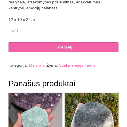
realybėje, atsakomybės prisiėmimas, adekvatumas,
kantrybė, emocijų balansas.
12 x 10 x 2 cm
Liko 1
produkto
Į krepšelį
kiekis:
Suakmenėjęs
medis
Kategorija:
Mineralai
Žyma:
Suakmenėjęs medis
543
g
Panašūs produktai