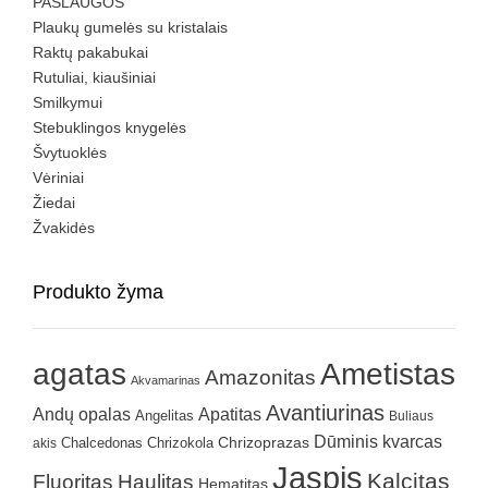
PASLAUGOS
Plaukų gumelės su kristalais
Raktų pakabukai
Rutuliai, kiaušiniai
Smilkymui
Stebuklingos knygelės
Švytuoklės
Vėriniai
Žiedai
Žvakidės
Produkto žyma
agatas
Ametistas
Amazonitas
Akvamarinas
Avantiurinas
Andų opalas
Apatitas
Angelitas
Buliaus
Dūminis kvarcas
Chrizokola
Chrizoprazas
akis
Chalcedonas
Jaspis
Kalcitas
Fluoritas
Haulitas
Hematitas