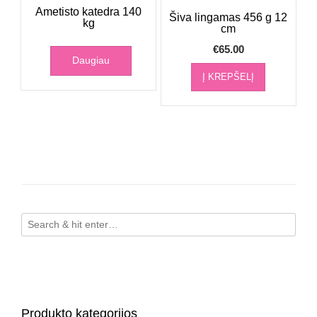
Ametisto katedra 140
Šiva lingamas 456 g 12
kg
cm
€
65.00
Daugiau
Į KREPŠELĮ
Produkto kategorijos