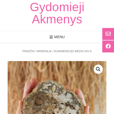
Skip
Gydomieji
to
content
Akmenys
MENU
PRADŽIA
/
MINERALAI
/ SUAKMENĖJĘS MEDIS 543 G