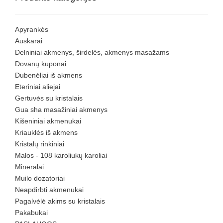
Apyrankės
Auskarai
Delniniai akmenys, širdelės, akmenys masažams
Dovanų kuponai
Dubenėliai iš akmens
Eteriniai aliejai
Gertuvės su kristalais
Gua sha masažiniai akmenys
Kišeniniai akmenukai
Kriauklės iš akmens
Kristalų rinkiniai
Malos - 108 karoliukų karoliai
Mineralai
Muilo dozatoriai
Neapdirbti akmenukai
Pagalvėlė akims su kristalais
Pakabukai