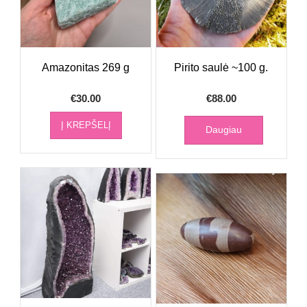
Amazonitas 269 g
Pirito saulė ~100 g.
€
30.00
€
88.00
Į KREPŠELĮ
Daugiau