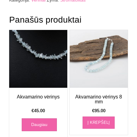
Kategorija:
Vėriniai
Žyma:
Stromatolitas
8
mm
Panašūs produktai
Akvamarino vėrinys
Akvamarino vėrinys 8
mm
€
45.00
€
95.00
Į KREPŠELĮ
Daugiau