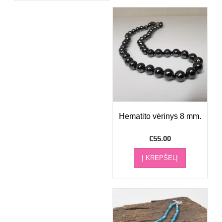
Hematito vėrinys 8 mm.
€
55.00
Į KREPŠELĮ