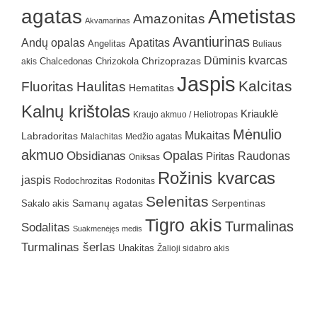
agatas
Ametistas
Amazonitas
Akvamarinas
Avantiurinas
Andų opalas
Apatitas
Angelitas
Buliaus
Dūminis kvarcas
Chrizokola
Chrizoprazas
akis
Chalcedonas
Jaspis
Kalcitas
Fluoritas
Haulitas
Hematitas
Kalnų krištolas
Kriauklė
Kraujo akmuo / Heliotropas
Mėnulio
Mukaitas
Labradoritas
Malachitas
Medžio agatas
akmuo
Obsidianas
Opalas
Raudonas
Piritas
Oniksas
Rožinis kvarcas
jaspis
Rodochrozitas
Rodonitas
Selenitas
Samanų agatas
Serpentinas
Sakalo akis
Tigro akis
Turmalinas
Sodalitas
Suakmenėjęs medis
Turmalinas šerlas
Unakitas
Žalioji sidabro akis