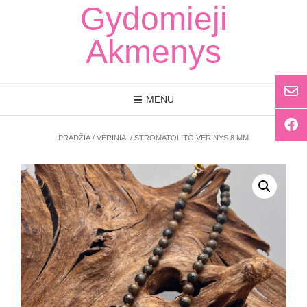
Skip
Gydomieji
to
content
Akmenys
MENU
PRADŽIA
/
VĖRINIAI
/ STROMATOLITO VĖRINYS 8 MM