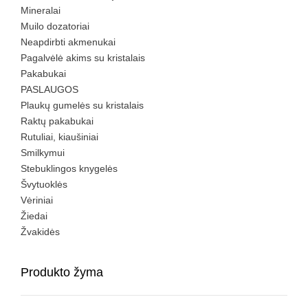
Mineralai
Muilo dozatoriai
Neapdirbti akmenukai
Pagalvėlė akims su kristalais
Pakabukai
PASLAUGOS
Plaukų gumelės su kristalais
Raktų pakabukai
Rutuliai, kiaušiniai
Smilkymui
Stebuklingos knygelės
Švytuoklės
Vėriniai
Žiedai
Žvakidės
Produkto žyma