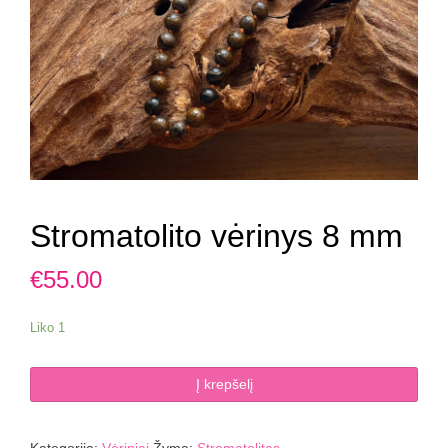
Stromatolito vėrinys 8 mm
€
55.00
Liko 1
produkto
Į krepšelį
kiekis:
Stromatolito
vėrinys