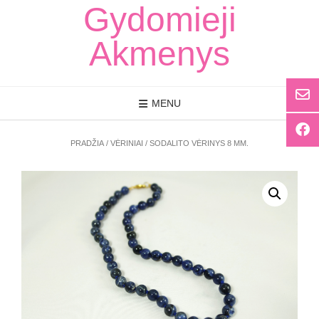
Skip
Gydomieji
to
content
Akmenys
MENU
PRADŽIA
/
VĖRINIAI
/ SODALITO VĖRINYS 8 MM.