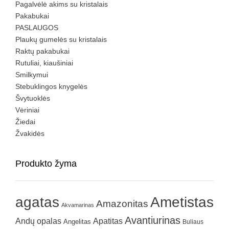
Pagalvėlė akims su kristalais
Pakabukai
PASLAUGOS
Plaukų gumelės su kristalais
Raktų pakabukai
Rutuliai, kiaušiniai
Smilkymui
Stebuklingos knygelės
Švytuoklės
Vėriniai
Žiedai
Žvakidės
Produkto žyma
agatas
Ametistas
Amazonitas
Akvamarinas
Avantiurinas
Andų opalas
Apatitas
Angelitas
Buliaus