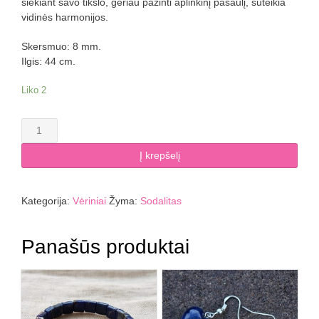
siekiant savo tikslo, geriau pažinti aplinkinį pasaulį, suteikia
vidinės harmonijos.
Skersmuo: 8 mm.
Ilgis: 44 cm.
Liko 2
produkto
kiekis:
Sodalito
Į krepšelį
vėrinys
8
mm.
Kategorija:
Vėriniai
Žyma:
Sodalitas
Panašūs produktai