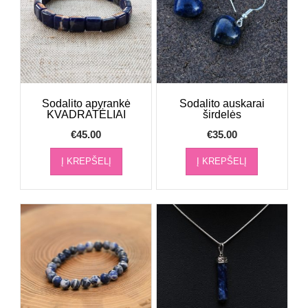
Sodalito apyrankė
Sodalito auskarai
KVADRATĖLIAI
širdelės
€
45.00
€
35.00
Į KREPŠELĮ
Į KREPŠELĮ