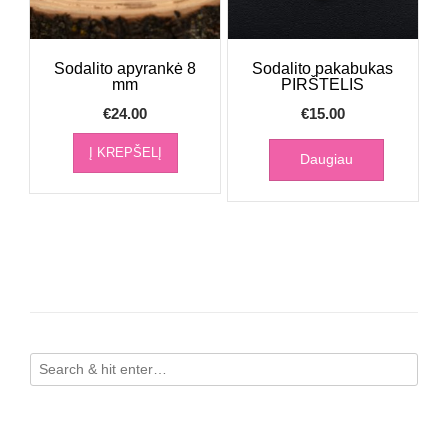
Sodalito apyrankė 8
Sodalito pakabukas
mm
PIRŠTELIS
€
24.00
€
15.00
Į KREPŠELĮ
Daugiau