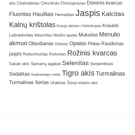
Dūminis kvarcas
Chrizokola
Chrizoprazas
akis
Chalcedonas
Jaspis
Kalcitas
Fluoritas
Haulitas
Hematitas
Kalnų krištolas
Kriauklė
Kraujo akmuo / Heliotropas
Mėnulio
Mukaitas
Labradoritas
Malachitas
Medžio agatas
akmuo
Obsidianas
Opalas
Raudonas
Piritas
Oniksas
Rožinis kvarcas
jaspis
Rodochrozitas
Rodonitas
Selenitas
Samanų agatas
Serpentinas
Sakalo akis
Tigro akis
Turmalinas
Sodalitas
Suakmenėjęs medis
Turmalinas šerlas
Unakitas
Žalioji sidabro akis