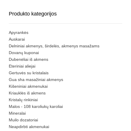
Produkto kategorijos
Apyrankės
Auskarai
Delniniai akmenys, širdelės, akmenys masažams
Dovanų kuponai
Dubenėliai iš akmens
Eteriniai aliejai
Gertuvės su kristalais
Gua sha masažiniai akmenys
Kišeniniai akmenukai
Kriauklės iš akmens
Kristalų rinkiniai
Malos - 108 karoliukų karoliai
Mineralai
Muilo dozatoriai
Neapdirbti akmenukai