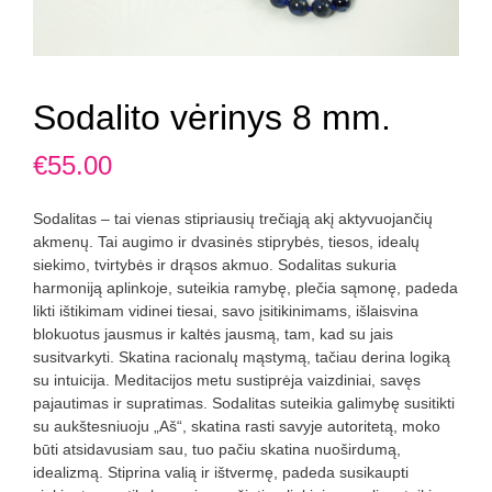
Sodalito vėrinys 8 mm.
€
55.00
Sodalitas – tai vienas stipriausių trečiąją akį aktyvuojančių
akmenų. Tai augimo ir dvasinės stiprybės, tiesos, idealų
siekimo, tvirtybės ir drąsos akmuo. Sodalitas sukuria
harmoniją aplinkoje, suteikia ramybę, plečia sąmonę, padeda
likti ištikimam vidinei tiesai, savo įsitikinimams, išlaisvina
blokuotus jausmus ir kaltės jausmą, tam, kad su jais
susitvarkyti. Skatina racionalų mąstymą, tačiau derina logiką
su intuicija. Meditacijos metu sustiprėja vaizdiniai, savęs
pajautimas ir supratimas. Sodalitas suteikia galimybę susitikti
su aukštesniuoju „Aš“, skatina rasti savyje autoritetą, moko
būti atsidavusiam sau, tuo pačiu skatina nuoširdumą,
idealizmą. Stiprina valią ir ištvermę, padeda susikaupti