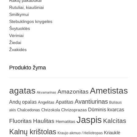
Raktų pakabukai
Rutuliai, kiaušiniai
Smilkymui
Stebuklingos knygelės
Švytuoklės
Vėriniai
Žiedai
Žvakidės
Produkto žyma
agatas
Ametistas
Amazonitas
Akvamarinas
Avantiurinas
Andų opalas
Apatitas
Angelitas
Buliaus
Dūminis kvarcas
Chrizokola
Chrizoprazas
akis
Chalcedonas
Jaspis
Kalcitas
Fluoritas
Haulitas
Hematitas
Kalnų krištolas
Kriauklė
Kraujo akmuo / Heliotropas