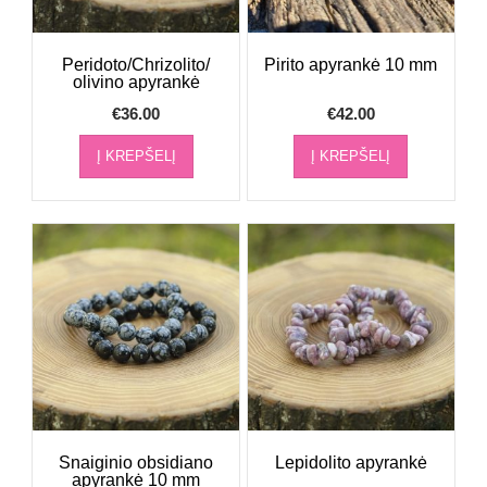
Peridoto/Chrizolito/
Pirito apyrankė 10 mm
olivino apyrankė
€
36.00
€
42.00
Į KREPŠELĮ
Į KREPŠELĮ
Snaiginio obsidiano
Lepidolito apyrankė
apyrankė 10 mm