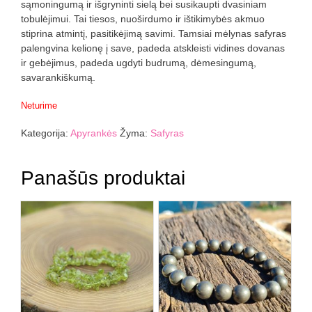
sąmoningumą ir išgryninti sielą bei susikaupti dvasiniam
tobulėjimui. Tai tiesos, nuoširdumo ir ištikimybės akmuo
stiprina atmintį, pasitikėjimą savimi. Tamsiai mėlynas safyras
palengvina kelionę į save, padeda atskleisti vidines dovanas
ir gebėjimus, padeda ugdyti budrumą, dėmesingumą,
savarankiškumą.
Neturime
Kategorija:
Apyrankės
Žyma:
Safyras
Panašūs produktai