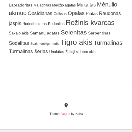
Mėnulio
Mukaitas
Labradoritas
Malachitas
Medžio agatas
akmuo
Obsidianas
Opalas
Raudonas
Piritas
Oniksas
Rožinis kvarcas
jaspis
Rodochrozitas
Rodonitas
Selenitas
Samanų agatas
Serpentinas
Sakalo akis
Tigro akis
Turmalinas
Sodalitas
Suakmenėjęs medis
Turmalinas šerlas
Unakitas
Žalioji sidabro akis
Theme:
Vogue
by Kaira