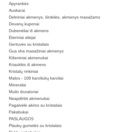
Apyrankės
Auskarai
Delniniai akmenys, širdelės, akmenys masažams
Dovanų kuponai
Dubenėliai iš akmens
Eteriniai aliejai
Gertuvės su kristalais
Gua sha masažiniai akmenys
Kišeniniai akmenukai
Kriauklės iš akmens
Kristalų rinkiniai
Malos - 108 karoliukų karoliai
Mineralai
Muilo dozatoriai
Neapdirbti akmenukai
Pagalvėlė akims su kristalais
Pakabukai
PASLAUGOS
Plaukų gumelės su kristalais