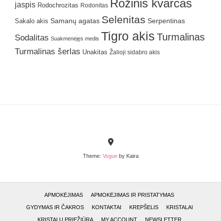
Rožinis kvarcas
jaspis
Rodochrozitas
Rodonitas
Selenitas
Samanų agatas
Serpentinas
Sakalo akis
Tigro akis
Turmalinas
Sodalitas
Suakmenėjęs medis
Turmalinas šerlas
Unakitas
Žalioji sidabro akis
Theme:
Vogue
by Kaira
APMOKĖJIMAS
APMOKĖJIMAS IR PRISTATYMAS
GYDYMAS IR ČAKROS
KONTAKTAI
KREPŠELIS
KRISTALAI
KRISTALŲ PRIEŽIŪRA
MY ACCOUNT
NEWSLETTER