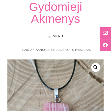
Skip
Gydomieji
to
content
Akmenys
MENU
PRADŽIA
/
PAKABUKAI
/ RODOCHROZITO PAKABUKAS