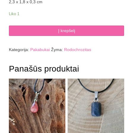
2,3 x 1,8 x 0,3 cm
Liko 1
produkto
Į krepšelį
kiekis:
Rodochrozito
pakabukas
Kategorija:
Pakabukai
Žyma:
Rodochrozitas
Panašūs produktai