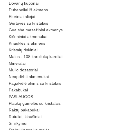
Dovanų kuponai
Dubenėliai iš akmens
Eteriniai aliejai
Gertuvės su kristalais
Gua sha masažiniai akmenys
Kišeniniai akmenukai
Kriauklės iš akmens
Kristalų rinkiniai
Malos - 108 karoliukų karoliai
Mineralai
Muilo dozatoriai
Neapdirbti akmenukai
Pagalvėlė akims su kristalais
Pakabukai
PASLAUGOS
Plaukų gumelės su kristalais
Raktų pakabukai
Rutuliai, kiaušiniai
Smilkymui