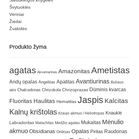
Stebuklingos knygelės
Švytuoklės
Vėriniai
Žiedai
Žvakidės
Produkto žyma
agatas
Ametistas
Amazonitas
Akvamarinas
Avantiurinas
Andų opalas
Apatitas
Angelitas
Buliaus
Dūminis kvarcas
Chrizokola
Chrizoprazas
akis
Chalcedonas
Jaspis
Kalcitas
Fluoritas
Haulitas
Hematitas
Kalnų krištolas
Kriauklė
Kraujo akmuo / Heliotropas
Mėnulio
Mukaitas
Labradoritas
Malachitas
Medžio agatas
akmuo
Obsidianas
Opalas
Raudonas
Piritas
Oniksas