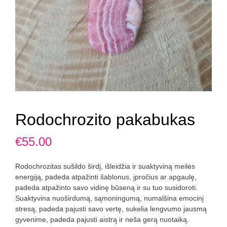
Rodochrozito pakabukas
€
55.00
Rodochrozitas sušildo širdį, išleidžia ir suaktyviną meilės
energiją, padeda atpažinti šablonus, įpročius ar apgaulę,
padeda atpažinto savo vidinę būseną ir su tuo susidoroti.
Suaktyvina nuoširdumą, sąmoningumą, numalšina emocinį
stresą, padeda pajusti savo vertę, sukelia lengvumo jausmą
gyvenime, padeda pajusti aistrą ir neša gerą nuotaiką.