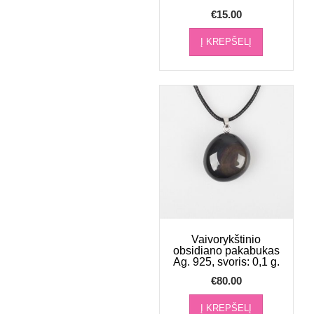
€
15.00
Į KREPŠELĮ
Vaivorykštinio
obsidiano pakabukas
Ag. 925, svoris: 0,1 g.
€
80.00
Į KREPŠELĮ