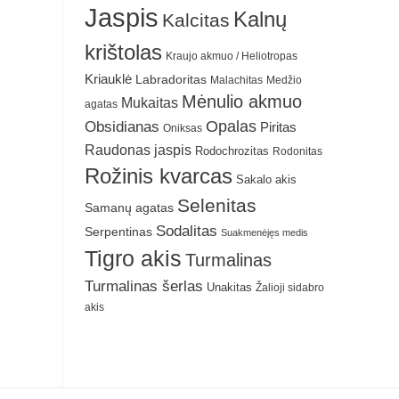
Jaspis
Kalnų
Kalcitas
krištolas
Kraujo akmuo / Heliotropas
Kriauklė
Labradoritas
Malachitas
Medžio
Mėnulio akmuo
Mukaitas
agatas
Obsidianas
Opalas
Piritas
Oniksas
Raudonas jaspis
Rodochrozitas
Rodonitas
Rožinis kvarcas
Sakalo akis
Selenitas
Samanų agatas
Sodalitas
Serpentinas
Suakmenėjęs medis
Tigro akis
Turmalinas
Turmalinas šerlas
Unakitas
Žalioji sidabro
akis