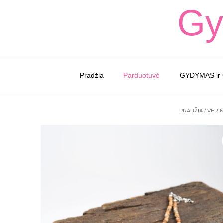
Skip
Gy
to
content
Pradžia
Parduotuvė
GYDYMAS ir
PRADŽIA
/
VĖRIN