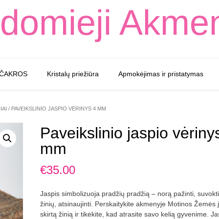
domieji Akme
 ČAKROS
Kristalų priežiūra
Apmokėjimas ir pristatymas
IAI
/ PAVEIKSLINIO JASPIO VĖRINYS 4 MM
Paveikslinio jaspio vėriny
mm
€
35.00
Jaspis simbolizuoja pradžių pradžią – norą pažinti, suvokti,
žinių, atsinaujinti. Perskaitykite akmenyje Motinos Žemės
skirtą žinią ir tikėkite, kad atrasite savo kelią gyvenime. Ja