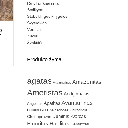
Rutuliai, kiaušiniai
Smilkymui
Stebuklingos knygelės
Švytuoklės
Vėriniai
o
m
Žiedai
Žvakidės
Produkto žyma
agatas
Amazonitas
Akvamarinas
Ametistas
Andų opalas
Avantiurinas
Apatitas
Angelitas
Chrizokola
Buliaus akis
Chalcedonas
Dūminis kvarcas
Chrizoprazas
Fluoritas
Haulitas
Hematitas