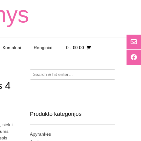
nys
Kontaktai
Renginiai
0
- €0.00
s 4
Produkto kategorijos
 siekti
 jums
Apyrankės
spis