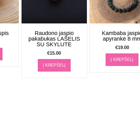
spis
Raudono jaspio
Kambaba jaspi
pakabukas LAŠELIS
apyrankė 8 m
SU SKYLUTE
€
19.00
€
15.00
Į KREPŠELĮ
Į KREPŠELĮ