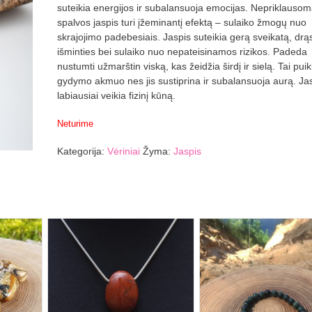
suteikia energijos ir subalansuoja emocijas. Nepriklausom
spalvos jaspis turi įžeminantį efektą – sulaiko žmogų nuo
skrajojimo padebesiais. Jaspis suteikia gerą sveikatą, drąs
išminties bei sulaiko nuo nepateisinamos rizikos. Padeda
nustumti užmarštin viską, kas žeidžia širdį ir sielą. Tai pui
gydymo akmuo nes jis sustiprina ir subalansuoja aurą. Jas
labiausiai veikia fizinį kūną.
Neturime
Kategorija:
Vėriniai
Žyma:
Jaspis