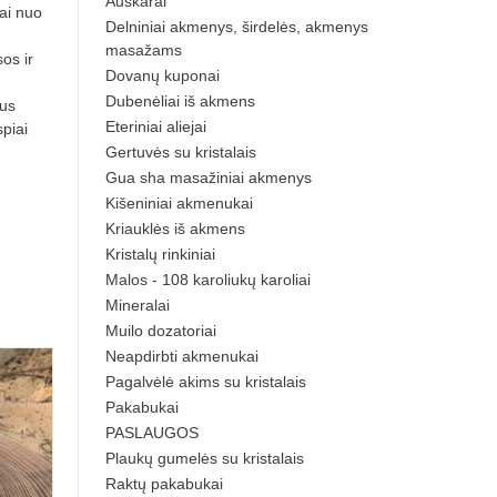
Auskarai
ai nuo
Delniniai akmenys, širdelės, akmenys
masažams
os ir
Dovanų kuponai
Dubenėliai iš akmens
kus
Eteriniai aliejai
piai
Gertuvės su kristalais
Gua sha masažiniai akmenys
Kišeniniai akmenukai
Kriauklės iš akmens
Kristalų rinkiniai
Malos - 108 karoliukų karoliai
Mineralai
Muilo dozatoriai
Neapdirbti akmenukai
Pagalvėlė akims su kristalais
Pakabukai
PASLAUGOS
Plaukų gumelės su kristalais
Raktų pakabukai