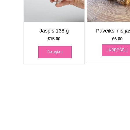
Jaspis 138 g
Paveikslinis ja
€
15.00
€
6.00
Į KREPŠELĮ
Daugiau