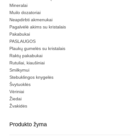
Mineralai
Muilo dozatoriai
Neapdirbti akmenukai
Pagalvėlė akims su kristalais
Pakabukai
PASLAUGOS
Plaukų gumelės su kristalais
Raktų pakabukai
Rutuliai, kiaušiniai
Smilkymui
Stebuklingos knygelės
Švytuoklės
Vėriniai
Žiedai
Žvakidės
Produkto žyma