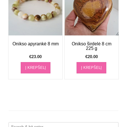
Onikso apyrankė 8 mm
Onikso širdelė 8 cm
225 g
€
23.00
€
20.00
Į KREPŠELĮ
Į KREPŠELĮ