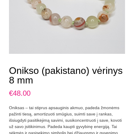
Onikso (pakistano) vėrinys
8 mm
€
48.00
Oniksas – tai stiprus apsauginis akmuo, padeda žmonėms
pažinti tiesą, amortizuoti smūgius, suimti save į rankas,
išsiugdyti pasitikėjimą savimi, susikoncentruoti į save, kovoti
už savo įsitikinimus. Padeda kaupti gyvybinę energiją. Tai
sėkmės ir pasisekimo simbolis bei džiaugsmo ir gyvenimo