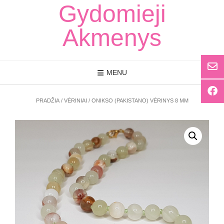
Skip
Gydomieji
to
content
Akmenys
MENU
PRADŽIA
/
VĖRINIAI
/ ONIKSO (PAKISTANO) VĖRINYS 8 MM