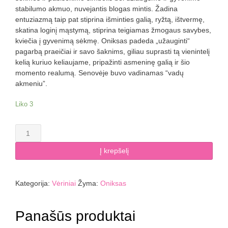
stabilumo akmuo, nuvejantis blogas mintis. Žadina
entuziazmą taip pat stiprina išminties galią, ryžtą, ištvermę,
skatina loginį mąstymą, stiprina teigiamas žmogaus savybes,
kviečia į gyvenimą sėkmę. Oniksas padeda „užauginti“
pagarbą praeičiai ir savo šaknims, giliau suprasti tą vienintelį
kelią kuriuo keliaujame, pripažinti asmeninę galią ir šio
momento realumą. Senovėje buvo vadinamas “vadų
akmeniu”.
Liko 3
produkto
kiekis:
Onikso
Į krepšelį
(pakistano)
vėrinys
8
Kategorija:
Vėriniai
Žyma:
Oniksas
mm
Panašūs produktai