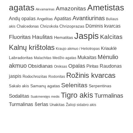
agatas
Ametistas
Amazonitas
Akvamarinas
Avantiurinas
Andų opalas
Apatitas
Angelitas
Buliaus
Dūminis kvarcas
Chrizokola
Chrizoprazas
akis
Chalcedonas
Jaspis
Kalcitas
Fluoritas
Haulitas
Hematitas
Kalnų krištolas
Kriauklė
Kraujo akmuo / Heliotropas
Mėnulio
Mukaitas
Labradoritas
Malachitas
Medžio agatas
akmuo
Obsidianas
Opalas
Raudonas
Piritas
Oniksas
Rožinis kvarcas
jaspis
Rodochrozitas
Rodonitas
Selenitas
Samanų agatas
Serpentinas
Sakalo akis
Tigro akis
Turmalinas
Sodalitas
Suakmenėjęs medis
Turmalinas šerlas
Unakitas
Žalioji sidabro akis