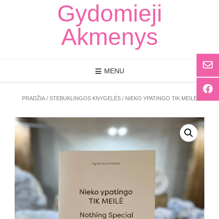
Skip
Gydomieji
to
content
Akmenys
MENU
PRADŽIA
/
STEBUKLINGOS KNYGELĖS
/ NIEKO YPATINGO TIK MEILĖ