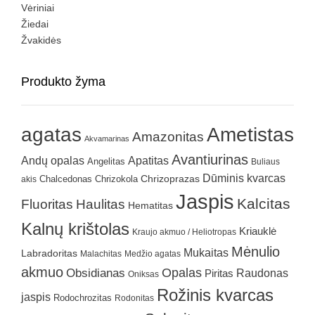
Vėriniai
Žiedai
Žvakidės
Produkto žyma
agatas
Ametistas
Amazonitas
Akvamarinas
Avantiurinas
Andų opalas
Apatitas
Angelitas
Buliaus
Dūminis kvarcas
Chrizokola
Chrizoprazas
akis
Chalcedonas
Jaspis
Kalcitas
Fluoritas
Haulitas
Hematitas
Kalnų krištolas
Kriauklė
Kraujo akmuo / Heliotropas
Mėnulio
Mukaitas
Labradoritas
Malachitas
Medžio agatas
akmuo
Obsidianas
Opalas
Raudonas
Piritas
Oniksas
Rožinis kvarcas
jaspis
Rodochrozitas
Rodonitas