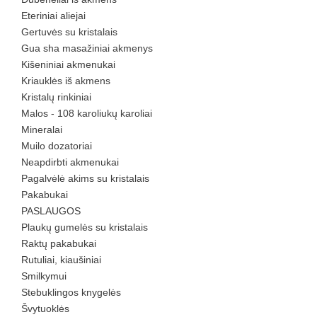
Eteriniai aliejai
Gertuvės su kristalais
Gua sha masažiniai akmenys
Kišeniniai akmenukai
Kriauklės iš akmens
Kristalų rinkiniai
Malos - 108 karoliukų karoliai
Mineralai
Muilo dozatoriai
Neapdirbti akmenukai
Pagalvėlė akims su kristalais
Pakabukai
PASLAUGOS
Plaukų gumelės su kristalais
Raktų pakabukai
Rutuliai, kiaušiniai
Smilkymui
Stebuklingos knygelės
Švytuoklės