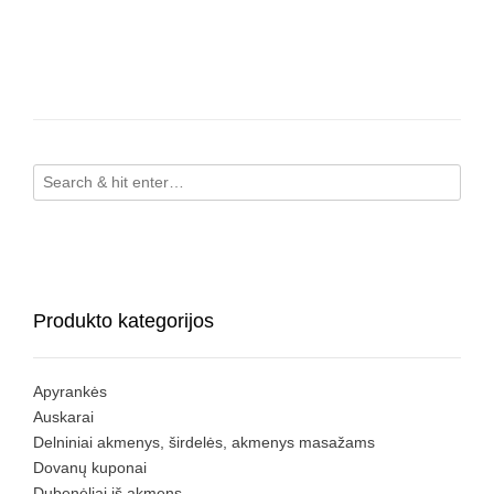
Produkto kategorijos
Apyrankės
Auskarai
Delniniai akmenys, širdelės, akmenys masažams
Dovanų kuponai
Dubenėliai iš akmens