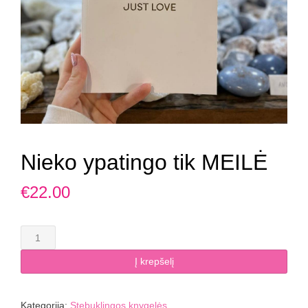
Nieko ypatingo tik MEILĖ
€
22.00
produkto
kiekis:
Nieko
Į krepšelį
ypatingo
tik
MEILĖ
Kategorija:
Stebuklingos knygelės