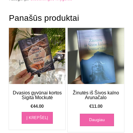
Panašūs produktai
Dvasios gyvūnai kortos
Žinutės iš Šivos kalno
Sigita Mockutė
Arunačalo
€
44.00
€
11.00
Į KREPŠELĮ
Daugiau