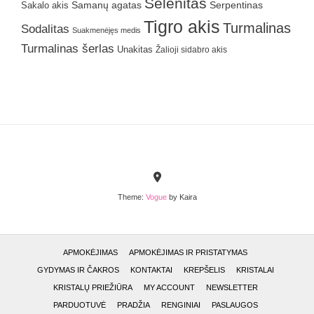
Selenitas
Samanų agatas
Serpentinas
Sakalo akis
Tigro akis
Turmalinas
Sodalitas
Suakmenėjęs medis
Turmalinas šerlas
Unakitas
Žalioji sidabro akis
Theme:
Vogue
by Kaira
APMOKĖJIMAS
APMOKĖJIMAS IR PRISTATYMAS
GYDYMAS IR ČAKROS
KONTAKTAI
KREPŠELIS
KRISTALAI
KRISTALŲ PRIEŽIŪRA
MY ACCOUNT
NEWSLETTER
PARDUOTUVĖ
PRADŽIA
RENGINIAI
PASLAUGOS