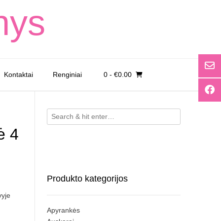
nys
Kontaktai
Renginiai
0
- €0.00
ė 4
Produkto kategorijos
vyje
Apyrankės