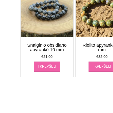
Snaiginio obsidiano
Riolito apyran
apyrankė 10 mm
mm
€
21.00
€
32.00
Į KREPŠELĮ
Į KREPŠELĮ