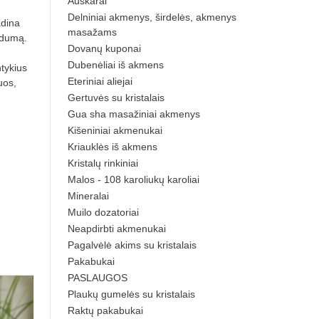
Auskarai
Delniniai akmenys, širdelės, akmenys
adina
masažams
irdumą.
Dovanų kuponai
Dubenėliai iš akmens
tykius
Eteriniai aliejai
uos,
Gertuvės su kristalais
Gua sha masažiniai akmenys
Kišeniniai akmenukai
Kriauklės iš akmens
Kristalų rinkiniai
Malos - 108 karoliukų karoliai
Mineralai
Muilo dozatoriai
Neapdirbti akmenukai
Pagalvėlė akims su kristalais
Pakabukai
PASLAUGOS
Plaukų gumelės su kristalais
Raktų pakabukai