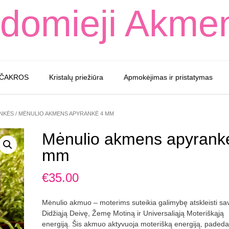
domieji Akme
 ČAKROS
Kristalų priežiūra
Apmokėjimas ir pristatymas
NKĖS
/ MĖNULIO AKMENS APYRANKĖ 4 MM
Mėnulio akmens apyrank
mm
€
35.00
Mėnulio akmuo – moterims suteikia galimybę atskleisti sa
Didžiąją Deivę, Žemę Motiną ir Universaliąją Moteriškąją
energiją. Šis akmuo aktyvuoja moterišką energiją, padeda