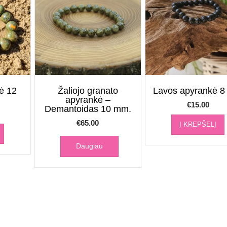
kė 12
Žaliojo granato
Lavos apyrankė 
apyrankė –
€
15.00
Demantoidas 10 mm.
€
65.00
Į KREPŠELĮ
Daugiau