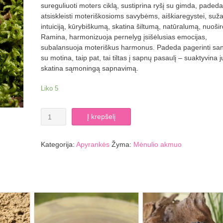
sureguliuoti moters ciklą, sustiprina ryšį su gimda, padeda
atsiskleisti moteriškosioms savybėms, aiškiaregystei, suž
intuiciją, kūrybiškumą, skatina šiltumą, natūralumą, nuoš
Ramina, harmonizuoja pernelyg įsišėlusias emocijas,
subalansuoja moteriškus harmonus. Padeda pagerinti san
su motina, taip pat, tai tiltas į sapnų pasaulį – suaktyvina j
skatina sąmoningą sapnavimą.
Liko 5
produkto
Į krepšelį
kiekis:
Mėnulio
akmens
Kategorija:
Apyrankės
Žyma:
Mėnulio akmuo
apyrankė
4
mm