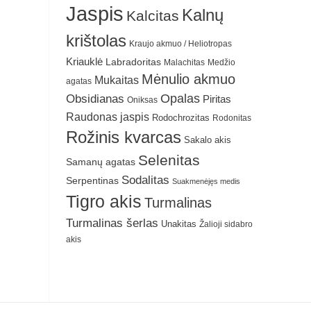
Jaspis
Kalnų
Kalcitas
krištolas
Kraujo akmuo / Heliotropas
Kriauklė
Labradoritas
Malachitas
Medžio
Mėnulio akmuo
Mukaitas
agatas
Obsidianas
Opalas
Piritas
Oniksas
Raudonas jaspis
Rodochrozitas
Rodonitas
Rožinis kvarcas
Sakalo akis
Selenitas
Samanų agatas
Sodalitas
Serpentinas
Suakmenėjęs medis
Tigro akis
Turmalinas
Turmalinas šerlas
Unakitas
Žalioji sidabro
akis