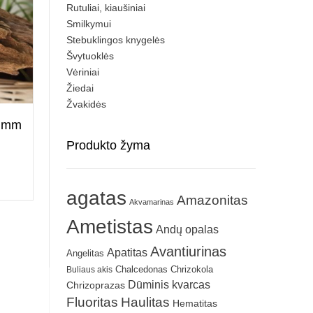
Rutuliai, kiaušiniai
Smilkymui
Stebuklingos knygelės
Švytuoklės
Vėriniai
Žiedai
Žvakidės
8 mm
Produkto žyma
agatas
Amazonitas
Akvamarinas
Ametistas
Andų opalas
Avantiurinas
Apatitas
Angelitas
Chrizokola
Buliaus akis
Chalcedonas
Dūminis kvarcas
Chrizoprazas
Fluoritas
Haulitas
Hematitas