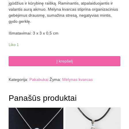
įgūdžius ir kūrybinę raišką. Raminantis, atpalaiduojantis ir
valantis aurą akmuo. Mėlyna kvarcas stiprina organizacinius
gebėjimus drausmę, sumažina stresą, negatyvias mintis,
gydo gerklę.
Išmatavimai: 3 x 3 x 0,5 cm
Liko 1
produkto
Į krepšelį
kiekis:
Mėlyno
kvarco
Kategorija:
Pakabukai
Žyma:
Mėlynas kvarcas
pakabukas
ŠIRDUTĖ
SU
Panašūs produktai
SKYLUTE