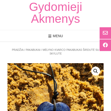
Skip
Gydomieji
to
content
Akmenys
MENU
PRADŽIA
/
PAKABUKAI
/ MĖLYNO KVARCO PAKABUKAS ŠIRDUTĖ SU
SKYLUTE