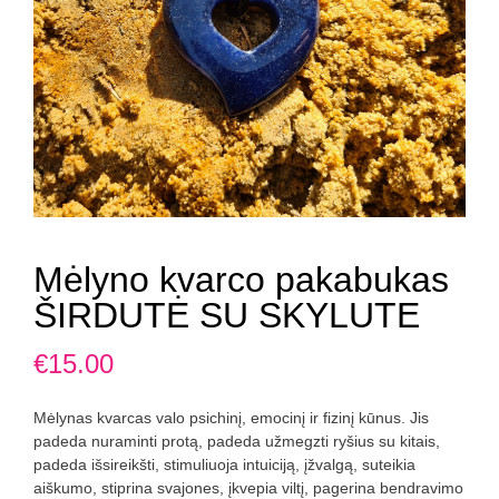
Mėlyno kvarco pakabukas
ŠIRDUTĖ SU SKYLUTE
€
15.00
Mėlynas kvarcas valo psichinį, emocinį ir fizinį kūnus. Jis
padeda nuraminti protą, padeda užmegzti ryšius su kitais,
padeda išsireikšti, stimuliuoja intuiciją, įžvalgą, suteikia
aiškumo, stiprina svajones, įkvepia viltį, pagerina bendravimo