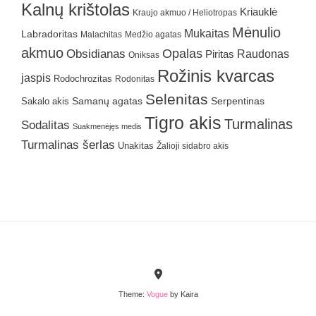
Kalnų krištolas
Kriauklė
Kraujo akmuo / Heliotropas
Mėnulio
Mukaitas
Labradoritas
Malachitas
Medžio agatas
akmuo
Obsidianas
Opalas
Raudonas
Piritas
Oniksas
Rožinis kvarcas
jaspis
Rodochrozitas
Rodonitas
Selenitas
Samanų agatas
Serpentinas
Sakalo akis
Tigro akis
Turmalinas
Sodalitas
Suakmenėjęs medis
Turmalinas šerlas
Unakitas
Žalioji sidabro akis
Theme:
Vogue
by Kaira