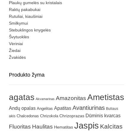
Plaukų gumelės su kristalais
Raktų pakabukai
Rutuliai, kiaušiniai
Smilkymui
Stebuklingos knygelės
Švytuoklės
Vėriniai
Žiedai
Žvakidės
Produkto žyma
agatas
Ametistas
Amazonitas
Akvamarinas
Avantiurinas
Andų opalas
Apatitas
Angelitas
Buliaus
Dūminis kvarcas
Chrizokola
Chrizoprazas
akis
Chalcedonas
Jaspis
Kalcitas
Fluoritas
Haulitas
Hematitas