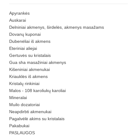
Apyrankės
Auskarai
Delniniai akmenys, širdelės, akmenys masažams
Dovanų kuponai
Dubenėliai iš akmens
Eteriniai aliejai
Gertuvės su kristalais
Gua sha masažiniai akmenys
Kišeniniai akmenukai
Kriauklės iš akmens
Kristalų rinkiniai
Malos - 108 karoliukų karoliai
Mineralai
Muilo dozatoriai
Neapdirbti akmenukai
Pagalvėlė akims su kristalais
Pakabukai
PASLAUGOS