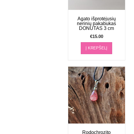
Agato išprotėjusių
nerinių pakabukas
DONUTAS 3 cm
€
15.00
Į KREPŠELĮ
Rodochrozito