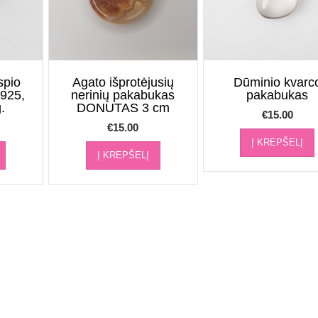
spio
Agato išprotėjusių
Dūminio kvarc
925,
nerinių pakabukas
pakabukas
.
DONUTAS 3 cm
€
15.00
€
15.00
Į KREPŠELĮ
Į KREPŠELĮ