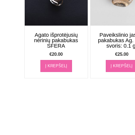
Agato išprotėjusių
Paveikslinio ja
nėrinių pakabukas
pakabukas Ag. 
SFERA
svoris: 0.1 g
€
20.00
€
25.00
Į KREPŠELĮ
Į KREPŠELĮ