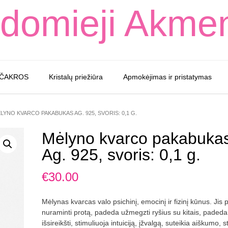
domieji Akme
 ČAKROS
Kristalų priežiūra
Apmokėjimas ir pristatymas
LYNO KVARCO PAKABUKAS AG. 925, SVORIS: 0,1 G.
Mėlyno kvarco pakabuka
Ag. 925, svoris: 0,1 g.
€
30.00
Mėlynas kvarcas valo psichinį, emocinį ir fizinį kūnus. Jis
nuraminti protą, padeda užmegzti ryšius su kitais, padeda
išsireikšti, stimuliuoja intuiciją, įžvalgą, suteikia aiškumo, s