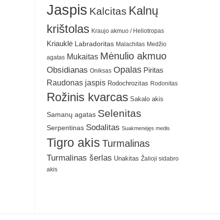
Jaspis
Kalnų
Kalcitas
krištolas
Kraujo akmuo / Heliotropas
Kriauklė
Labradoritas
Malachitas
Medžio
Mėnulio akmuo
Mukaitas
agatas
Obsidianas
Opalas
Piritas
Oniksas
Raudonas jaspis
Rodochrozitas
Rodonitas
Rožinis kvarcas
Sakalo akis
Selenitas
Samanų agatas
Sodalitas
Serpentinas
Suakmenėjęs medis
Tigro akis
Turmalinas
Turmalinas šerlas
Unakitas
Žalioji sidabro
akis