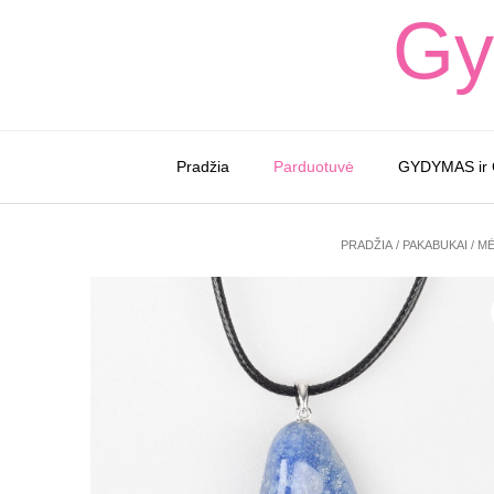
Skip
Gy
to
content
Pradžia
Parduotuvė
GYDYMAS ir
PRADŽIA
/
PAKABUKAI
/ MĖ