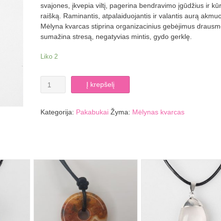
svajones, įkvepia viltį, pagerina bendravimo įgūdžius ir kū
raišką. Raminantis, atpalaiduojantis ir valantis aurą akmuo
Mėlyna kvarcas stiprina organizacinius gebėjimus drausm
sumažina stresą, negatyvias mintis, gydo gerklę.
Liko 2
produkto
Į krepšelį
kiekis:
Mėlyno
kvarco
Kategorija:
Pakabukai
Žyma:
Mėlynas kvarcas
pakabukas
Ag.
925,
svoris:
0,1
g.