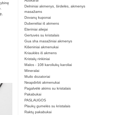
Auskarai
rybinę
Delniniai akmenys, širdelės, akmenys
.
masažams
ę,
Dovanų kuponai
Dubenėliai iš akmens
Eteriniai aliejai
Gertuvės su kristalais
Gua sha masažiniai akmenys
Kišeniniai akmenukai
Kriauklės iš akmens
Kristalų rinkiniai
Malos - 108 karoliukų karoliai
Mineralai
Muilo dozatoriai
Neapdirbti akmenukai
Pagalvėlė akims su kristalais
Pakabukai
PASLAUGOS
Plaukų gumelės su kristalais
Raktų pakabukai