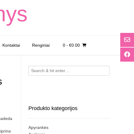
nys
Kontaktai
Renginiai
0
- €0.00
s
Produkto kategorijos
 padeda
Apyrankės
tiprina