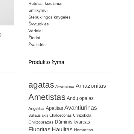
Rutuliai, kiaušiniai
Smilkymui
Stebuklingos knygelės
Švytuoklės
Vėriniai
o
Žiedai
Žvakidės
Produkto žyma
agatas
Amazonitas
Akvamarinas
Ametistas
Andų opalas
Avantiurinas
Apatitas
Angelitas
Chrizokola
Buliaus akis
Chalcedonas
Dūminis kvarcas
Chrizoprazas
Fluoritas
Haulitas
Hematitas