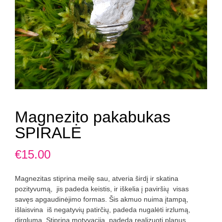
Magnezito pakabukas
SPIRALĖ
€
15.00
Magnezitas stiprina meilę sau, atveria širdį ir skatina
pozityvumą, jis padeda keistis, ir iškelia į paviršių visas
savęs apgaudinėjimo formas. Šis akmuo nuima įtampą,
išlaisvina iš negatyvių patirčių, padeda nugalėti irzlumą,
dirglumą. Stiprina motyvacija, padeda realizuoti planus,