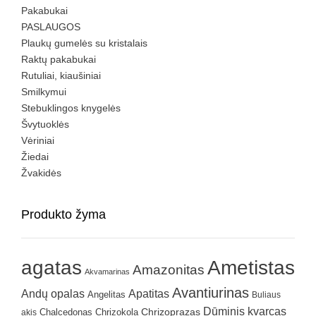
Pakabukai
PASLAUGOS
Plaukų gumelės su kristalais
Raktų pakabukai
Rutuliai, kiaušiniai
Smilkymui
Stebuklingos knygelės
Švytuoklės
Vėriniai
Žiedai
Žvakidės
Produkto žyma
agatas
Ametistas
Amazonitas
Akvamarinas
Avantiurinas
Andų opalas
Apatitas
Angelitas
Buliaus
Dūminis kvarcas
Chrizokola
Chrizoprazas
akis
Chalcedonas