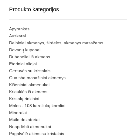
Produkto kategorijos
Apyrankės
Auskarai
Delniniai akmenys, širdelės, akmenys masažams
Dovanų kuponai
Dubenėliai iš akmens
Eteriniai aliejai
Gertuvės su kristalais
Gua sha masažiniai akmenys
Kišeniniai akmenukai
Kriauklės iš akmens
Kristalų rinkiniai
Malos - 108 karoliukų karoliai
Mineralai
Muilo dozatoriai
Neapdirbti akmenukai
Pagalvėlė akims su kristalais