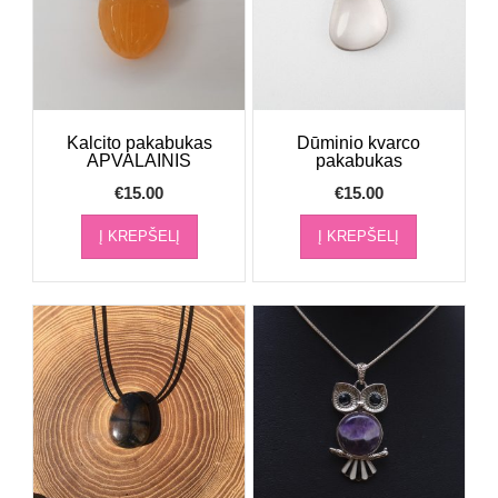
Kalcito pakabukas
Dūminio kvarco
APVALAINIS
pakabukas
€
15.00
€
15.00
Į KREPŠELĮ
Į KREPŠELĮ