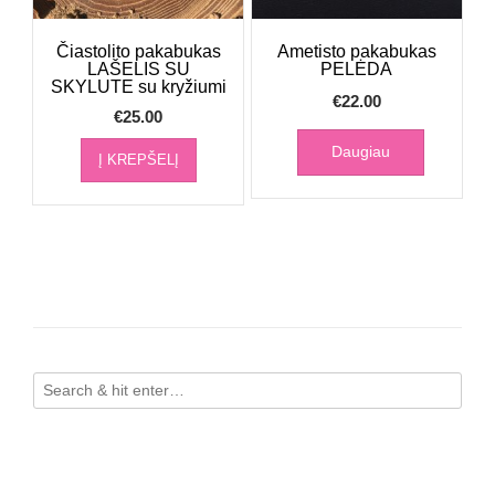
Čiastolito pakabukas
Ametisto pakabukas
LAŠELIS SU
PELĖDA
SKYLUTE su kryžiumi
€
22.00
€
25.00
Daugiau
Į KREPŠELĮ