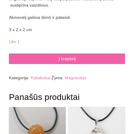
sustiprina vaizdinius.
Akmenėlį galima išimti ir pakeisti.
3 x 2 x 2 cm
Liko 1
produkto
Į krepšelį
kiekis:
Magnezito
pakabukas
Kategorija:
Pakabukai
Žyma:
Magnezitas
SPIRALĖ
Panašūs produktai