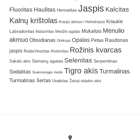
Jaspis
Kalcitas
Fluoritas
Haulitas
Hematitas
Kalnų krištolas
Kriauklė
Kraujo akmuo / Heliotropas
Mėnulio
Mukaitas
Labradoritas
Malachitas
Medžio agatas
akmuo
Obsidianas
Opalas
Raudonas
Piritas
Oniksas
Rožinis kvarcas
jaspis
Rodochrozitas
Rodonitas
Selenitas
Samanų agatas
Serpentinas
Sakalo akis
Tigro akis
Turmalinas
Sodalitas
Suakmenėjęs medis
Turmalinas šerlas
Unakitas
Žalioji sidabro akis