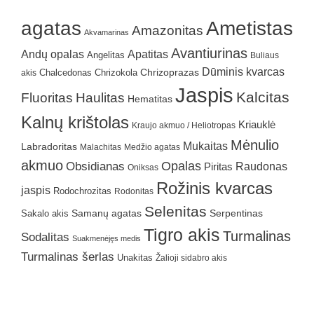
agatas
Ametistas
Amazonitas
Akvamarinas
Avantiurinas
Andų opalas
Apatitas
Angelitas
Buliaus
Dūminis kvarcas
Chrizokola
Chrizoprazas
akis
Chalcedonas
Jaspis
Kalcitas
Fluoritas
Haulitas
Hematitas
Kalnų krištolas
Kriauklė
Kraujo akmuo / Heliotropas
Mėnulio
Mukaitas
Labradoritas
Malachitas
Medžio agatas
akmuo
Obsidianas
Opalas
Raudonas
Piritas
Oniksas
Rožinis kvarcas
jaspis
Rodochrozitas
Rodonitas
Selenitas
Samanų agatas
Serpentinas
Sakalo akis
Tigro akis
Turmalinas
Sodalitas
Suakmenėjęs medis
Turmalinas šerlas
Unakitas
Žalioji sidabro akis