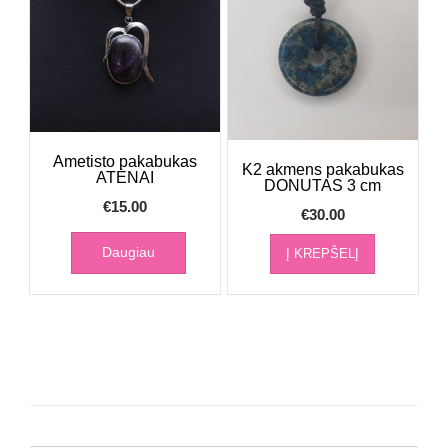
Ametisto pakabukas
K2 akmens pakabukas
ATĖNAI
DONUTAS 3 cm
€
15.00
€
30.00
Daugiau
Į KREPŠELĮ