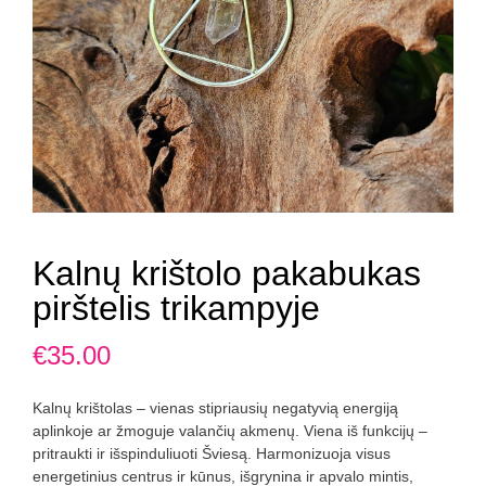
Kalnų krištolo pakabukas
pirštelis trikampyje
€
35.00
Kalnų krištolas – vienas stipriausių negatyvią energiją
aplinkoje ar žmoguje valančių akmenų. Viena iš funkcijų –
pritraukti ir išspinduliuoti Šviesą. Harmonizuoja visus
energetinius centrus ir kūnus, išgrynina ir apvalo mintis,