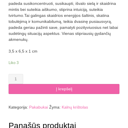
padeda susikoncentruoti, susikaupti, išvalo sielą ir skaidrina
mintis bei suteikia aiškumo, stiprina intuiciją, suteikia
tvirtumo.Tai galingas skaidrios energijos šaltinis, skatina
tobulėjimą ir komunikabilumą, teikia dvasinę pusiausvyrą,
padeda geriau pažinti save, pamatyti pozityviuosius net labai
sudėtingų situacijų aspektus. Vienas stipriausių gydančių
akmenukų.
3,5 x 6,5 x 1 cm
Liko 3
produkto
kiekis:
Kalnų
Į krepšelį
krištolo
pakabukas
pirštelis
Kategorija:
Pakabukai
Žyma:
Kalnų krištolas
trikampyje
Panašūs produktai