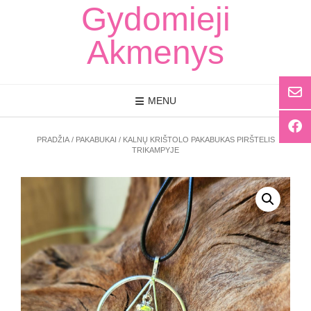
Skip
Gydomieji
to
content
Akmenys
MENU
PRADŽIA
/
PAKABUKAI
/ KALNŲ KRIŠTOLO PAKABUKAS PIRŠTELIS
TRIKAMPYJE