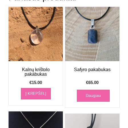
Kalnų krištolo
Safyro pakabukas
pakabukas
€
15.00
€
65.00
Į KREPŠELĮ
Daugiau