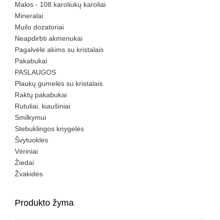
Malos - 108 karoliukų karoliai
Mineralai
Muilo dozatoriai
Neapdirbti akmenukai
Pagalvėlė akims su kristalais
Pakabukai
PASLAUGOS
Plaukų gumelės su kristalais
Raktų pakabukai
Rutuliai, kiaušiniai
Smilkymui
Stebuklingos knygelės
Švytuoklės
Vėriniai
Žiedai
Žvakidės
Produkto žyma