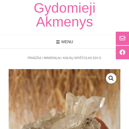
Skip
Gydomieji
to
content
Akmenys
MENU
PRADŽIA
/
MINERALAI
/ KALNŲ KRIŠTOLAS 924 G