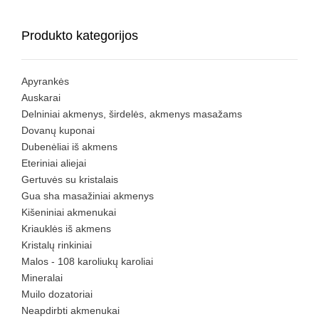
Produkto kategorijos
Apyrankės
Auskarai
Delniniai akmenys, širdelės, akmenys masažams
Dovanų kuponai
Dubenėliai iš akmens
Eteriniai aliejai
Gertuvės su kristalais
Gua sha masažiniai akmenys
Kišeniniai akmenukai
Kriauklės iš akmens
Kristalų rinkiniai
Malos - 108 karoliukų karoliai
Mineralai
Muilo dozatoriai
Neapdirbti akmenukai