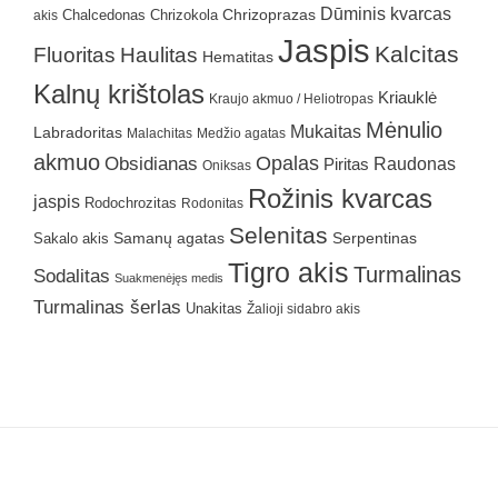
Dūminis kvarcas
Chrizokola
Chrizoprazas
akis
Chalcedonas
Jaspis
Kalcitas
Fluoritas
Haulitas
Hematitas
Kalnų krištolas
Kriauklė
Kraujo akmuo / Heliotropas
Mėnulio
Mukaitas
Labradoritas
Malachitas
Medžio agatas
akmuo
Obsidianas
Opalas
Raudonas
Piritas
Oniksas
Rožinis kvarcas
jaspis
Rodochrozitas
Rodonitas
Selenitas
Samanų agatas
Serpentinas
Sakalo akis
Tigro akis
Turmalinas
Sodalitas
Suakmenėjęs medis
Turmalinas šerlas
Unakitas
Žalioji sidabro akis