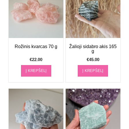
Rožinis kvarcas 70 g
Žalioji sidabro akis 165
g
€
22.00
€
45.00
Į KREPŠELĮ
Į KREPŠELĮ