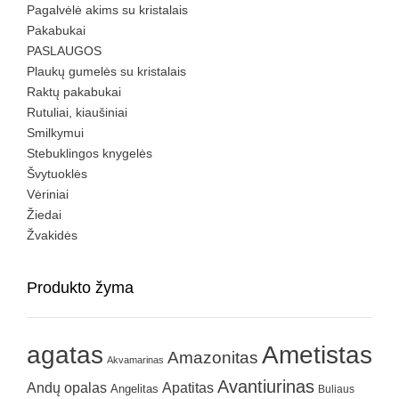
Pagalvėlė akims su kristalais
Pakabukai
PASLAUGOS
Plaukų gumelės su kristalais
Raktų pakabukai
Rutuliai, kiaušiniai
Smilkymui
Stebuklingos knygelės
Švytuoklės
Vėriniai
Žiedai
Žvakidės
Produkto žyma
agatas
Ametistas
Amazonitas
Akvamarinas
Avantiurinas
Andų opalas
Apatitas
Angelitas
Buliaus