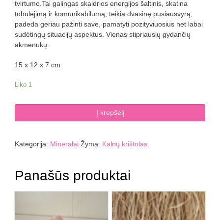
tvirtumo.Tai galingas skaidrios energijos šaltinis, skatina
tobulėjimą ir komunikabilumą, teikia dvasinę pusiausvyrą,
padeda geriau pažinti save, pamatyti pozityviuosius net labai
sudėtingų situacijų aspektus. Vienas stipriausių gydančių
akmenukų.
15 x 12 x 7 cm
Liko 1
produkto
Į krepšelį
kiekis:
Kalnų
krištolas
Kategorija:
Mineralai
Žyma:
Kalnų krištolas
924
g
Panašūs produktai