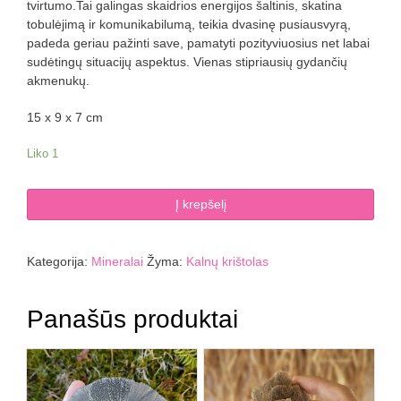
tvirtumo.Tai galingas skaidrios energijos šaltinis, skatina
tobulėjimą ir komunikabilumą, teikia dvasinę pusiausvyrą,
padeda geriau pažinti save, pamatyti pozityviuosius net labai
sudėtingų situacijų aspektus. Vienas stipriausių gydančių
akmenukų.
15 x 9 x 7 cm
Liko 1
produkto
Į krepšelį
kiekis:
Kalnų
krištolo
Kategorija:
Mineralai
Žyma:
Kalnų krištolas
drūza
891
Panašūs produktai