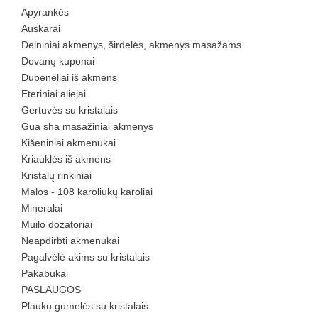
Apyrankės
Auskarai
Delniniai akmenys, širdelės, akmenys masažams
Dovanų kuponai
Dubenėliai iš akmens
Eteriniai aliejai
Gertuvės su kristalais
Gua sha masažiniai akmenys
Kišeniniai akmenukai
Kriauklės iš akmens
Kristalų rinkiniai
Malos - 108 karoliukų karoliai
Mineralai
Muilo dozatoriai
Neapdirbti akmenukai
Pagalvėlė akims su kristalais
Pakabukai
PASLAUGOS
Plaukų gumelės su kristalais