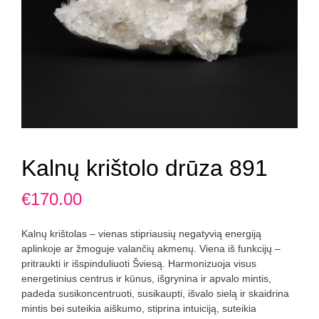
Kalnų krištolo drūza 891
€
170.00
Kalnų krištolas – vienas stipriausių negatyvią energiją
aplinkoje ar žmoguje valančių akmenų. Viena iš funkcijų –
pritraukti ir išspinduliuoti Šviesą. Harmonizuoja visus
energetinius centrus ir kūnus, išgrynina ir apvalo mintis,
padeda susikoncentruoti, susikaupti, išvalo sielą ir skaidrina
mintis bei suteikia aiškumo, stiprina intuiciją, suteikia