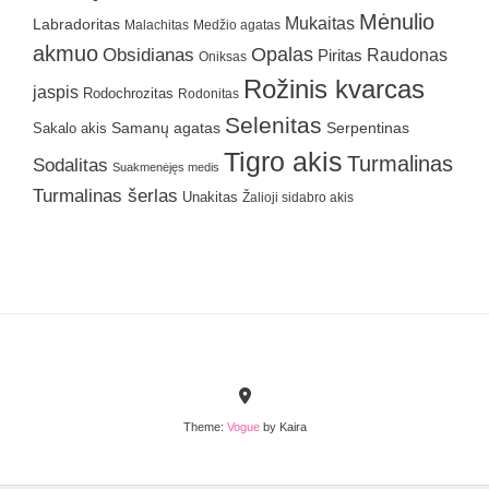
Mėnulio
Mukaitas
Labradoritas
Malachitas
Medžio agatas
akmuo
Obsidianas
Opalas
Raudonas
Piritas
Oniksas
Rožinis kvarcas
jaspis
Rodochrozitas
Rodonitas
Selenitas
Samanų agatas
Serpentinas
Sakalo akis
Tigro akis
Turmalinas
Sodalitas
Suakmenėjęs medis
Turmalinas šerlas
Unakitas
Žalioji sidabro akis
Theme:
Vogue
by Kaira