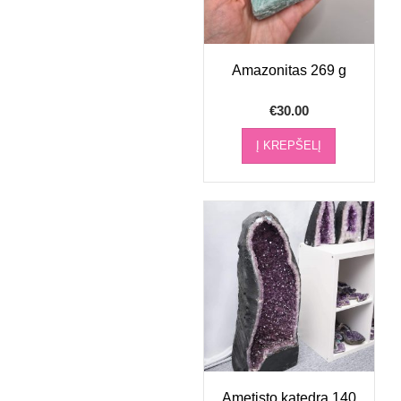
Amazonitas 269 g
€
30.00
Į KREPŠELĮ
Ametisto katedra 140