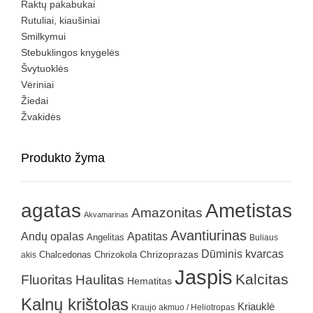
Raktų pakabukai
Rutuliai, kiaušiniai
Smilkymui
Stebuklingos knygelės
Švytuoklės
Vėriniai
Žiedai
Žvakidės
Produkto žyma
agatas
Ametistas
Amazonitas
Akvamarinas
Avantiurinas
Andų opalas
Apatitas
Angelitas
Buliaus
Dūminis kvarcas
Chrizokola
Chrizoprazas
akis
Chalcedonas
Jaspis
Kalcitas
Fluoritas
Haulitas
Hematitas
Kalnų krištolas
Kriauklė
Kraujo akmuo / Heliotropas