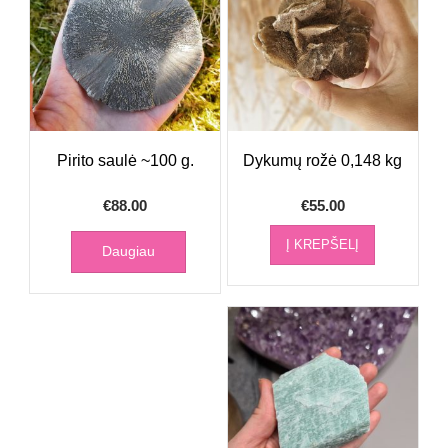
Pirito saulė ~100 g.
Dykumų rožė 0,148 kg
€
88.00
€
55.00
Į KREPŠELĮ
Daugiau