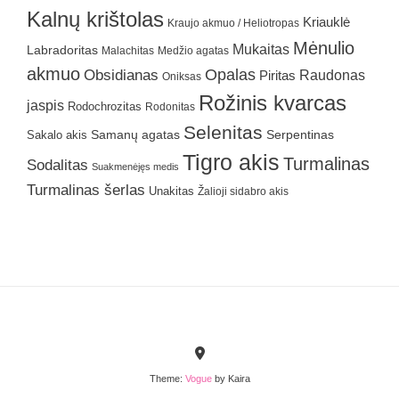
Kalnų krištolas
Kriauklė
Kraujo akmuo / Heliotropas
Mėnulio
Mukaitas
Labradoritas
Malachitas
Medžio agatas
akmuo
Obsidianas
Opalas
Raudonas
Piritas
Oniksas
Rožinis kvarcas
jaspis
Rodochrozitas
Rodonitas
Selenitas
Samanų agatas
Serpentinas
Sakalo akis
Tigro akis
Turmalinas
Sodalitas
Suakmenėjęs medis
Turmalinas šerlas
Unakitas
Žalioji sidabro akis
Theme:
Vogue
by Kaira