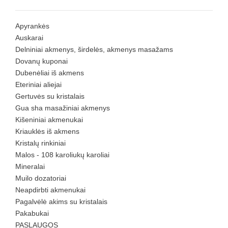
Apyrankės
Auskarai
Delniniai akmenys, širdelės, akmenys masažams
Dovanų kuponai
Dubenėliai iš akmens
Eteriniai aliejai
Gertuvės su kristalais
Gua sha masažiniai akmenys
Kišeniniai akmenukai
Kriauklės iš akmens
Kristalų rinkiniai
Malos - 108 karoliukų karoliai
Mineralai
Muilo dozatoriai
Neapdirbti akmenukai
Pagalvėlė akims su kristalais
Pakabukai
PASLAUGOS