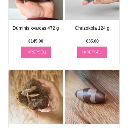
Dūminis kvarcas 472 g
Chrizokola 124 g
€
145.00
€
35.00
Į KREPŠELĮ
Į KREPŠELĮ