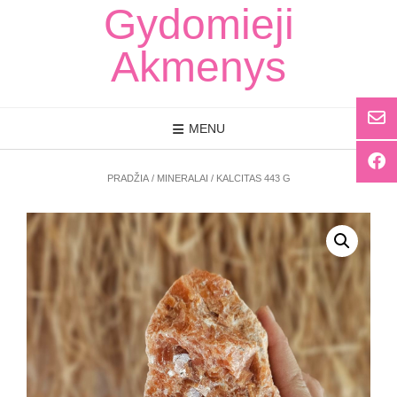
Skip
Gydomieji
to
content
Akmenys
MENU
PRADŽIA
/
MINERALAI
/ KALCITAS 443 G