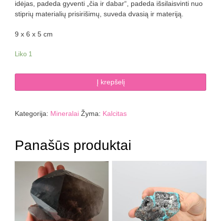
idėjas, padeda gyventi „čia ir dabar“, padeda išsilaisvinti nuo
stiprių materialių prisirišimų, suveda dvasią ir materiją.
9 x 6 x 5 cm
Liko 1
produkto
Į krepšelį
kiekis:
Kalcitas
443
Kategorija:
Mineralai
Žyma:
Kalcitas
g
Panašūs produktai