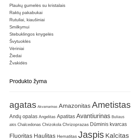
Plaukų gumelės su kristalais
Raktų pakabukai
Rutuliai, kiaušiniai
Smilkymui
Stebuklingos knygelės
Švytuoklės
Vėriniai
Žiedai
Žvakidės
Produkto žyma
agatas
Ametistas
Amazonitas
Akvamarinas
Avantiurinas
Andų opalas
Apatitas
Angelitas
Buliaus
Dūminis kvarcas
Chrizokola
Chrizoprazas
akis
Chalcedonas
Jaspis
Kalcitas
Fluoritas
Haulitas
Hematitas