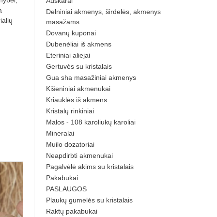
nybei,
Auskarai
a
Delniniai akmenys, širdelės, akmenys
ialių
masažams
Dovanų kuponai
Dubenėliai iš akmens
Eteriniai aliejai
Gertuvės su kristalais
Gua sha masažiniai akmenys
Kišeniniai akmenukai
Kriauklės iš akmens
Kristalų rinkiniai
Malos - 108 karoliukų karoliai
Mineralai
Muilo dozatoriai
Neapdirbti akmenukai
Pagalvėlė akims su kristalais
Pakabukai
PASLAUGOS
Plaukų gumelės su kristalais
Raktų pakabukai