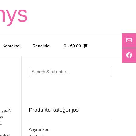
nys
Kontaktai
Renginiai
0
- €0.00
Produkto kategorijos
, ypač
os
ia
Apyrankės