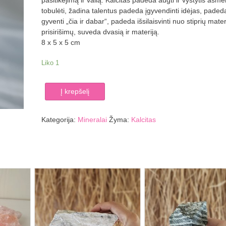
pasitikėjimą ir valią. Kalcitas padeda augti ir vystytis asme
tobulėti, žadina talentus padeda įgyvendinti idėjas, paded
gyventi „čia ir dabar“, padeda išsilaisvinti nuo stiprių mater
prisirišimų, suveda dvasią ir materiją.
8 x 5 x 5 cm
Liko 1
produkto
Į krepšelį
kiekis:
Kalcitas
233
Kategorija:
Mineralai
Žyma:
Kalcitas
g