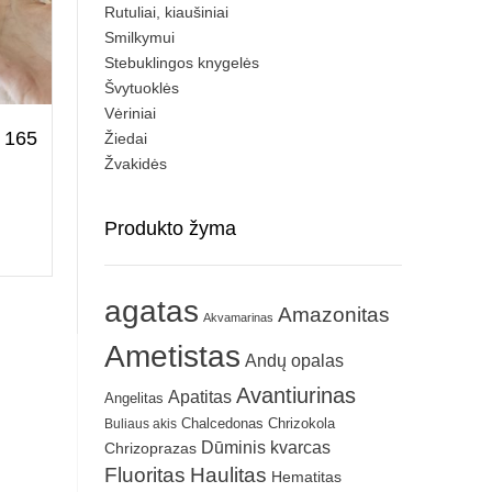
Rutuliai, kiaušiniai
Smilkymui
Stebuklingos knygelės
Švytuoklės
Vėriniai
s 165
Žiedai
Žvakidės
Produkto žyma
agatas
Amazonitas
Akvamarinas
Ametistas
Andų opalas
Avantiurinas
Apatitas
Angelitas
Chrizokola
Buliaus akis
Chalcedonas
Dūminis kvarcas
Chrizoprazas
Fluoritas
Haulitas
Hematitas