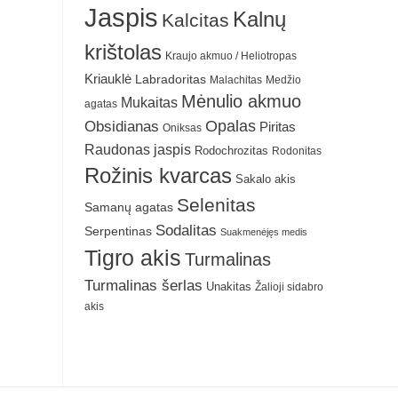
Jaspis
Kalnų
Kalcitas
krištolas
Kraujo akmuo / Heliotropas
Kriauklė
Labradoritas
Malachitas
Medžio
Mėnulio akmuo
Mukaitas
agatas
Obsidianas
Opalas
Piritas
Oniksas
Raudonas jaspis
Rodochrozitas
Rodonitas
Rožinis kvarcas
Sakalo akis
Selenitas
Samanų agatas
Sodalitas
Serpentinas
Suakmenėjęs medis
Tigro akis
Turmalinas
Turmalinas šerlas
Unakitas
Žalioji sidabro
akis