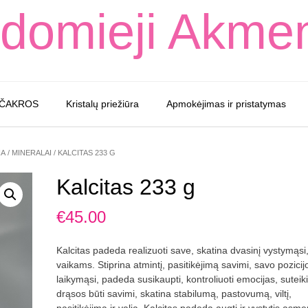
domieji Akme
 ČAKROS
Kristalų priežiūra
Apmokėjimas ir pristatymas
IA
/
MINERALAI
/ KALCITAS 233 G
Kalcitas 233 g
€
45.00
Kalcitas padeda realizuoti save, skatina dvasinį vystymąsi
vaikams. Stiprina atmintį, pasitikėjimą savimi, savo pozicij
laikymąsi, padeda susikaupti, kontroliuoti emocijas, suteik
drąsos būti savimi, skatina stabilumą, pastovumą, viltį,