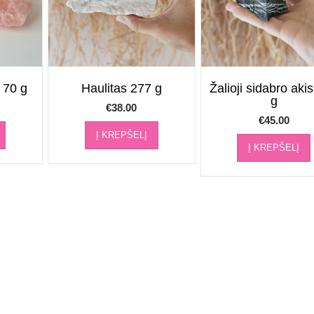
 70 g
Haulitas 277 g
Žalioji sidabro aki
g
€
38.00
€
45.00
Į KREPŠELĮ
Į KREPŠELĮ