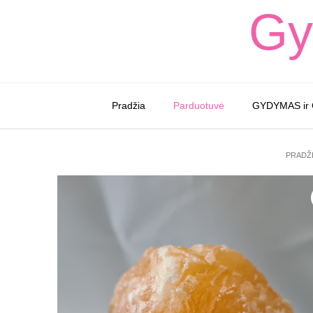
Skip
Gy
to
content
Pradžia
Parduotuvė
GYDYMAS ir
PRADŽ