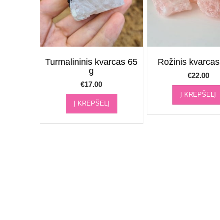
Turmalininis kvarcas 65
Rožinis kvarcas
g
€
22.00
€
17.00
Į KREPŠELĮ
Į KREPŠELĮ