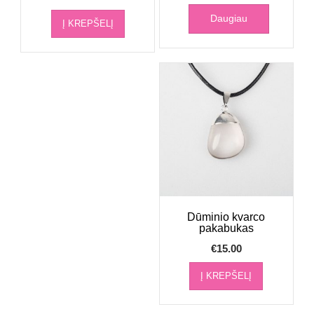
Daugiau
Į KREPŠELĮ
Dūminio kvarco
pakabukas
€
15.00
Į KREPŠELĮ