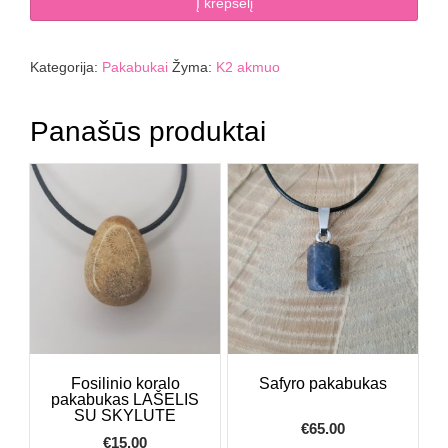
K2
Į krepšelį
akmens
pakabukas
LAŠELIS
Kategorija:
Pakabukai
Žyma:
K2 akmuo
Panašūs produktai
Fosilinio koralo
Safyro pakabukas
pakabukas LAŠELIS
SU SKYLUTE
€
65.00
€
15.00