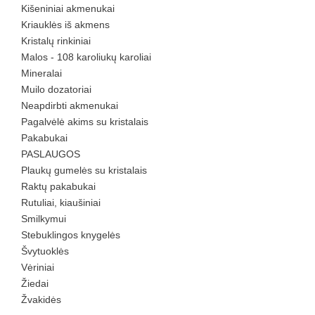
Kišeniniai akmenukai
Kriauklės iš akmens
Kristalų rinkiniai
Malos - 108 karoliukų karoliai
Mineralai
Muilo dozatoriai
Neapdirbti akmenukai
Pagalvėlė akims su kristalais
Pakabukai
PASLAUGOS
Plaukų gumelės su kristalais
Raktų pakabukai
Rutuliai, kiaušiniai
Smilkymui
Stebuklingos knygelės
Švytuoklės
Vėriniai
Žiedai
Žvakidės