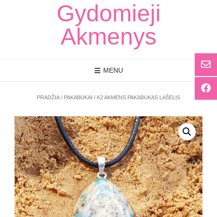
Skip
Gydomieji
to
content
Akmenys
MENU
PRADŽIA
/
PAKABUKAI
/ K2 AKMENS PAKABUKAS LAŠELIS