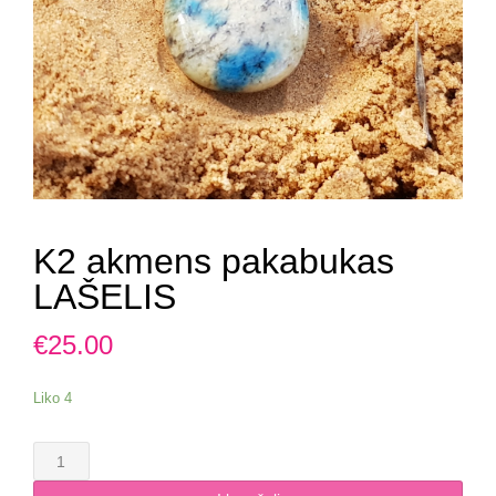
K2 akmens pakabukas
LAŠELIS
€
25.00
Liko 4
produkto
kiekis: