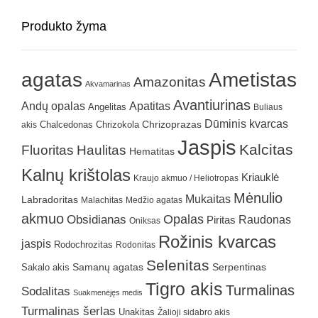
Produkto žyma
agatas
Ametistas
Amazonitas
Akvamarinas
Avantiurinas
Andų opalas
Apatitas
Angelitas
Buliaus
Dūminis kvarcas
Chrizokola
Chrizoprazas
akis
Chalcedonas
Jaspis
Kalcitas
Fluoritas
Haulitas
Hematitas
Kalnų krištolas
Kriauklė
Kraujo akmuo / Heliotropas
Mėnulio
Mukaitas
Labradoritas
Malachitas
Medžio agatas
akmuo
Obsidianas
Opalas
Raudonas
Piritas
Oniksas
Rožinis kvarcas
jaspis
Rodochrozitas
Rodonitas
Selenitas
Samanų agatas
Serpentinas
Sakalo akis
Tigro akis
Turmalinas
Sodalitas
Suakmenėjęs medis
Turmalinas šerlas
Unakitas
Žalioji sidabro akis