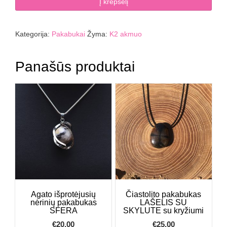
K2
Į krepšelį
akmens
pakabukas
DONUTAS
Kategorija:
Pakabukai
Žyma:
K2 akmuo
4
cm
Panašūs produktai
Agato išprotėjusių
Čiastolito pakabukas
nėrinių pakabukas
LAŠELIS SU
SFERA
SKYLUTE su kryžiumi
€
20.00
€
25.00