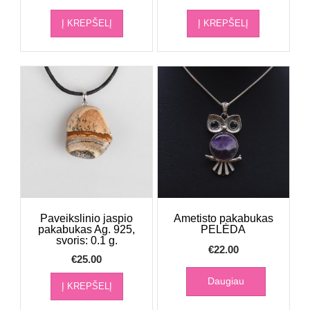
Į KREPŠELĮ
Į KREPŠELĮ
Paveikslinio jaspio
Ametisto pakabukas
pakabukas Ag. 925,
PELĖDA
svoris: 0.1 g.
€
22.00
€
25.00
Daugiau
Į KREPŠELĮ