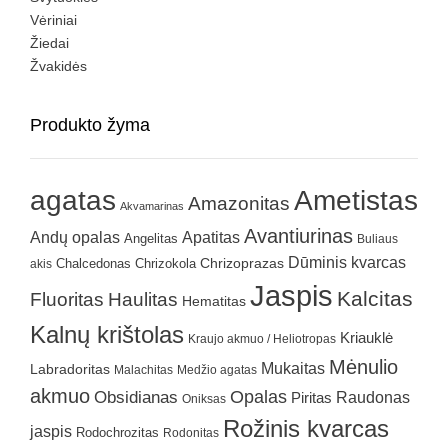
Vėriniai
Žiedai
Žvakidės
Produkto žyma
agatas
Ametistas
Amazonitas
Akvamarinas
Avantiurinas
Andų opalas
Apatitas
Angelitas
Buliaus
Dūminis kvarcas
Chrizokola
Chrizoprazas
akis
Chalcedonas
Jaspis
Kalcitas
Fluoritas
Haulitas
Hematitas
Kalnų krištolas
Kriauklė
Kraujo akmuo / Heliotropas
Mėnulio
Mukaitas
Labradoritas
Malachitas
Medžio agatas
akmuo
Obsidianas
Opalas
Raudonas
Piritas
Oniksas
Rožinis kvarcas
jaspis
Rodochrozitas
Rodonitas