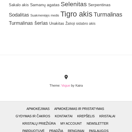
Selenitas
Samanų agatas
Serpentinas
Sakalo akis
Tigro akis
Turmalinas
Sodalitas
Suakmenėjęs medis
Turmalinas šerlas
Unakitas
Žalioji sidabro akis
Theme:
Vogue
by Kaira
APMOKĖJIMAS
APMOKĖJIMAS IR PRISTATYMAS
GYDYMAS IR ČAKROS
KONTAKTAI
KREPŠELIS
KRISTALAI
KRISTALŲ PRIEŽIŪRA
MY ACCOUNT
NEWSLETTER
PARDUOTUVĖ
PRADŽIA
RENGINIAI
PASLAUGOS