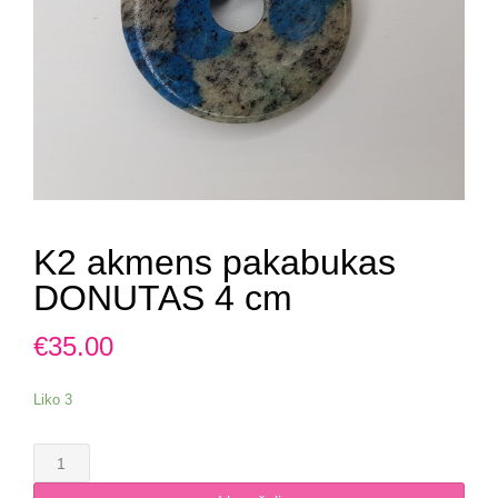
K2 akmens pakabukas
DONUTAS 4 cm
€
35.00
Liko 3
produkto
kiekis: