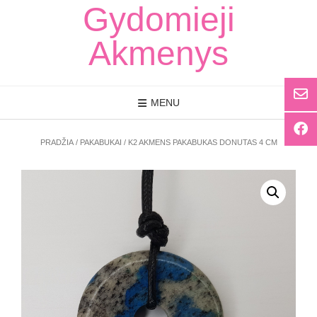
Skip
Gydomieji
to
content
Akmenys
MENU
PRADŽIA
/
PAKABUKAI
/ K2 AKMENS PAKABUKAS DONUTAS 4 CM