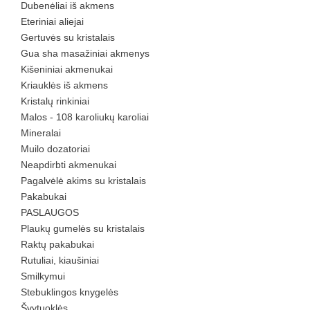
Dubenėliai iš akmens
Eteriniai aliejai
Gertuvės su kristalais
Gua sha masažiniai akmenys
Kišeniniai akmenukai
Kriauklės iš akmens
Kristalų rinkiniai
Malos - 108 karoliukų karoliai
Mineralai
Muilo dozatoriai
Neapdirbti akmenukai
Pagalvėlė akims su kristalais
Pakabukai
PASLAUGOS
Plaukų gumelės su kristalais
Raktų pakabukai
Rutuliai, kiaušiniai
Smilkymui
Stebuklingos knygelės
Švytuoklės