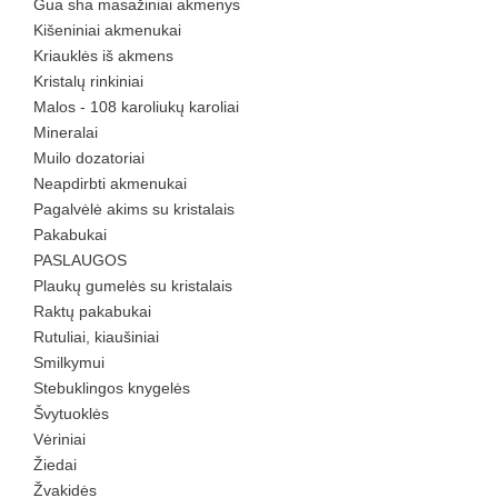
Gua sha masažiniai akmenys
Kišeniniai akmenukai
Kriauklės iš akmens
Kristalų rinkiniai
Malos - 108 karoliukų karoliai
Mineralai
Muilo dozatoriai
Neapdirbti akmenukai
Pagalvėlė akims su kristalais
Pakabukai
PASLAUGOS
Plaukų gumelės su kristalais
Raktų pakabukai
Rutuliai, kiaušiniai
Smilkymui
Stebuklingos knygelės
Švytuoklės
Vėriniai
Žiedai
Žvakidės