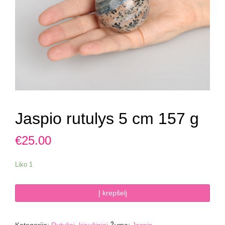
Jaspio rutulys 5 cm 157 g
€
25.00
Liko 1
produkto
Į krepšelį
kiekis:
Jaspio
rutulys