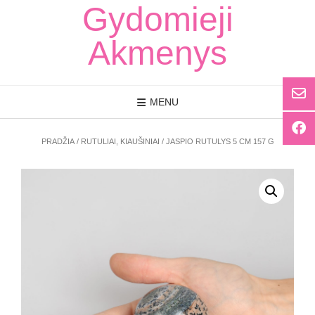
Skip
Gydomieji
to
content
Akmenys
MENU
PRADŽIA
/
RUTULIAI, KIAUŠINIAI
/ JASPIO RUTULYS 5 CM 157 G