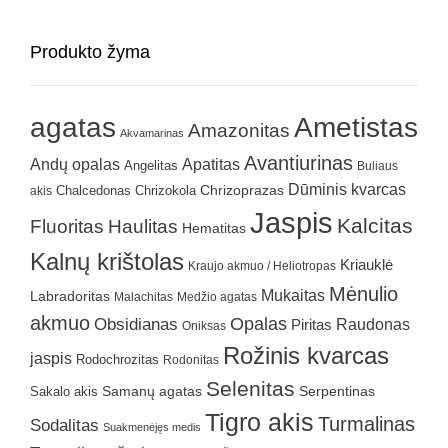
Produkto žyma
agatas
Ametistas
Amazonitas
Akvamarinas
Avantiurinas
Andų opalas
Apatitas
Angelitas
Buliaus
Dūminis kvarcas
Chrizokola
Chrizoprazas
akis
Chalcedonas
Jaspis
Kalcitas
Fluoritas
Haulitas
Hematitas
Kalnų krištolas
Kriauklė
Kraujo akmuo / Heliotropas
Mėnulio
Mukaitas
Labradoritas
Malachitas
Medžio agatas
akmuo
Obsidianas
Opalas
Raudonas
Piritas
Oniksas
Rožinis kvarcas
jaspis
Rodochrozitas
Rodonitas
Selenitas
Samanų agatas
Serpentinas
Sakalo akis
Tigro akis
Turmalinas
Sodalitas
Suakmenėjęs medis