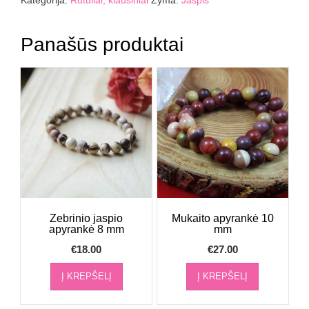
Kategorija:
Rutuliai, kiaušiniai
Žyma:
Jaspis
5
cm
157
Panašūs produktai
g
Zebrinio jaspio
Mukaito apyrankė 10
apyrankė 8 mm
mm
€
18.00
€
27.00
Į KREPŠELĮ
Į KREPŠELĮ