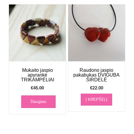
Mukaito jaspio
Raudono jaspio
apyrankė
pakabukas DVIGUBA
TRIKAMPĖLIAI
ŠIRDELĖ
€
45.00
€
22.00
Į KREPŠELĮ
Daugiau