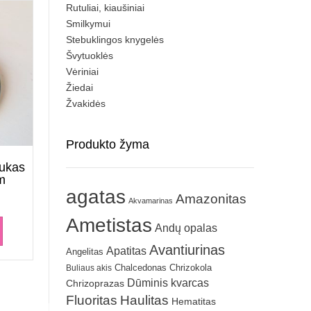
Rutuliai, kiaušiniai
Smilkymui
Stebuklingos knygelės
Švytuoklės
Vėriniai
Žiedai
Žvakidės
Produkto žyma
bukas
m
agatas
Amazonitas
Akvamarinas
Ametistas
Andų opalas
Avantiurinas
Apatitas
Angelitas
Chrizokola
Buliaus akis
Chalcedonas
Dūminis kvarcas
Chrizoprazas
Fluoritas
Haulitas
Hematitas