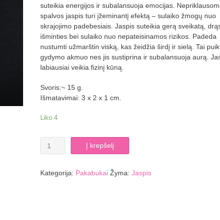
suteikia energijos ir subalansuoja emocijas. Nepriklausom
spalvos jaspis turi įžeminantį efektą – sulaiko žmogų nuo
skrajojimo padebesiais. Jaspis suteikia gerą sveikatą, drąs
išminties bei sulaiko nuo nepateisinamos rizikos. Padeda
nustumti užmarštin viską, kas žeidžia širdį ir sielą. Tai pui
gydymo akmuo nes jis sustiprina ir subalansuoja aurą. Jas
labiausiai veikia fizinį kūną.
Svoris:~ 15 g.
Išmatavimai: 3 x 2 x 1 cm.
Liko 4
produkto
Į krepšelį
kiekis:
Jaspio
pakabukas
Kategorija:
Pakabukai
Žyma:
Jaspis
LAŠELIS
SU
SKYLUTE