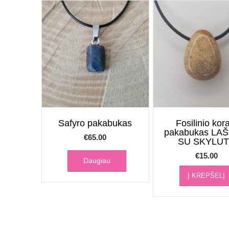
Safyro pakabukas
Fosilinio kor
pakabukas LAŠ
€
65.00
SU SKYLU
€
15.00
Daugiau
Į KREPŠELĮ