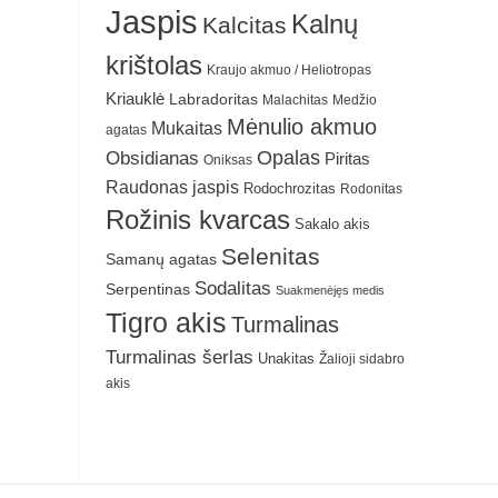
Jaspis
Kalnų
Kalcitas
krištolas
Kraujo akmuo / Heliotropas
Kriauklė
Labradoritas
Malachitas
Medžio
Mėnulio akmuo
Mukaitas
agatas
Obsidianas
Opalas
Piritas
Oniksas
Raudonas jaspis
Rodochrozitas
Rodonitas
Rožinis kvarcas
Sakalo akis
Selenitas
Samanų agatas
Sodalitas
Serpentinas
Suakmenėjęs medis
Tigro akis
Turmalinas
Turmalinas šerlas
Unakitas
Žalioji sidabro
akis