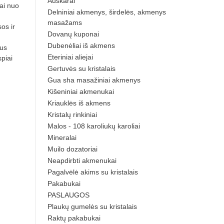
Auskarai
ai nuo
Delniniai akmenys, širdelės, akmenys
masažams
os ir
Dovanų kuponai
Dubenėliai iš akmens
kus
Eteriniai aliejai
piai
Gertuvės su kristalais
Gua sha masažiniai akmenys
Kišeniniai akmenukai
Kriauklės iš akmens
Kristalų rinkiniai
Malos - 108 karoliukų karoliai
Mineralai
Muilo dozatoriai
Neapdirbti akmenukai
Pagalvėlė akims su kristalais
Pakabukai
PASLAUGOS
Plaukų gumelės su kristalais
Raktų pakabukai