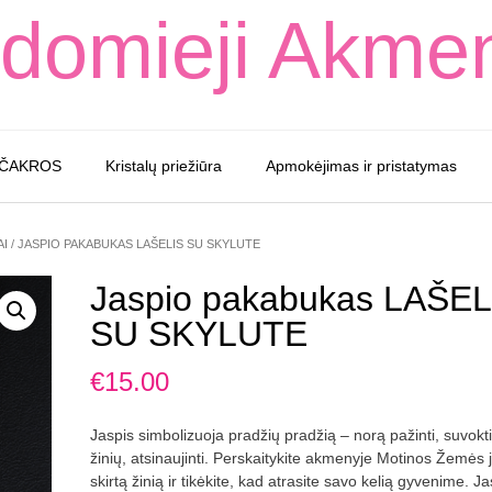
domieji Akme
 ČAKROS
Kristalų priežiūra
Apmokėjimas ir pristatymas
AI
/ JASPIO PAKABUKAS LAŠELIS SU SKYLUTE
Jaspio pakabukas LAŠEL
SU SKYLUTE
€
15.00
Jaspis simbolizuoja pradžių pradžią – norą pažinti, suvokti,
žinių, atsinaujinti. Perskaitykite akmenyje Motinos Žemės
skirtą žinią ir tikėkite, kad atrasite savo kelią gyvenime. Ja