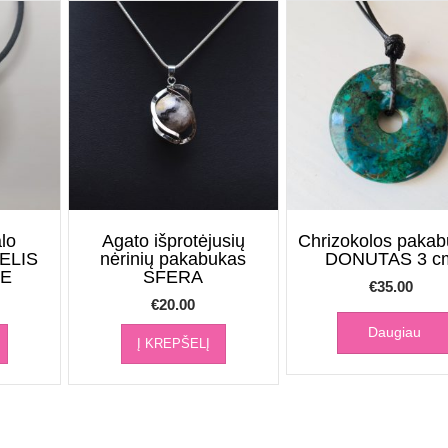
alo
Agato išprotėjusių
Chrizokolos paka
ELIS
nėrinių pakabukas
DONUTAS 3 c
TE
SFERA
€
35.00
€
20.00
Daugiau
Į KREPŠELĮ