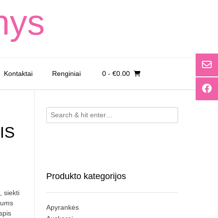
nys
Kontaktai
Renginiai
0
- €0.00
IS
Produkto kategorijos
 siekti
 jums
Apyrankės
spis