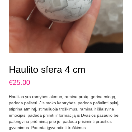
Haulito sfera 4 cm
€
25.00
Haulitas yra ramybės akmuo, ramina protą, gerina miegą,
padeda pailsėti. Jis moko kantrybės, padeda pašalinti pyktį,
stiprina atmintį, stimuliuoja troškimus, ramina ir išlaisvina
emocijas, padeda priimti informaciją iš Dvasios pasaulio bei
palengvina priėmimą prie jo, padeda prisiminti praeities
gyvenimus. Padeda įgyvendinti troškimus.