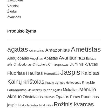
Švytuoklės
Vėriniai
Žiedai
Žvakidės
Produkto žyma
agatas
Ametistas
Amazonitas
Akvamarinas
Avantiurinas
Andų opalas
Apatitas
Angelitas
Buliaus
Dūminis kvarcas
Chrizokola
Chrizoprazas
akis
Chalcedonas
Jaspis
Kalcitas
Fluoritas
Haulitas
Hematitas
Kalnų krištolas
Kriauklė
Kraujo akmuo / Heliotropas
Mėnulio
Mukaitas
Labradoritas
Malachitas
Medžio agatas
akmuo
Obsidianas
Opalas
Raudonas
Piritas
Oniksas
Rožinis kvarcas
jaspis
Rodochrozitas
Rodonitas