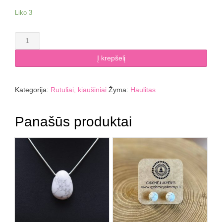
Liko 3
produkto
kiekis:
Haulito
Į krepšelį
sfera
4
cm
Kategorija:
Rutuliai, kiaušiniai
Žyma:
Haulitas
Panašūs produktai