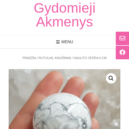
Skip
Gydomieji
to
content
Akmenys
MENU
PRADŽIA
/
RUTULIAI, KIAUŠINIAI
/ HAULITO SFERA 4 CM