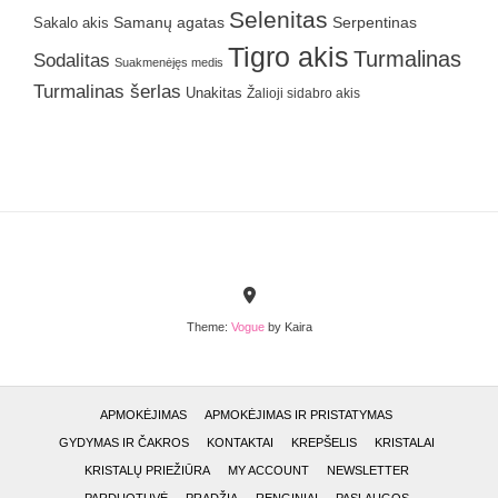
Selenitas
Samanų agatas
Serpentinas
Sakalo akis
Tigro akis
Turmalinas
Sodalitas
Suakmenėjęs medis
Turmalinas šerlas
Unakitas
Žalioji sidabro akis
Theme:
Vogue
by Kaira
APMOKĖJIMAS
APMOKĖJIMAS IR PRISTATYMAS
GYDYMAS IR ČAKROS
KONTAKTAI
KREPŠELIS
KRISTALAI
KRISTALŲ PRIEŽIŪRA
MY ACCOUNT
NEWSLETTER
PARDUOTUVĖ
PRADŽIA
RENGINIAI
PASLAUGOS