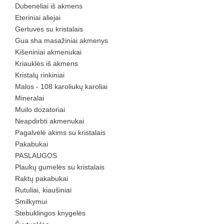
Dubenėliai iš akmens
Eteriniai aliejai
Gertuvės su kristalais
Gua sha masažiniai akmenys
Kišeniniai akmenukai
Kriauklės iš akmens
Kristalų rinkiniai
Malos - 108 karoliukų karoliai
Mineralai
Muilo dozatoriai
Neapdirbti akmenukai
Pagalvėlė akims su kristalais
Pakabukai
PASLAUGOS
Plaukų gumelės su kristalais
Raktų pakabukai
Rutuliai, kiaušiniai
Smilkymui
Stebuklingos knygelės