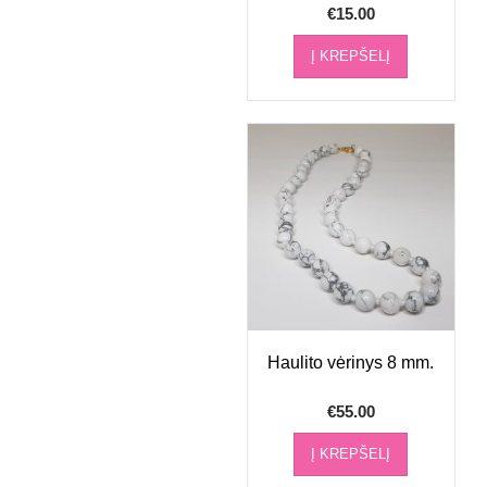
€
15.00
Į KREPŠELĮ
Haulito vėrinys 8 mm.
€
55.00
Į KREPŠELĮ