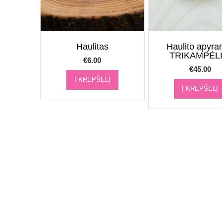
Haulitas
Haulito apyra
TRIKAMPĖLI
€
6.00
€
45.00
Į KREPŠELĮ
Į KREPŠELĮ