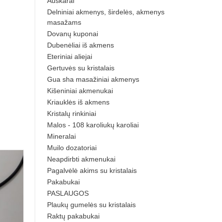
Auskarai
Delniniai akmenys, širdelės, akmenys
masažams
Dovanų kuponai
Dubenėliai iš akmens
Eteriniai aliejai
Gertuvės su kristalais
Gua sha masažiniai akmenys
Kišeniniai akmenukai
Kriauklės iš akmens
Kristalų rinkiniai
Malos - 108 karoliukų karoliai
Mineralai
Muilo dozatoriai
Neapdirbti akmenukai
Pagalvėlė akims su kristalais
Pakabukai
PASLAUGOS
Plaukų gumelės su kristalais
Raktų pakabukai