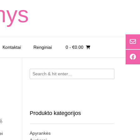
nys
Kontaktai
Renginiai
0
- €0.00
Produkto kategorijos
į,
Apyrankės
ei