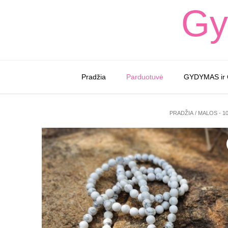
Skip
Gy
to
content
Pradžia
Parduotuvė
GYDYMAS ir
PRADŽIA
/
MALOS - 1