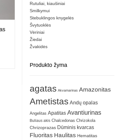
Rutuliai, kiaušiniai
Smilkymui
Stebuklingos knygelės
Švytuoklės
as
Vėriniai
Žiedai
Žvakidės
Produkto žyma
agatas
Amazonitas
Akvamarinas
Ametistas
Andų opalas
Avantiurinas
Apatitas
Angelitas
Chrizokola
Buliaus akis
Chalcedonas
Dūminis kvarcas
Chrizoprazas
Fluoritas
Haulitas
Hematitas