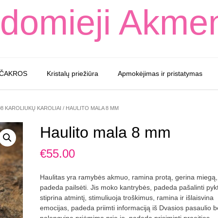
domieji Akme
 ČAKROS
Kristalų priežiūra
Apmokėjimas ir pristatymas
08 KAROLIUKŲ KAROLIAI
/ HAULITO MALA 8 MM
Haulito mala 8 mm
€
55.00
Haulitas yra ramybės akmuo, ramina protą, gerina miegą,
padeda pailsėti. Jis moko kantrybės, padeda pašalinti pykt
stiprina atmintį, stimuliuoja troškimus, ramina ir išlaisvina
emocijas, padeda priimti informaciją iš Dvasios pasaulio b