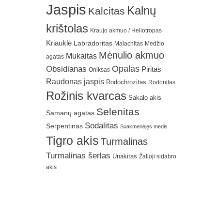
Jaspis
Kalnų
Kalcitas
krištolas
Kraujo akmuo / Heliotropas
Kriauklė
Labradoritas
Malachitas
Medžio
Mėnulio akmuo
Mukaitas
agatas
Obsidianas
Opalas
Piritas
Oniksas
Raudonas jaspis
Rodochrozitas
Rodonitas
Rožinis kvarcas
Sakalo akis
Selenitas
Samanų agatas
Sodalitas
Serpentinas
Suakmenėjęs medis
Tigro akis
Turmalinas
Turmalinas šerlas
Unakitas
Žalioji sidabro
akis