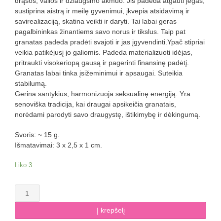
drąsos, valios ir džiaugsmo akmuo. Jis padeda atgauti jėgas,
sustiprina aistrą ir meilę gyvenimui, įkvepia atsidavimą ir
savirealizaciją, skatina veikti ir daryti. Tai labai geras
pagalbininkas žinantiems savo norus ir tikslus. Taip pat
granatas padeda pradėti svajoti ir jas įgyvendinti.Ypač stipriai
veikia patikėjusį jo galiomis. Padeda materializuoti idėjas,
pritraukti visokeriopą gausą ir pagerinti finansinę padėtį.
Granatas labai tinka įsižeminimui ir apsaugai. Suteikia
stabilumą.
Gerina santykius, harmonizuoja seksualinę energiją. Yra
senoviška tradicija, kai draugai apsikeičia granatais,
norėdami parodyti savo draugystę, ištikimybę ir dėkingumą.
Svoris: ~ 15 g.
Išmatavimai: 3 x 2,5 x 1 cm.
Liko 3
produkto
kiekis:
Granato
Į krepšelį
(piropo)