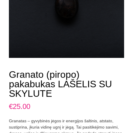
Granato (piropo)
pakabukas LAŠELIS SU
SKYLUTE
€
25.00
Granatas – gyvybinės jėgos ir energijos šaltinis, atstato,
sustiprina, įkuria vidinę ugnį ir jėgą. Tai pasitikėjimo savimi,