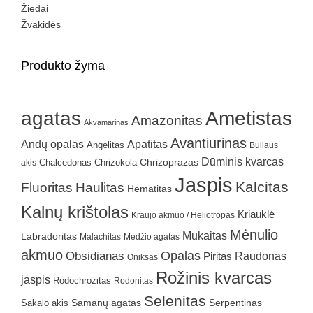
Žiedai
Žvakidės
Produkto žyma
agatas
Ametistas
Amazonitas
Akvamarinas
Avantiurinas
Andų opalas
Apatitas
Angelitas
Buliaus
Dūminis kvarcas
Chrizokola
Chrizoprazas
akis
Chalcedonas
Jaspis
Kalcitas
Fluoritas
Haulitas
Hematitas
Kalnų krištolas
Kriauklė
Kraujo akmuo / Heliotropas
Mėnulio
Mukaitas
Labradoritas
Malachitas
Medžio agatas
akmuo
Obsidianas
Opalas
Raudonas
Piritas
Oniksas
Rožinis kvarcas
jaspis
Rodochrozitas
Rodonitas
Selenitas
Samanų agatas
Serpentinas
Sakalo akis