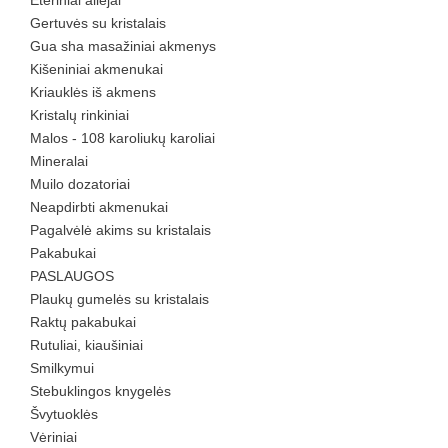
Eteriniai aliejai
Gertuvės su kristalais
Gua sha masažiniai akmenys
Kišeniniai akmenukai
Kriauklės iš akmens
Kristalų rinkiniai
Malos - 108 karoliukų karoliai
Mineralai
Muilo dozatoriai
Neapdirbti akmenukai
Pagalvėlė akims su kristalais
Pakabukai
PASLAUGOS
Plaukų gumelės su kristalais
Raktų pakabukai
Rutuliai, kiaušiniai
Smilkymui
Stebuklingos knygelės
Švytuoklės
Vėriniai