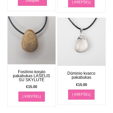
Daugiau
Į KREPŠELĮ
Fosilinio koralo
Dūminio kvarco
pakabukas LAŠELIS
pakabukas
SU SKYLUTE
€
15.00
€
15.00
Į KREPŠELĮ
Į KREPŠELĮ