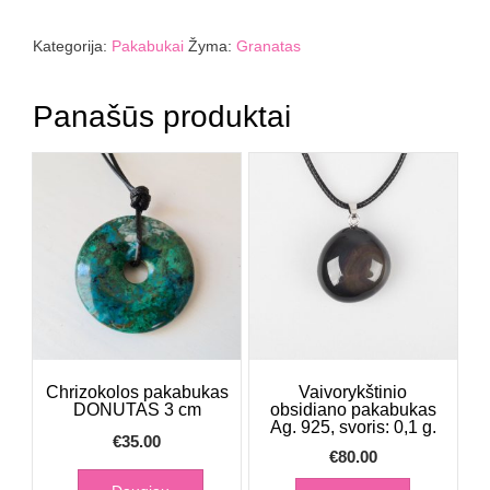
pakabukas
LAŠELIS
Kategorija:
Pakabukai
Žyma:
Granatas
SU
SKYLUTE
Panašūs produktai
Chrizokolos pakabukas
Vaivorykštinio
DONUTAS 3 cm
obsidiano pakabukas
Ag. 925, svoris: 0,1 g.
€
35.00
€
80.00