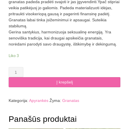
granatas padeda pradėti svajoti ir jas įgyvendinti.Ypač stipriai
veikia patikėjusį jo galiomis. Padeda materializuoti idėjas,
pritraukti visokeriopą gausą ir pagerinti finansinę padėtį.
Granatas labai tinka įsižeminimui ir apsaugai. Suteikia
stabilumą.
Gerina santykius, harmonizuoja seksualinę energiją. Yra
senoviška tradicija, kai draugai apsikeičia granatais,
norėdami parodyti savo draugystę, ištikimybę ir dėkingumą.
Liko 3
produkto
kiekis:
Granato
Į krepšelį
apyrankė
3
mm
Kategorija:
Apyrankės
Žyma:
Granatas
Panašūs produktai