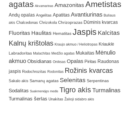
agatas
Ametistas
Amazonitas
Akvamarinas
Avantiurinas
Andų opalas
Apatitas
Angelitas
Buliaus
Dūminis kvarcas
Chrizokola
Chrizoprazas
akis
Chalcedonas
Jaspis
Kalcitas
Fluoritas
Haulitas
Hematitas
Kalnų krištolas
Kriauklė
Kraujo akmuo / Heliotropas
Mėnulio
Mukaitas
Labradoritas
Malachitas
Medžio agatas
akmuo
Obsidianas
Opalas
Raudonas
Piritas
Oniksas
Rožinis kvarcas
jaspis
Rodochrozitas
Rodonitas
Selenitas
Samanų agatas
Serpentinas
Sakalo akis
Tigro akis
Turmalinas
Sodalitas
Suakmenėjęs medis
Turmalinas šerlas
Unakitas
Žalioji sidabro akis