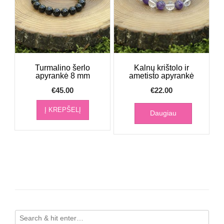
Turmalino šerlo
Kalnų krištolo ir
apyrankė 8 mm
ametisto apyrankė
€
45.00
€
22.00
Į KREPŠELĮ
Daugiau