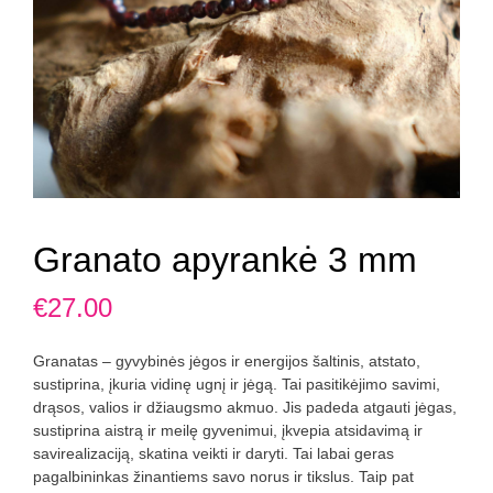
Granato apyrankė 3 mm
€
27.00
Granatas – gyvybinės jėgos ir energijos šaltinis, atstato,
sustiprina, įkuria vidinę ugnį ir jėgą. Tai pasitikėjimo savimi,
drąsos, valios ir džiaugsmo akmuo. Jis padeda atgauti jėgas,
sustiprina aistrą ir meilę gyvenimui, įkvepia atsidavimą ir
savirealizaciją, skatina veikti ir daryti. Tai labai geras
pagalbininkas žinantiems savo norus ir tikslus. Taip pat