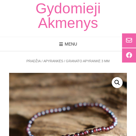
Skip
Gydomieji
to
content
Akmenys
MENU
PRADŽIA
/
APYRANKĖS
/ GRANATO APYRANKĖ 3 MM