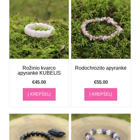
Rožinio kvarco
Rodochrozito apyrankė
apyrankė KUBELIS
€
45.00
€
55.00
Į KREPŠELĮ
Į KREPŠELĮ