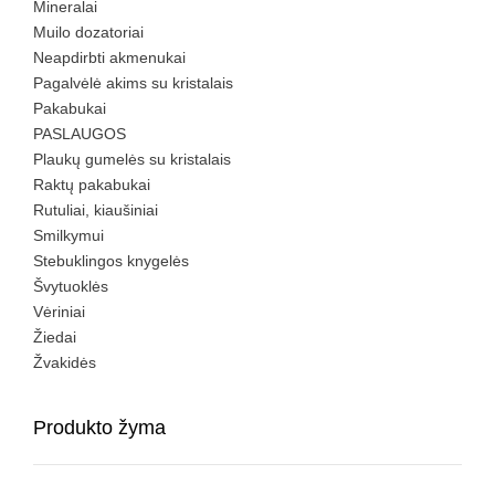
Mineralai
Muilo dozatoriai
Neapdirbti akmenukai
Pagalvėlė akims su kristalais
Pakabukai
PASLAUGOS
Plaukų gumelės su kristalais
Raktų pakabukai
Rutuliai, kiaušiniai
Smilkymui
Stebuklingos knygelės
Švytuoklės
Vėriniai
Žiedai
Žvakidės
Produkto žyma