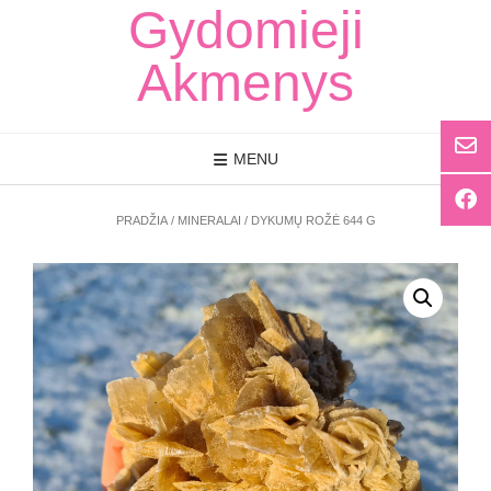
Skip
Gydomieji
to
content
Akmenys
MENU
PRADŽIA
/
MINERALAI
/ DYKUMŲ ROŽĖ 644 G