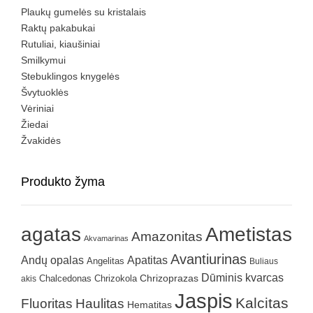
Plaukų gumelės su kristalais
Raktų pakabukai
Rutuliai, kiaušiniai
Smilkymui
Stebuklingos knygelės
Švytuoklės
Vėriniai
Žiedai
Žvakidės
Produkto žyma
agatas
Ametistas
Amazonitas
Akvamarinas
Avantiurinas
Andų opalas
Apatitas
Angelitas
Buliaus
Dūminis kvarcas
Chrizokola
Chrizoprazas
akis
Chalcedonas
Jaspis
Kalcitas
Fluoritas
Haulitas
Hematitas