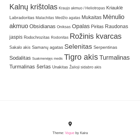
Kalnų krištolas
Kriauklė
Kraujo akmuo / Heliotropas
Mėnulio
Mukaitas
Labradoritas
Malachitas
Medžio agatas
akmuo
Obsidianas
Opalas
Raudonas
Piritas
Oniksas
Rožinis kvarcas
jaspis
Rodochrozitas
Rodonitas
Selenitas
Samanų agatas
Serpentinas
Sakalo akis
Tigro akis
Turmalinas
Sodalitas
Suakmenėjęs medis
Turmalinas šerlas
Unakitas
Žalioji sidabro akis
Theme:
Vogue
by Kaira