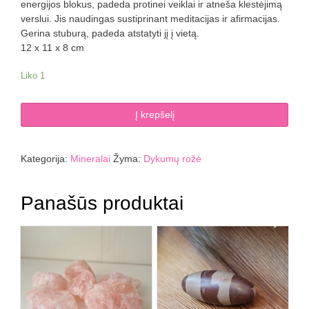
energijos blokus, padeda protinei veiklai ir atneša klestėjimą
verslui. Jis naudingas sustiprinant meditacijas ir afirmacijas.
Gerina stuburą, padeda atstatyti jį į vietą.
12 x 11 x 8 cm
Liko 1
produkto
Į krepšelį
kiekis:
Dykumų
rožė
Kategorija:
Mineralai
Žyma:
Dykumų rožė
644
g
Panašūs produktai