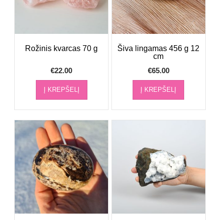
Rožinis kvarcas 70 g
Šiva lingamas 456 g 12
cm
€
22.00
€
65.00
Į KREPŠELĮ
Į KREPŠELĮ