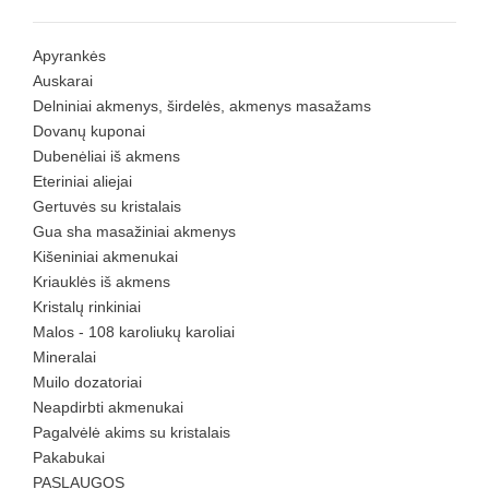
Apyrankės
Auskarai
Delniniai akmenys, širdelės, akmenys masažams
Dovanų kuponai
Dubenėliai iš akmens
Eteriniai aliejai
Gertuvės su kristalais
Gua sha masažiniai akmenys
Kišeniniai akmenukai
Kriauklės iš akmens
Kristalų rinkiniai
Malos - 108 karoliukų karoliai
Mineralai
Muilo dozatoriai
Neapdirbti akmenukai
Pagalvėlė akims su kristalais
Pakabukai
PASLAUGOS