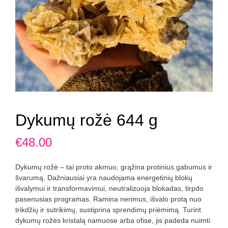
Dykumų rožė 644 g
€
48.00
Dykumų rožė – tai proto akmuo, grąžina protinius gabumus ir
švarumą. Dažniausiai yra naudojama energetinių blokų
išvalymui ir transformavimui, neutralizuoja blokadas, tirpdo
pasenusias programas. Ramina nerimus, išvalo protą nuo
trikdžių ir sutrikimų, sustiprina sprendimų priėmimą. Turint
dykumų rožės kristalą namuose arba ofise, jis padeda nuimti