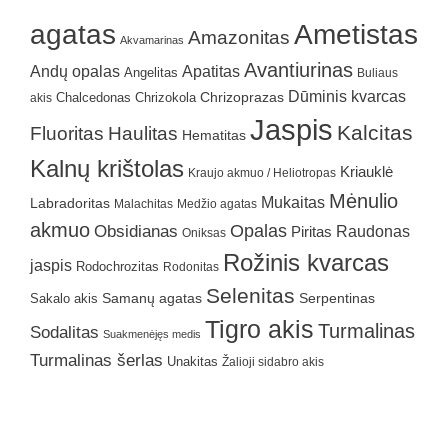
agatas
Ametistas
Amazonitas
Akvamarinas
Avantiurinas
Andų opalas
Apatitas
Angelitas
Buliaus
Dūminis kvarcas
Chrizokola
Chrizoprazas
akis
Chalcedonas
Jaspis
Kalcitas
Fluoritas
Haulitas
Hematitas
Kalnų krištolas
Kriauklė
Kraujo akmuo / Heliotropas
Mėnulio
Mukaitas
Labradoritas
Malachitas
Medžio agatas
akmuo
Obsidianas
Opalas
Raudonas
Piritas
Oniksas
Rožinis kvarcas
jaspis
Rodochrozitas
Rodonitas
Selenitas
Samanų agatas
Serpentinas
Sakalo akis
Tigro akis
Turmalinas
Sodalitas
Suakmenėjęs medis
Turmalinas šerlas
Unakitas
Žalioji sidabro akis