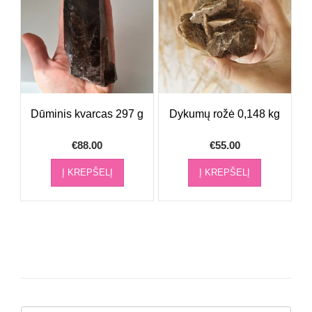
Dūminis kvarcas 297 g
Dykumų rožė 0,148 kg
€
88.00
€
55.00
Į KREPŠELĮ
Į KREPŠELĮ