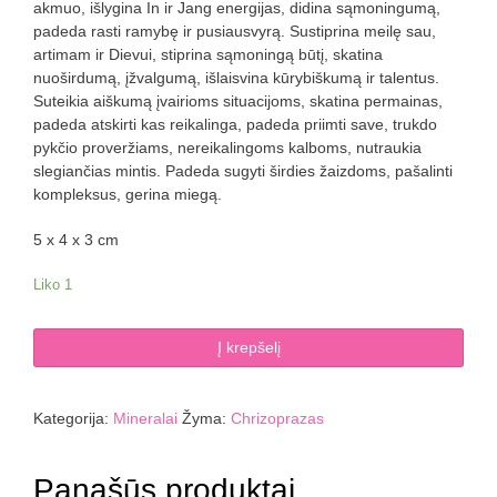
akmuo, išlygina In ir Jang energijas, didina sąmoningumą,
padeda rasti ramybę ir pusiausvyrą. Sustiprina meilę sau,
artimam ir Dievui, stiprina sąmoningą būtį, skatina
nuoširdumą, įžvalgumą, išlaisvina kūrybiškumą ir talentus.
Suteikia aiškumą įvairioms situacijoms, skatina permainas,
padeda atskirti kas reikalinga, padeda priimti save, trukdo
pykčio proveržiams, nereikalingoms kalboms, nutraukia
slegiančias mintis. Padeda sugyti širdies žaizdoms, pašalinti
kompleksus, gerina miegą.
5 x 4 x 3 cm
Liko 1
produkto
Į krepšelį
kiekis:
Chrizoprazas
95
Kategorija:
Mineralai
Žyma:
Chrizoprazas
g
Panašūs produktai