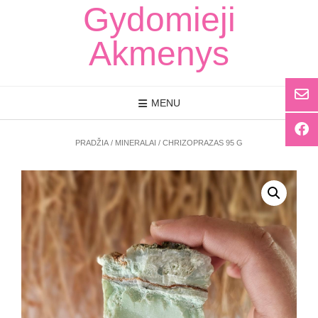
Skip
Gydomieji
to
content
Akmenys
MENU
PRADŽIA
/
MINERALAI
/ CHRIZOPRAZAS 95 G