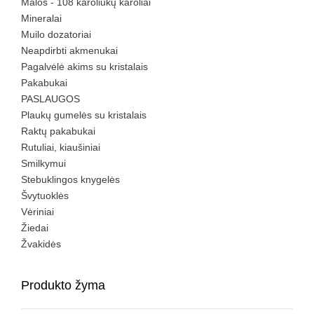
Malos - 108 karoliukų karoliai
Mineralai
Muilo dozatoriai
Neapdirbti akmenukai
Pagalvėlė akims su kristalais
Pakabukai
PASLAUGOS
Plaukų gumelės su kristalais
Raktų pakabukai
Rutuliai, kiaušiniai
Smilkymui
Stebuklingos knygelės
Švytuoklės
Vėriniai
Žiedai
Žvakidės
Produkto žyma