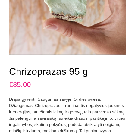
Chrizoprazas 95 g
€
85.00
Drąsa gyventi. Saugumas savyje. Širdies šviesa.
Džiaugsmas. Chrizoprazas – raminantis negatyvius jausmus
ir energijas, atnešantis laimę ir gerovę, taip pat verslo sėkmę.
Jis palengvina saviraišką, suteikia drąsos, pasitikėjimo, vilties
ir galimybes, skatina pokyčius, padeda atsikratyti neigiamų
minčių ir irzlumo, mažina kritiškumą. Tai pusiausvyros