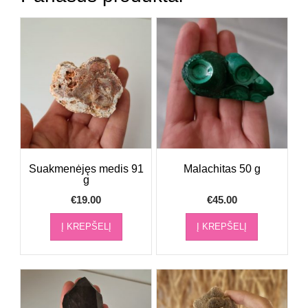
Suakmenėjęs medis 91
Malachitas 50 g
g
€
19.00
€
45.00
Į KREPŠELĮ
Į KREPŠELĮ