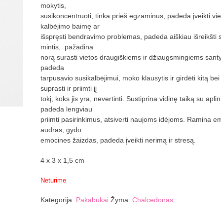
mokytis,
susikoncentruoti, tinka prieš egzaminus, padeda įveikti vi
kalbėjimo baimę ar
išspręsti bendravimo problemas, padeda aiškiau išreikšti 
mintis, pažadina
norą surasti vietos draugiškiems ir džiaugsmingiems sant
padeda
tarpusavio susikalbėjimui, moko klausytis ir girdėti kitą bei
suprasti ir priimti jį
tokį, koks jis yra, nevertinti. Sustiprina vidinę taiką su aplin
padeda lengviau
priimti pasirinkimus, atsiverti naujoms idėjoms. Ramina e
audras, gydo
emocines žaizdas, padeda įveikti nerimą ir stresą.
4 x 3 x 1,5 cm
Neturime
Kategorija:
Pakabukai
Žyma:
Chalcedonas