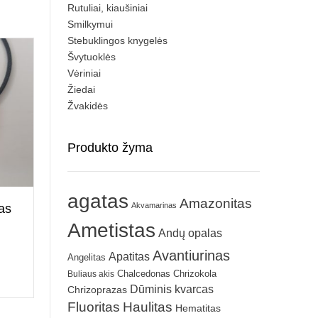
Rutuliai, kiaušiniai
Smilkymui
Stebuklingos knygelės
Švytuoklės
Vėriniai
Žiedai
Žvakidės
Produkto žyma
agatas
Amazonitas
Akvamarinas
as
Ametistas
Andų opalas
Avantiurinas
Apatitas
Angelitas
Chrizokola
Buliaus akis
Chalcedonas
Dūminis kvarcas
Chrizoprazas
Fluoritas
Haulitas
Hematitas