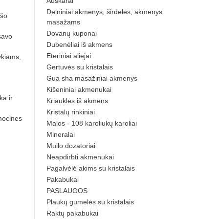
Auskarai
Delniniai akmenys, širdelės, akmenys
ešo
masažams
Dovanų kuponai
savo
Dubenėliai iš akmens
Eteriniai aliejai
ykiams,
Gertuvės su kristalais
Gua sha masažiniai akmenys
Kišeniniai akmenukai
ka ir
Kriauklės iš akmens
Kristalų rinkiniai
mocines
Malos - 108 karoliukų karoliai
Mineralai
Muilo dozatoriai
Neapdirbti akmenukai
Pagalvėlė akims su kristalais
Pakabukai
PASLAUGOS
Plaukų gumelės su kristalais
Raktų pakabukai