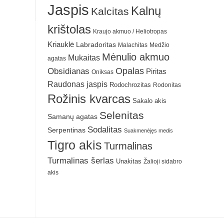
Jaspis
Kalnų
Kalcitas
krištolas
Kraujo akmuo / Heliotropas
Kriauklė
Labradoritas
Malachitas
Medžio
Mėnulio akmuo
Mukaitas
agatas
Obsidianas
Opalas
Piritas
Oniksas
Raudonas jaspis
Rodochrozitas
Rodonitas
Rožinis kvarcas
Sakalo akis
Selenitas
Samanų agatas
Sodalitas
Serpentinas
Suakmenėjęs medis
Tigro akis
Turmalinas
Turmalinas šerlas
Unakitas
Žalioji sidabro
akis