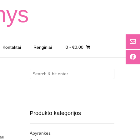
nys
Kontaktai
Renginiai
0
- €0.00
Produkto kategorijos
Apyrankės
iau