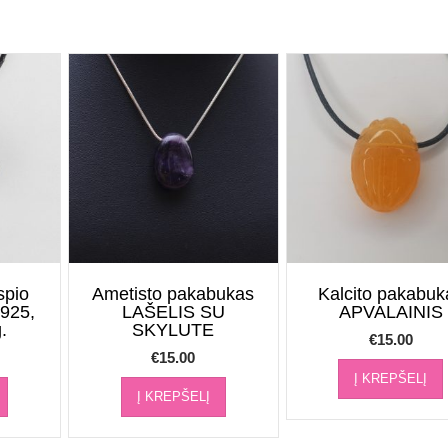
spio
Ametisto pakabukas
Kalcito pakabuk
925,
LAŠELIS SU
APVALAINIS
.
SKYLUTE
€
15.00
€
15.00
Į KREPŠELĮ
Į KREPŠELĮ