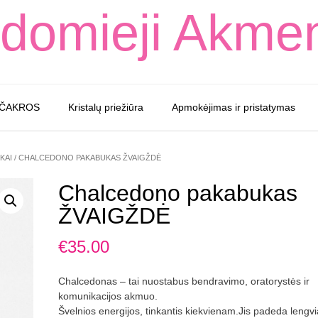
domieji Akme
 ČAKROS
Kristalų priežiūra
Apmokėjimas ir pristatymas
KAI
/ CHALCEDONO PAKABUKAS ŽVAIGŽDĖ
Chalcedono pakabukas
ŽVAIGŽDĖ
€
35.00
Chalcedonas – tai nuostabus bendravimo, oratorystės ir
komunikacijos akmuo.
Švelnios energijos, tinkantis kiekvienam.Jis padeda lengv