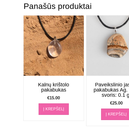
Panašūs produktai
Kalnų krištolo
Paveikslinio ja
pakabukas
pakabukas Ag. 
svoris: 0.1 g
€
15.00
€
25.00
Į KREPŠELĮ
Į KREPŠELĮ