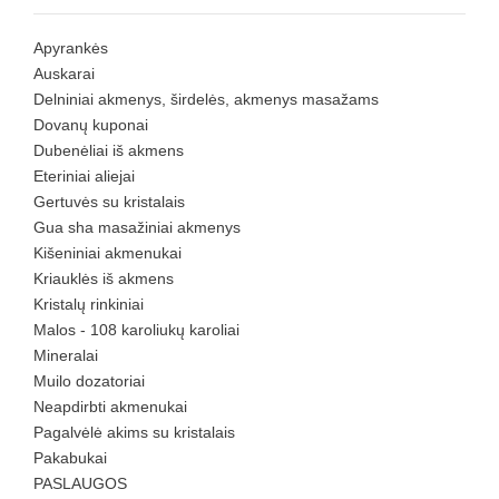
Apyrankės
Auskarai
Delniniai akmenys, širdelės, akmenys masažams
Dovanų kuponai
Dubenėliai iš akmens
Eteriniai aliejai
Gertuvės su kristalais
Gua sha masažiniai akmenys
Kišeniniai akmenukai
Kriauklės iš akmens
Kristalų rinkiniai
Malos - 108 karoliukų karoliai
Mineralai
Muilo dozatoriai
Neapdirbti akmenukai
Pagalvėlė akims su kristalais
Pakabukai
PASLAUGOS