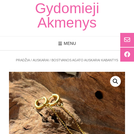
Skip
Gydomieji
to
content
Akmenys
MENU
PRADŽIA
/
AUSKARAI
/ BOSTVANOS AGATO AUSKARAI KABANTYS