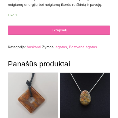
neigiamų energijų bei neigiamų išorės reiškinių ir pavojų.
Liko 1
produkto
Į krepšelį
kiekis:
Bostvanos
agato
Kategorija:
Auskarai
Žymos:
agatas
,
Bostvana agatas
auskarai
kabantys
Panašūs produktai