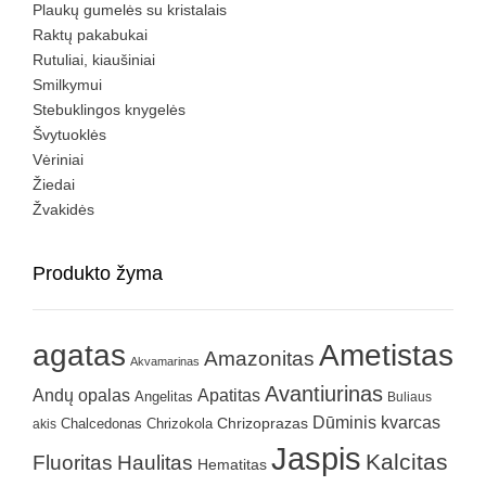
Plaukų gumelės su kristalais
Raktų pakabukai
Rutuliai, kiaušiniai
Smilkymui
Stebuklingos knygelės
Švytuoklės
Vėriniai
Žiedai
Žvakidės
Produkto žyma
agatas
Ametistas
Amazonitas
Akvamarinas
Avantiurinas
Andų opalas
Apatitas
Angelitas
Buliaus
Dūminis kvarcas
Chrizokola
Chrizoprazas
akis
Chalcedonas
Jaspis
Kalcitas
Fluoritas
Haulitas
Hematitas