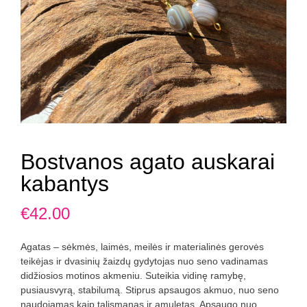
Bostvanos agato auskarai
kabantys
€
42.00
Agatas – sėkmės, laimės, meilės ir materialinės gerovės
teikėjas ir dvasinių žaizdų gydytojas nuo seno vadinamas
didžiosios motinos akmeniu. Suteikia vidinę ramybę,
pusiausvyrą, stabilumą. Stiprus apsaugos akmuo, nuo seno
naudojamas kaip talismanas ir amuletas. Apsaugo nuo