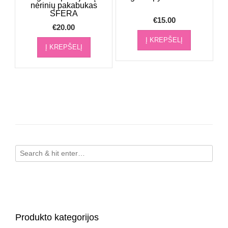
nėrinių pakabukas
SFERA
€
15.00
€
20.00
Į KREPŠELĮ
Į KREPŠELĮ
Produkto kategorijos