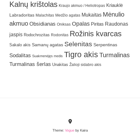
Kalnų krištolas
Kriauklė
Kraujo akmuo / Heliotropas
Mėnulio
Mukaitas
Labradoritas
Malachitas
Medžio agatas
akmuo
Obsidianas
Opalas
Raudonas
Piritas
Oniksas
Rožinis kvarcas
jaspis
Rodochrozitas
Rodonitas
Selenitas
Samanų agatas
Serpentinas
Sakalo akis
Tigro akis
Turmalinas
Sodalitas
Suakmenėjęs medis
Turmalinas šerlas
Unakitas
Žalioji sidabro akis
Theme:
Vogue
by Kaira