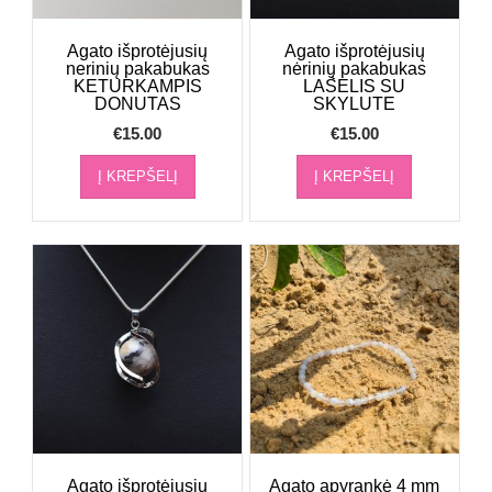
Agato išprotėjusių
Agato išprotėjusių
nerinių pakabukas
nėrinių pakabukas
KETURKAMPIS
LAŠELIS SU
DONUTAS
SKYLUTE
€
15.00
€
15.00
Į KREPŠELĮ
Į KREPŠELĮ
Agato išprotėjusių
Agato apyrankė 4 mm