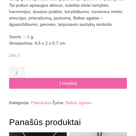
Tai puikus apsaugos akmuo, suteikia sielai ramybės,
harmonijos, dvasios polėkio, kūrybiškumo, nuramina mintis,
emocijas, prieraišumą, jautrumą. Baltas agatas –
ilgaamžiškumo, gerovės, tarpusavio santykių simbolis.
Svoris: ~ 1 g.
Išmatavimai: 4,5 x 2 x 0,7 cm.
Liko 3
produkto
kiekis:
Balto
Į krepšelį
agato
pakabukas
KWAN
Kategorija:
Pakabukai
Žyma:
Baltas agatas
YIN
deivė
Panašūs produktai