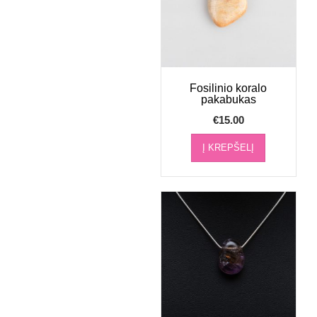
Fosilinio koralo
pakabukas
€
15.00
Į KREPŠELĮ