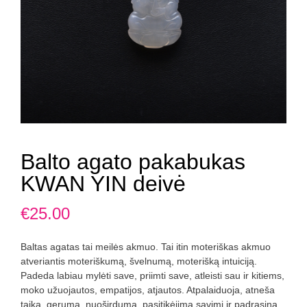
Balto agato pakabukas
KWAN YIN deivė
€
25.00
Baltas agatas tai meilės akmuo. Tai itin moteriškas akmuo
atveriantis moteriškumą, švelnumą, moterišką intuiciją.
Padeda labiau mylėti save, priimti save, atleisti sau ir kitiems,
moko užuojautos, empatijos, atjautos. Atpalaiduoja, atneša
taiką, gerumą, nuoširdumą, pasitikėjimą savimi ir padrąsina.