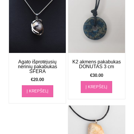
Agato išprotėjusių
K2 akmens pakabukas
nėrinių pakabukas
DONUTAS 3 cm
SFERA
€
30.00
€
20.00
Į KREPŠELĮ
Į KREPŠELĮ