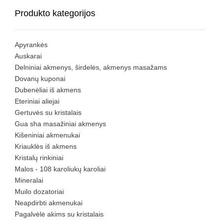
Produkto kategorijos
Apyrankės
Auskarai
Delniniai akmenys, širdelės, akmenys masažams
Dovanų kuponai
Dubenėliai iš akmens
Eteriniai aliejai
Gertuvės su kristalais
Gua sha masažiniai akmenys
Kišeniniai akmenukai
Kriauklės iš akmens
Kristalų rinkiniai
Malos - 108 karoliukų karoliai
Mineralai
Muilo dozatoriai
Neapdirbti akmenukai
Pagalvėlė akims su kristalais