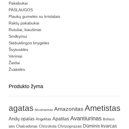
Pakabukai
PASLAUGOS
Plaukų gumelės su kristalais
Raktų pakabukai
Rutuliai, kiaušiniai
Smilkymui
Stebuklingos knygelės
Švytuoklės
Vėriniai
Žiedai
Žvakidės
Produkto žyma
agatas
Ametistas
Amazonitas
Akvamarinas
Avantiurinas
Andų opalas
Apatitas
Angelitas
Buliaus
Dūminis kvarcas
Chrizokola
Chrizoprazas
akis
Chalcedonas