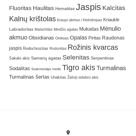
Jaspis
Kalcitas
Fluoritas
Haulitas
Hematitas
Kalnų krištolas
Kriauklė
Kraujo akmuo / Heliotropas
Mėnulio
Mukaitas
Labradoritas
Malachitas
Medžio agatas
akmuo
Obsidianas
Opalas
Raudonas
Piritas
Oniksas
Rožinis kvarcas
jaspis
Rodochrozitas
Rodonitas
Selenitas
Samanų agatas
Serpentinas
Sakalo akis
Tigro akis
Turmalinas
Sodalitas
Suakmenėjęs medis
Turmalinas šerlas
Unakitas
Žalioji sidabro akis