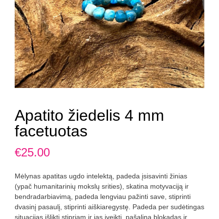
Apatito žiedelis 4 mm
facetuotas
€
25.00
Mėlynas apatitas ugdo intelektą, padeda įsisavinti žinias
(ypač humanitarinių mokslų srities), skatina motyvaciją ir
bendradarbiavimą, padeda lengviau pažinti save, stiprinti
dvasinį pasaulį, stiprinti aiškiaregystę. Padeda per sudėtingas
situacijas išlikti stipriam ir jas įveikti, pašalina blokadas ir