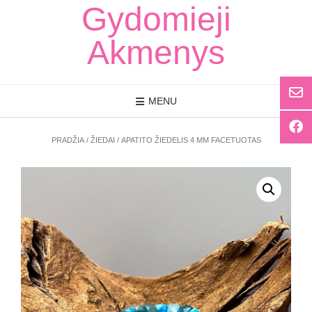
Skip
Gydomieji
to
content
Akmenys
MENU
PRADŽIA
/
ŽIEDAI
/ APATITO ŽIEDELIS 4 MM FACETUOTAS