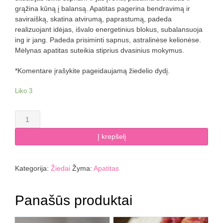
grąžina kūną į balansą. Apatitas pagerina bendravimą ir
saviraišką, skatina atvirumą, paprastumą, padeda
realizuojant idėjas, išvalo energetinius blokus, subalansuoja
ing ir jang. Padeda prisiminti sapnus, astralinėse kelionėse.
Mėlynas apatitas suteikia stiprius dvasinius mokymus.
*Komentare įrašykite pageidaujamą žiedelio dydį.
Liko 3
produkto
kiekis:
Apatito
Į krepšelį
žiedelis
4
mm
Kategorija:
Žiedai
Žyma:
Apatitas
facetuotas
Panašūs produktai