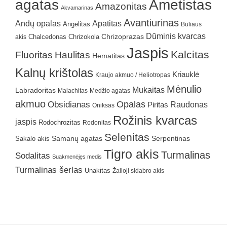
agatas
Ametistas
Amazonitas
Akvamarinas
Avantiurinas
Andų opalas
Apatitas
Angelitas
Buliaus
Dūminis kvarcas
Chrizokola
Chrizoprazas
akis
Chalcedonas
Jaspis
Kalcitas
Fluoritas
Haulitas
Hematitas
Kalnų krištolas
Kriauklė
Kraujo akmuo / Heliotropas
Mėnulio
Mukaitas
Labradoritas
Malachitas
Medžio agatas
akmuo
Obsidianas
Opalas
Raudonas
Piritas
Oniksas
Rožinis kvarcas
jaspis
Rodochrozitas
Rodonitas
Selenitas
Samanų agatas
Serpentinas
Sakalo akis
Tigro akis
Turmalinas
Sodalitas
Suakmenėjęs medis
Turmalinas šerlas
Unakitas
Žalioji sidabro akis