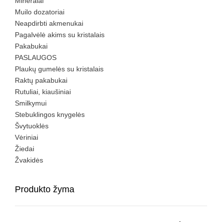
Mineralai
Muilo dozatoriai
Neapdirbti akmenukai
Pagalvėlė akims su kristalais
Pakabukai
PASLAUGOS
Plaukų gumelės su kristalais
Raktų pakabukai
Rutuliai, kiaušiniai
Smilkymui
Stebuklingos knygelės
Švytuoklės
Vėriniai
Žiedai
Žvakidės
Produkto žyma