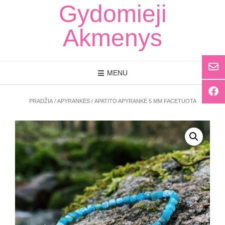
Skip
Gydomieji
to
content
Akmenys
MENU
PRADŽIA
/
APYRANKĖS
/ APATITO APYRANKĖ 5 MM FACETUOTA