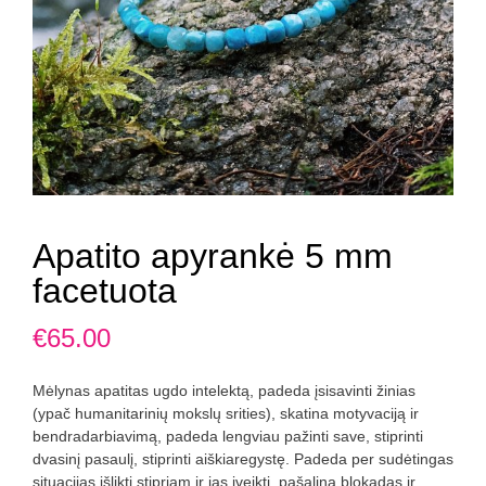
Apatito apyrankė 5 mm
facetuota
€
65.00
Mėlynas apatitas ugdo intelektą, padeda įsisavinti žinias
(ypač humanitarinių mokslų srities), skatina motyvaciją ir
bendradarbiavimą, padeda lengviau pažinti save, stiprinti
dvasinį pasaulį, stiprinti aiškiaregystę. Padeda per sudėtingas
situacijas išlikti stipriam ir jas įveikti, pašalina blokadas ir