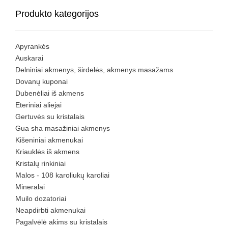
Produkto kategorijos
Apyrankės
Auskarai
Delniniai akmenys, širdelės, akmenys masažams
Dovanų kuponai
Dubenėliai iš akmens
Eteriniai aliejai
Gertuvės su kristalais
Gua sha masažiniai akmenys
Kišeniniai akmenukai
Kriauklės iš akmens
Kristalų rinkiniai
Malos - 108 karoliukų karoliai
Mineralai
Muilo dozatoriai
Neapdirbti akmenukai
Pagalvėlė akims su kristalais