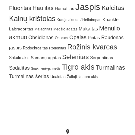
Jaspis
Kalcitas
Fluoritas
Haulitas
Hematitas
Kalnų krištolas
Kriauklė
Kraujo akmuo / Heliotropas
Mėnulio
Mukaitas
Labradoritas
Malachitas
Medžio agatas
akmuo
Obsidianas
Opalas
Raudonas
Piritas
Oniksas
Rožinis kvarcas
jaspis
Rodochrozitas
Rodonitas
Selenitas
Samanų agatas
Serpentinas
Sakalo akis
Tigro akis
Turmalinas
Sodalitas
Suakmenėjęs medis
Turmalinas šerlas
Unakitas
Žalioji sidabro akis