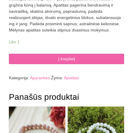
grąžina kūną į balansą. Apatitas pagerina bendravimą ir
saviraišką, skatina atvirumą, paprastumą, padeda
realizuojant idėjas, išvalo energetinius blokus, subalansuoja
ing ir jang. Padeda prisiminti sapnus, astralinėse kelionėse.
Mėlynas apatitas suteikia stiprius dvasinius mokymus.
Liko 1
produkto
Į krepšelį
kiekis:
Apatito
apyrankė
Kategorija:
Apyrankės
Žyma:
Apatitas
5
mm
facetuota
Panašūs produktai