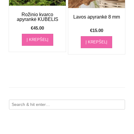
Rožinio kvarco
Lavos apyrankė 8 mm
apyrankė KUBELIS
€
45.00
€
15.00
Į KREPŠELĮ
Į KREPŠELĮ