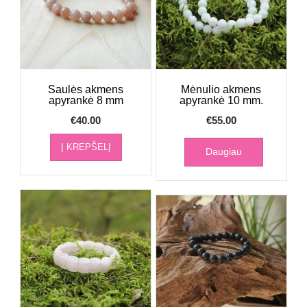
Saulės akmens
Mėnulio akmens
apyrankė 8 mm
apyrankė 10 mm.
€
40.00
€
55.00
Į KREPŠELĮ
Daugiau