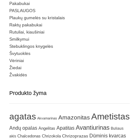
Pakabukai
PASLAUGOS
Plaukų gumelės su kristalais
Raktų pakabukai
Rutuliai, kiaušiniai
Smilkymui
Stebuklingos knygelės
Švytuoklės
Vėriniai
Žiedai
Žvakidės
Produkto žyma
agatas
Ametistas
Amazonitas
Akvamarinas
Avantiurinas
Andų opalas
Apatitas
Angelitas
Buliaus
Dūminis kvarcas
Chrizokola
Chrizoprazas
akis
Chalcedonas