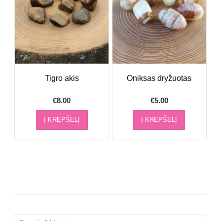
Tigro akis
Oniksas dryžuotas
€
8.00
€
5.00
Į KREPŠELĮ
Į KREPŠELĮ