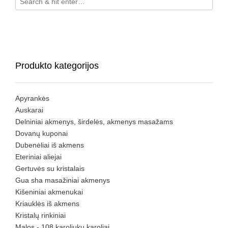
Produkto kategorijos
Apyrankės
Auskarai
Delniniai akmenys, širdelės, akmenys masažams
Dovanų kuponai
Dubenėliai iš akmens
Eteriniai aliejai
Gertuvės su kristalais
Gua sha masažiniai akmenys
Kišeniniai akmenukai
Kriauklės iš akmens
Kristalų rinkiniai
Malos - 108 karoliukų karoliai