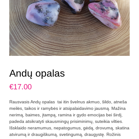
Andų opalas
€
17.00
Rausvasis Andų opalas tai itin švelnus akmuo, šildo, atneša
meilės, taikos ir ramybės ir atsipalaidavimo jausmą. Mažina
nerimą, baimes, įtampą, ramina ir gydo emocijas bei širdį,
padeda atsikratyti skausmingų prisiminimų, suteikia vilties.
Išsklaido neramumus, nepatogumus, gėdą, drovumą, skatina
atvirumą ir draugiškumą, svetingumą, draugystę. Rožinis