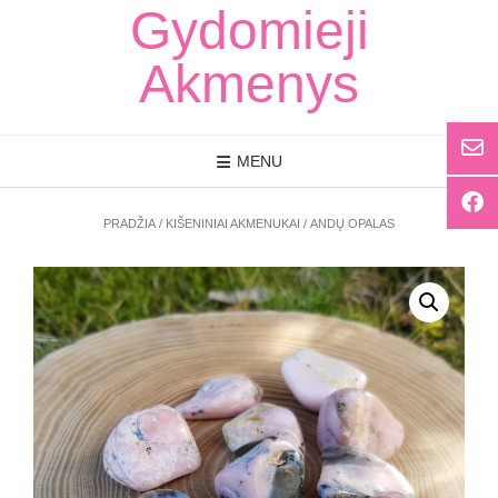
Skip
Gydomieji
to
content
Akmenys
MENU
PRADŽIA
/
KIŠENINIAI AKMENUKAI
/ ANDŲ OPALAS