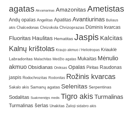
agatas
Ametistas
Amazonitas
Akvamarinas
Avantiurinas
Andų opalas
Apatitas
Angelitas
Buliaus
Dūminis kvarcas
Chrizokola
Chrizoprazas
akis
Chalcedonas
Jaspis
Kalcitas
Fluoritas
Haulitas
Hematitas
Kalnų krištolas
Kriauklė
Kraujo akmuo / Heliotropas
Mėnulio
Mukaitas
Labradoritas
Malachitas
Medžio agatas
akmuo
Obsidianas
Opalas
Raudonas
Piritas
Oniksas
Rožinis kvarcas
jaspis
Rodochrozitas
Rodonitas
Selenitas
Samanų agatas
Serpentinas
Sakalo akis
Tigro akis
Turmalinas
Sodalitas
Suakmenėjęs medis
Turmalinas šerlas
Unakitas
Žalioji sidabro akis