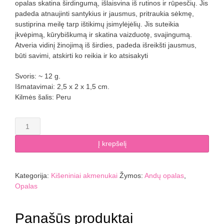
opalas skatina širdingumą, išlaisvina iš rutinos ir rūpesčių. Jis
padeda atnaujinti santykius ir jausmus, pritraukia sėkmę,
sustiprina meilę tarp ištikimų įsimylėjėlių. Jis suteikia
įkvėpimą, kūrybiškumą ir skatina vaizduotę, svajingumą.
Atveria vidinį žinojimą iš širdies, padeda išreikšti jausmus,
būti savimi, atskirti ko reikia ir ko atsisakyti
Svoris: ~ 12 g.
Išmatavimai: 2,5 x 2 x 1,5 cm.
Kilmės šalis: Peru
produkto
kiekis:
Andų
Į krepšelį
opalas
Kategorija:
Kišeniniai akmenukai
Žymos:
Andų opalas
,
Opalas
Panašūs produktai