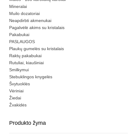
Mineralai
Muilo dozatoriai
Neapdirbti akmenukai
Pagalvėlė akims su kristalais
Pakabukai
PASLAUGOS
Plaukų gumelės su kristalais
Raktų pakabukai
Rutuliai, kiaušiniai
Smilkymui
Stebuklingos knygelės
Švytuoklės
Vėriniai
Žiedai
Žvakidės
Produkto žyma