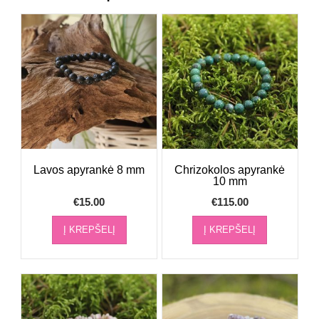
Lavos apyrankė 8 mm
Chrizokolos apyrankė
10 mm
€
15.00
€
115.00
Į KREPŠELĮ
Į KREPŠELĮ