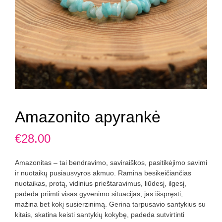
Amazonito apyrankė
€
28.00
Amazonitas – tai bendravimo, saviraiškos, pasitikėjimo savimi
ir nuotaikų pusiausvyros akmuo. Ramina besikeičiančias
nuotaikas, protą, vidinius prieštaravimus, liūdesį, ilgesį,
padeda priimti visas gyvenimo situacijas, jas išspręsti,
mažina bet kokį susierzinimą. Gerina tarpusavio santykius su
kitais, skatina keisti santykių kokybę, padeda sutvirtinti