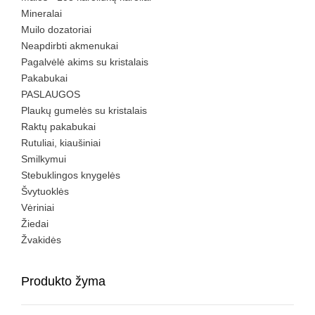
Mineralai
Muilo dozatoriai
Neapdirbti akmenukai
Pagalvėlė akims su kristalais
Pakabukai
PASLAUGOS
Plaukų gumelės su kristalais
Raktų pakabukai
Rutuliai, kiaušiniai
Smilkymui
Stebuklingos knygelės
Švytuoklės
Vėriniai
Žiedai
Žvakidės
Produkto žyma