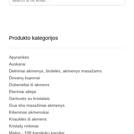
Produkto kategorijos
Apyrankės
Auskarai
Delniniai akmenys, širdelės, akmenys masažams
Dovanų kuponai
Dubenėliai iš akmens
Eteriniai aliejai
Gertuvės su kristalais
Gua sha masažiniai akmenys
Kišeniniai akmenukai
Kriauklės iš akmens
Kristalų rinkiniai
Malos - 108 karoliukų karoliai