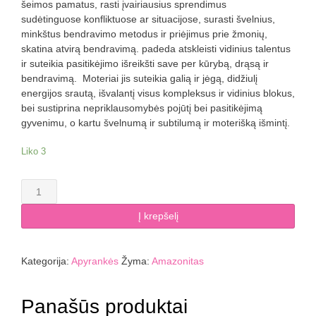
šeimos pamatus, rasti įvairiausius sprendimus
sudėtinguose konfliktuose ar situacijose, surasti švelnius,
minkštus bendravimo metodus ir priėjimus prie žmonių,
skatina atvirą bendravimą. padeda atskleisti vidinius talentus
ir suteikia pasitikėjimo išreikšti save per kūrybą, drąsą ir
bendravimą. Moteriai jis suteikia galią ir jėgą, didžiulį
energijos srautą, išvalantį visus kompleksus ir vidinius blokus,
bei sustiprina nepriklausomybės pojūtį bei pasitikėjimą
gyvenimu, o kartu švelnumą ir subtilumą ir moterišką išmintį.
Liko 3
produkto
kiekis:
Amazonito
Į krepšelį
apyrankė
Kategorija:
Apyrankės
Žyma:
Amazonitas
Panašūs produktai