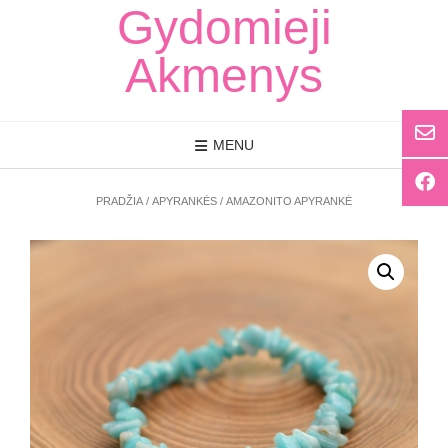
Skip
Gydomieji
to
content
Akmenys
MENU
PRADŽIA
/
APYRANKĖS
/ AMAZONITO APYRANKĖ