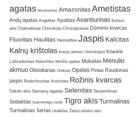
agatas
Ametistas
Amazonitas
Akvamarinas
Avantiurinas
Andų opalas
Apatitas
Angelitas
Buliaus
Dūminis kvarcas
Chrizokola
Chrizoprazas
akis
Chalcedonas
Jaspis
Kalcitas
Fluoritas
Haulitas
Hematitas
Kalnų krištolas
Kriauklė
Kraujo akmuo / Heliotropas
Mėnulio
Mukaitas
Labradoritas
Malachitas
Medžio agatas
akmuo
Obsidianas
Opalas
Raudonas
Piritas
Oniksas
Rožinis kvarcas
jaspis
Rodochrozitas
Rodonitas
Selenitas
Samanų agatas
Serpentinas
Sakalo akis
Tigro akis
Turmalinas
Sodalitas
Suakmenėjęs medis
Turmalinas šerlas
Unakitas
Žalioji sidabro akis