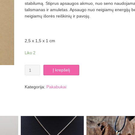
stabilumą. Stiprus apsaugos akmuo, nuo seno naudojama
talismanas ir amuletas. Apsaugo nuo neigiamų energijų b
neigiamų išorės reiškinių ir pavojų.
2,5 x 1,5 x 1 cm
Liko 2
produkto
Į krepšelį
kiekis:
Agato
pakabukas
Kategorija:
Pakabukai
mėnuliukas