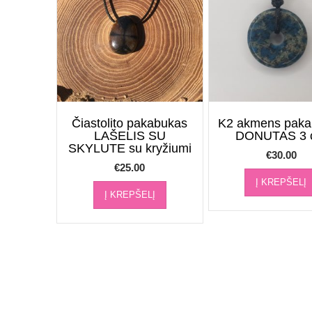
Čiastolito pakabukas
K2 akmens paka
LAŠELIS SU
DONUTAS 3 
SKYLUTE su kryžiumi
€
30.00
€
25.00
Į KREPŠELĮ
Į KREPŠELĮ