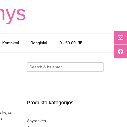
nys
Kontaktai
Renginiai
0
- €0.00
Produkto kategorijos
eikėjas
os
Apyrankės