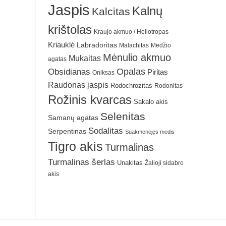
Jaspis
Kalnų
Kalcitas
krištolas
Kraujo akmuo / Heliotropas
Kriauklė
Labradoritas
Malachitas
Medžio
Mėnulio akmuo
Mukaitas
agatas
Obsidianas
Opalas
Piritas
Oniksas
Raudonas jaspis
Rodochrozitas
Rodonitas
Rožinis kvarcas
Sakalo akis
Selenitas
Samanų agatas
Sodalitas
Serpentinas
Suakmenėjęs medis
Tigro akis
Turmalinas
Turmalinas šerlas
Unakitas
Žalioji sidabro
akis