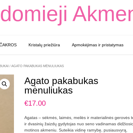
domieji Akme
 ČAKROS
Kristalų priežiūra
Apmokėjimas ir pristatymas
BUKAI
/ AGATO PAKABUKAS MĖNULIUKAS
Agato pakabukas
mėnuliukas
€
17.00
Agatas – sėkmės, laimės, meilės ir materialinės gerovės t
ir dvasinių žaizdų gydytojas nuo seno vadinamas didžiosi
motinos akmeniu. Suteikia vidinę ramybę, pusiausvyrą,