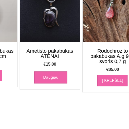
bukas
Ametisto pakabukas
Rodochrozito
cm
ATĖNAI
pakabukas A.g 
svoris 0,7 g
€
15.00
€
85.00
Daugiau
Į KREPŠELĮ