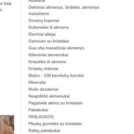
Auskarai
s kaip
Delniniai akmenys, širdelės, akmenys
ei
masažams
Dovanų kuponai
Dubenėliai iš akmens
Eteriniai aliejai
Gertuvės su kristalais
Gua sha masažiniai akmenys
Kišeniniai akmenukai
Kriauklės iš akmens
Kristalų rinkiniai
Malos - 108 karoliukų karoliai
Mineralai
Muilo dozatoriai
Neapdirbti akmenukai
Pagalvėlė akims su kristalais
Pakabukai
PASLAUGOS
Plaukų gumelės su kristalais
Raktų pakabukai