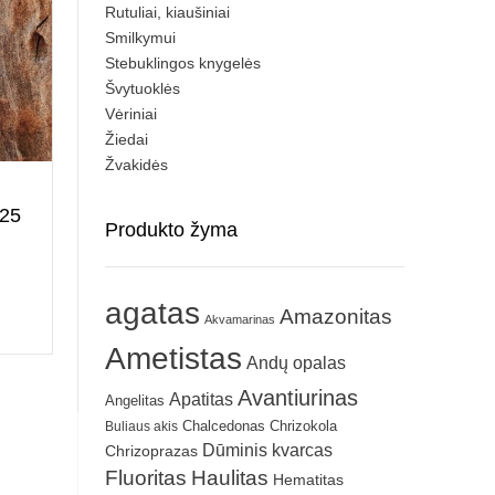
Rutuliai, kiaušiniai
Smilkymui
Stebuklingos knygelės
Švytuoklės
Vėriniai
Žiedai
Žvakidės
925
Produkto žyma
agatas
Amazonitas
Akvamarinas
Ametistas
Andų opalas
Avantiurinas
Apatitas
Angelitas
Chrizokola
Buliaus akis
Chalcedonas
Dūminis kvarcas
Chrizoprazas
Fluoritas
Haulitas
Hematitas