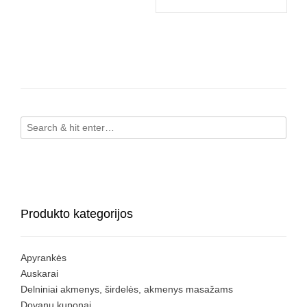
Produkto kategorijos
Apyrankės
Auskarai
Delniniai akmenys, širdelės, akmenys masažams
Dovanų kuponai