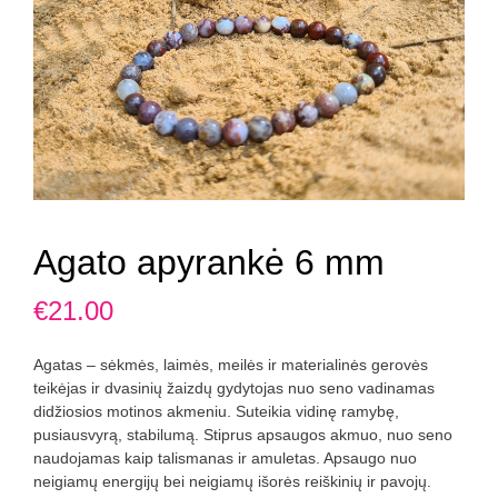
Agato apyrankė 6 mm
€
21.00
Agatas – sėkmės, laimės, meilės ir materialinės gerovės
teikėjas ir dvasinių žaizdų gydytojas nuo seno vadinamas
didžiosios motinos akmeniu. Suteikia vidinę ramybę,
pusiausvyrą, stabilumą. Stiprus apsaugos akmuo, nuo seno
naudojamas kaip talismanas ir amuletas. Apsaugo nuo
neigiamų energijų bei neigiamų išorės reiškinių ir pavojų.