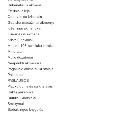
Dubenėliai iš akmens
Eteriniai aliejai
Gertuvės su kristalais
Gua sha masažiniai akmenys
Kišeniniai akmenukai
Kriauklės iš akmens
Kristalų rinkiniai
Malos - 108 karoliukų karoliai
Mineralai
Muilo dozatoriai
Neapdirbti akmenukai
Pagalvėlė akims su kristalais
Pakabukai
PASLAUGOS
Plaukų gumelės su kristalais
Raktų pakabukai
Rutuliai, kiaušiniai
Smilkymui
Stebuklingos knygelės