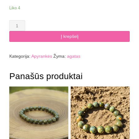
Liko 4
produkto
kiekis:
Agato
Į krepšelį
apyrankė
6
mm
Kategorija:
Apyrankės
Žyma:
agatas
Panašūs produktai