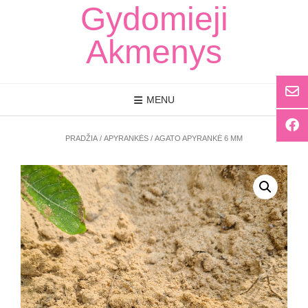
Skip
Gydomieji
to
content
Akmenys
MENU
PRADŽIA
/
APYRANKĖS
/ AGATO APYRANKĖ 6 MM