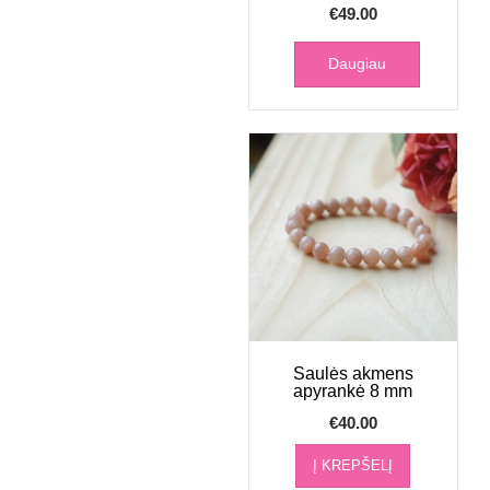
€
49.00
Daugiau
Saulės akmens
apyrankė 8 mm
€
40.00
Į KREPŠELĮ