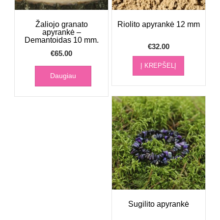
Žaliojo granato
Riolito apyrankė 12 mm
apyrankė –
Demantoidas 10 mm.
€
32.00
€
65.00
Į KREPŠELĮ
Daugiau
Sugilito apyrankė