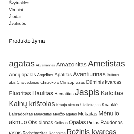
Švytuoklės
Vėriniai
Žiedai
Žvakidės
Produkto žyma
agatas
Ametistas
Amazonitas
Akvamarinas
Avantiurinas
Andų opalas
Apatitas
Angelitas
Buliaus
Dūminis kvarcas
Chrizokola
Chrizoprazas
akis
Chalcedonas
Jaspis
Kalcitas
Fluoritas
Haulitas
Hematitas
Kalnų krištolas
Kriauklė
Kraujo akmuo / Heliotropas
Mėnulio
Mukaitas
Labradoritas
Malachitas
Medžio agatas
akmuo
Obsidianas
Opalas
Raudonas
Piritas
Oniksas
Rožinis kvarcas
jaspis
Rodochrozitas
Rodonitas