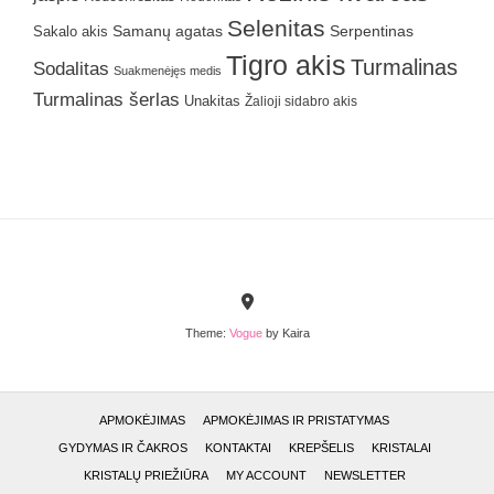
Selenitas
Samanų agatas
Serpentinas
Sakalo akis
Tigro akis
Turmalinas
Sodalitas
Suakmenėjęs medis
Turmalinas šerlas
Unakitas
Žalioji sidabro akis
Theme:
Vogue
by Kaira
APMOKĖJIMAS
APMOKĖJIMAS IR PRISTATYMAS
GYDYMAS IR ČAKROS
KONTAKTAI
KREPŠELIS
KRISTALAI
KRISTALŲ PRIEŽIŪRA
MY ACCOUNT
NEWSLETTER